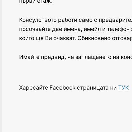
първи етаж.
Консулството работи само с предварите
посочвайте две имена, имейл и телефон з
които ще Ви очакват. Обикновено отгова
Имайте предвид, че заплащането на конс
Харесайте Facebook страницата ни
ТУК