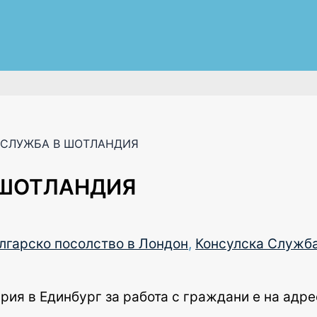
 СЛУЖБА В ШОТЛАНДИЯ
 ШОТЛАНДИЯ
лгарско посолство в Лондон
,
Консулска Служб
рия в Единбург за работа с граждани е на адр