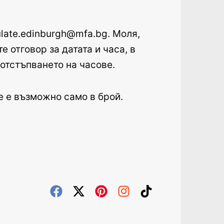
late.edinburgh@mfa.bg. Mоля,
е отговор за датата и часа, в
еотстъпването на часове.
е е възможно само в брой.