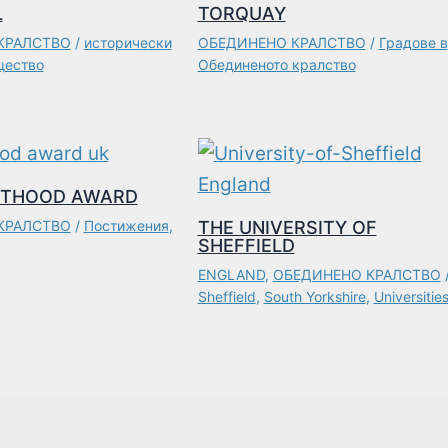
L
TORQUAY
КРАЛСТВО
/
исторически
ОБЕДИНЕНО КРАЛСТВО
/
Градове в
ество
Обединеното кралство
HTHOOD AWARD
КРАЛСТВО
/
Постижения
,
THE UNIVERSITY OF
SHEFFIELD
ENGLAND
,
ОБЕДИНЕНО КРАЛСТВО
Sheffield
,
South Yorkshire
,
Universitie