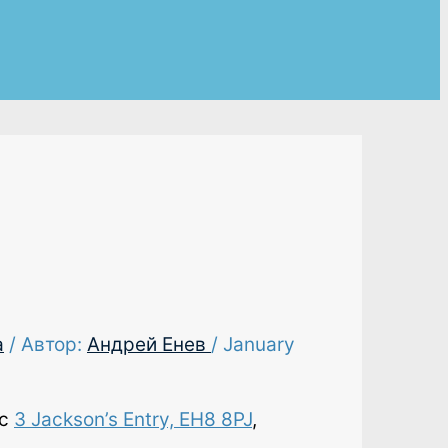
а
/ Автор:
Андрей Енев
/
January
ес
3 Jackson’s Еntry, EH8 8PJ
,