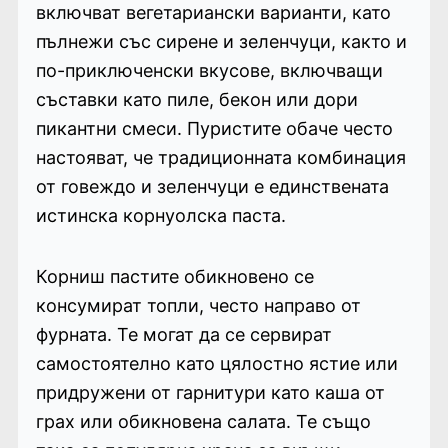
включват вегетариански варианти, като
пълнежи със сирене и зеленчуци, както и
по-приключенски вкусове, включващи
съставки като пиле, бекон или дори
пикантни смеси. Пуристите обаче често
настояват, че традиционната комбинация
от говеждо и зеленчуци е единствената
истинска корнуолска паста.
Корниш пастите обикновено се
консумират топли, често направо от
фурната. Те могат да се сервират
самостоятелно като цялостно ястие или
придружени от гарнитури като каша от
грах или обикновена салата. Те също