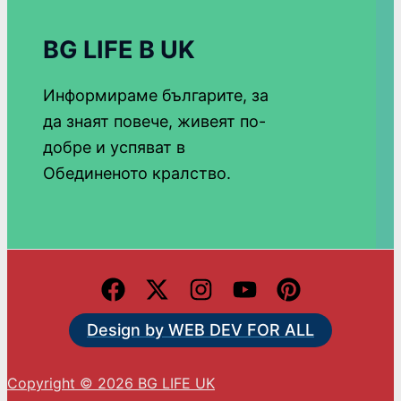
BG LIFE В UK
Информираме българите, за
да знаят повече, живеят по-
добре и успяват в
Обединеното кралство.
Design by WEB DEV FOR ALL
Copyright © 2026 BG LIFE UK