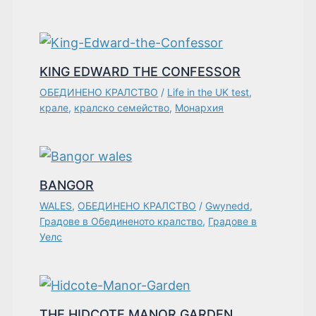
KING EDWARD THE CONFESSOR
ОБЕДИНЕНО КРАЛСТВО
/
Life in the UK test
,
крале
,
кралско семейство
,
Монархия
BANGOR
WALES
,
ОБЕДИНЕНО КРАЛСТВО
/
Gwynedd
,
Градове в Обединеното кралство
,
Градове в
Уелс
THE HIDCOTE MANOR GARDEN