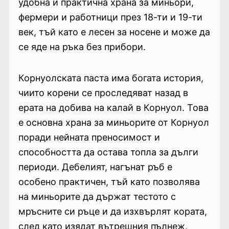
удобна и практична храна за миньори,
фермери и работници през 18-ти и 19-ти
век, тъй като е лесен за носене и може да
се яде на ръка без прибори.
Корнуолската паста има богата история,
чиито корени се проследяват назад в
ерата на добива на калай в Корнуол. Това
е основна храна за миньорите от Корнуол
поради нейната преносимост и
способността да остава топла за дълги
периоди. Дебелият, нагънат ръб е
особено практичен, тъй като позволява
на миньорите да държат тестото с
мръсните си ръце и да изхвърлят кората,
след като изядат вътрешния пълнеж,