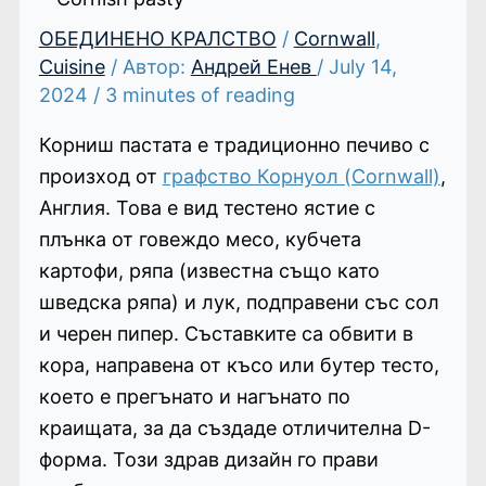
ОБЕДИНЕНО КРАЛСТВО
/
Cornwall
,
Cuisine
/ Автор:
Андрей Енев
/
July 14,
2024
/
3 minutes of reading
Корниш пастата е традиционно печиво с
произход от
графство Корнуол (Cornwall)
,
Англия. Това е вид тестено ястие с
плънка от говеждо месо, кубчета
картофи, ряпа (известна също като
шведска ряпа) и лук, подправени със сол
и черен пипер. Съставките са обвити в
кора, направена от късо или бутер тесто,
което е прегънато и нагънато по
краищата, за да създаде отличителна D-
форма. Този здрав дизайн го прави