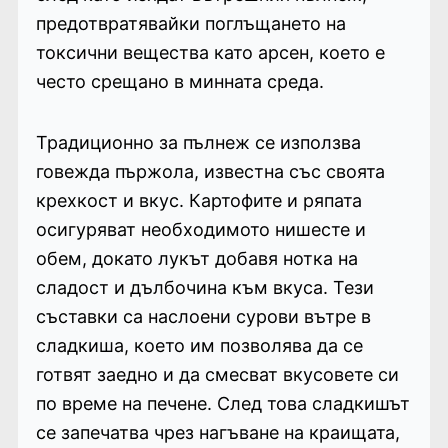
предотвратявайки поглъщането на
токсични вещества като арсен, което е
често срещано в минната среда.
Традиционно за пълнеж се използва
говежда пържола, известна със своята
крехкост и вкус. Картофите и ряпата
осигуряват необходимото нишесте и
обем, докато лукът добавя нотка на
сладост и дълбочина към вкуса. Тези
съставки са наслоени сурови вътре в
сладкиша, което им позволява да се
готвят заедно и да смесват вкусовете си
по време на печене. След това сладкишът
се запечатва чрез нагъване на краищата,