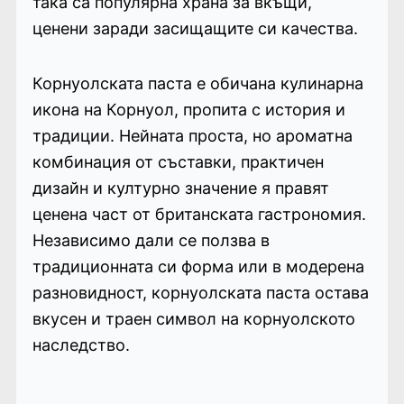
така са популярна храна за вкъщи,
ценени заради засищащите си качества.
Корнуолската паста е обичана кулинарна
икона на Корнуол, пропита с история и
традиции. Нейната проста, но ароматна
комбинация от съставки, практичен
дизайн и културно значение я правят
ценена част от британската гастрономия.
Независимо дали се ползва в
традиционната си форма или в модерена
разновидност, корнуолската паста остава
вкусен и траен символ на корнуолското
наследство.