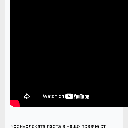
Корнуолската паста е нещо повече от