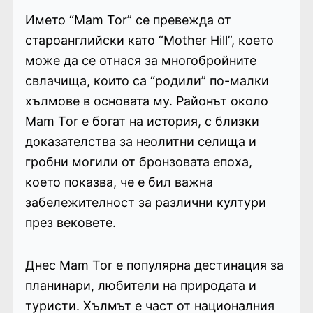
Името “Mam Tor” се превежда от
староанглийски като “Mother Hill”, което
може да се отнася за многобройните
свлачища, които са “родили” по-малки
хълмове в основата му. Районът около
Mam Tor е богат на история, с близки
доказателства за неолитни селища и
гробни могили от бронзовата епоха,
което показва, че е бил важна
забележителност за различни култури
през вековете.
Днес Mam Tor е популярна дестинация за
планинари, любители на природата и
туристи. Хълмът е част от националния