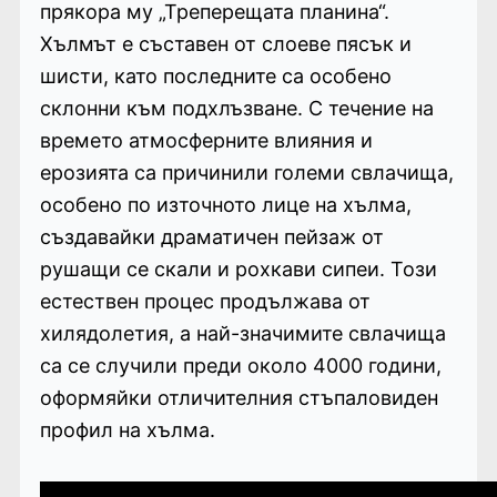
прякора му „Треперещата планина“.
Хълмът е съставен от слоеве пясък и
шисти, като последните са особено
склонни към подхлъзване. С течение на
времето атмосферните влияния и
ерозията са причинили големи свлачища,
особено по източното лице на хълма,
създавайки драматичен пейзаж от
рушащи се скали и рохкави сипеи. Този
естествен процес продължава от
хилядолетия, а най-значимите свлачища
са се случили преди около 4000 години,
оформяйки отличителния стъпаловиден
профил на хълма.