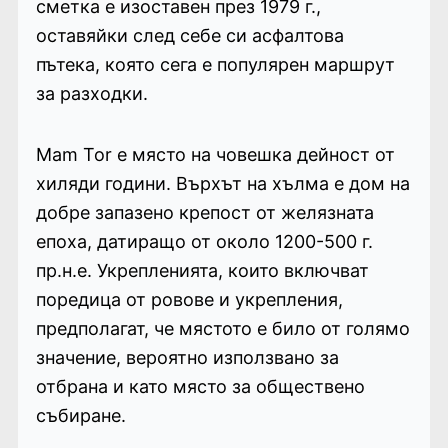
сметка е изоставен през 1979 г.,
оставяйки след себе си асфалтова
пътека, която сега е популярен маршрут
за разходки.
Mam Tor е място на човешка дейност от
хиляди години. Върхът на хълма е дом на
добре запазено крепост от желязната
епоха, датиращо от около 1200-500 г.
пр.н.е. Укрепленията, които включват
поредица от ровове и укрепления,
предполагат, че мястото е било от голямо
значение, вероятно използвано за
отбрана и като място за обществено
събиране.