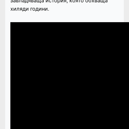
завладяваща история, която обхваща
хиляди години.