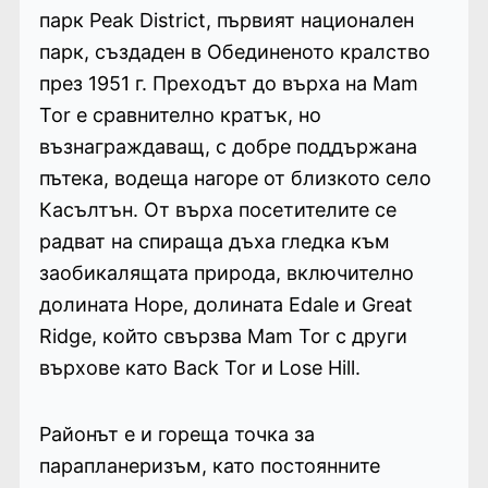
парк Peak District, първият национален
парк, създаден в Обединеното кралство
през 1951 г. Преходът до върха на Mam
Tor е сравнително кратък, но
възнаграждаващ, с добре поддържана
пътека, водеща нагоре от близкото село
Касълтън. От върха посетителите се
радват на спираща дъха гледка към
заобикалящата природа, включително
долината Hope, долината Edale и Great
Ridge, който свързва Mam Tor с други
върхове като Back Tor и Lose Hill.
Районът е и гореща точка за
парапланеризъм, като постоянните