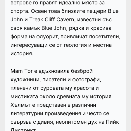
ветрове го правят идеално място за
спорта. Освен това близките пещери Blue
John и Treak Cliff Cavern, известни със
своя камък Blue John, рядка и красива
форма на флуорит, привличат посетители,
интересуващи се от геология и местна
история.
Mam Tor е вдъхновила безброй
художници, писатели и фотографи,
пленени от суровата му красота и
мистиката около древната му история.
Хълмът е представен в различни
литературни произведения и често се
свързва с дивия, неопитомен дух на Пийк
Дистрикт.