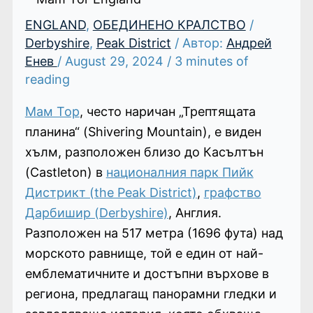
ENGLAND
,
ОБЕДИНЕНО КРАЛСТВО
/
Derbyshire
,
Peak District
/ Автор:
Андрей
Енев
/
August 29, 2024
/
3 minutes of
reading
Мам Тор
, често наричан „Трептящата
планина“ (Shivering Mountain), е виден
хълм, разположен близо до Касълтън
(Castleton) в
националния парк Пийк
Дистрикт (the Peak District)
,
графство
Дарбишир (Derbyshire)
, Англия.
Разположен на 517 метра (1696 фута) над
морското равнище, той е един от най-
емблематичните и достъпни върхове в
региона, предлагащ панорамни гледки и