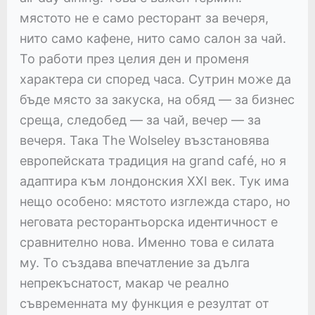
мястото не е само ресторант за вечеря,
нито само кафене, нито само салон за чай.
То работи през целия ден и променя
характера си според часа. Сутрин може да
бъде място за закуска, на обяд — за бизнес
среща, следобед — за чай, вечер — за
вечеря. Така The Wolseley възстановява
европейската традиция на grand café, но я
адаптира към лондонския XXI век. Тук има
нещо особено: мястото изглежда старо, но
неговата ресторантьорска идентичност е
сравнително нова. Именно това е силата
му. То създава впечатление за дълга
непрекъснатост, макар че реално
съвременната му функция е резултат от