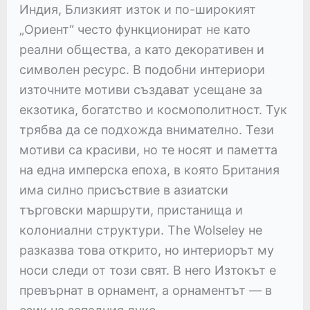
Индия, Близкият изток и по-широкият
„Ориент“ често функционират не като
реални общества, а като декоративен и
символен ресурс. В подобни интериори
източните мотиви създават усещане за
екзотика, богатство и космополитност. Тук
трябва да се подхожда внимателно. Тези
мотиви са красиви, но те носят и паметта
на една имперска епоха, в която Британия
има силно присъствие в азиатски
търговски маршрути, пристанища и
колониални структури. The Wolseley не
разказва това открито, но интериорът му
носи следи от този свят. В него Изтокът е
превърнат в орнамент, а орнаментът — в