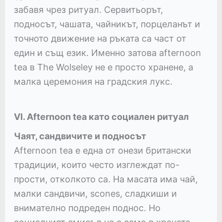
забавя чрез ритуал. Сервитьорът,
подносът, чашата, чайникът, порцеланът и
точното движение на ръката са част от
един и същ език. Именно затова afternoon
tea в The Wolseley не е просто хранене, а
малка церемония на градския лукс.
VI. Afternoon tea като социален ритуал
Чаят, сандвичите и подносът
Afternoon tea е една от онези британски
традиции, които често изглеждат по-
прости, отколкото са. На масата има чай,
малки сандвичи, scones, сладкиши и
внимателно подреден поднос. Но