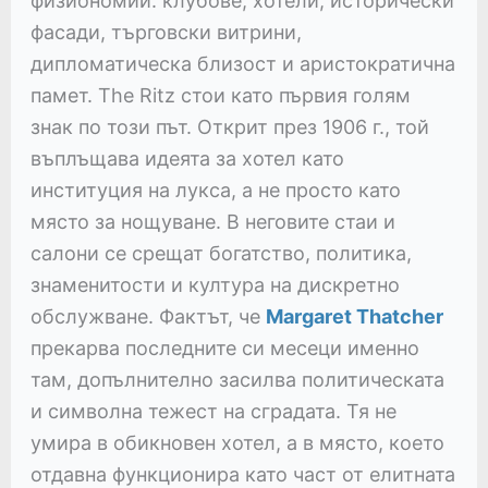
физиономии: клубове, хотели, исторически
фасади, търговски витрини,
дипломатическа близост и аристократична
памет. The Ritz стои като първия голям
знак по този път. Открит през 1906 г., той
въплъщава идеята за хотел като
институция на лукса, а не просто като
място за нощуване. В неговите стаи и
салони се срещат богатство, политика,
знаменитости и култура на дискретно
обслужване. Фактът, че
Margaret Thatcher
прекарва последните си месеци именно
там, допълнително засилва политическата
и символна тежест на сградата. Тя не
умира в обикновен хотел, а в място, което
отдавна функционира като част от елитната