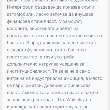
Интериорът, създаден да показва скъпи
автомобили, лесно започва да внушава
финансова стабилност. Мраморът,
колоните, височината и редът на
пространството са почти естествен език на
банката. В продължение на десетилетия
сградата функционира като банково
пространство, а тази употреба
допълнително натрупва усещане за
институционалност. Тя вече не е само
витрина на индустриална амбиция, а място
на пари, сметки, доверие и финансова
власт. Именно този банков пласт е важен
за днешния ресторант. The Wolseley не
изглежда като новооткрито луксозно