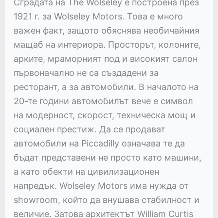
Сградата на The Wolseley е построена през
1921 г. за Wolseley Motors. Това е много
важен факт, защото обяснява необичайния
мащаб на интериора. Просторът, колоните,
арките, мраморният под и високият салон
първоначално не са създадени за
ресторант, а за автомобили. В началото на
20-те години автомобилът вече е символ
на модерност, скорост, техническа мощ и
социален престиж. Да се продават
автомобили на Piccadilly означава те да
бъдат представени не просто като машини,
а като обекти на цивилизационен
напредък. Wolseley Motors има нужда от
showroom, който да внушава стабилност и
величие. Затова архитектът William Curtis