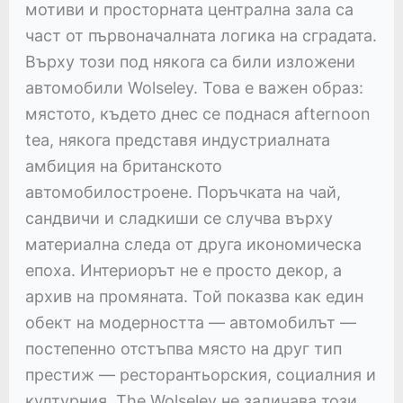
мотиви и просторната централна зала са
част от първоначалната логика на сградата.
Върху този под някога са били изложени
автомобили Wolseley. Това е важен образ:
мястото, където днес се поднася afternoon
tea, някога представя индустриалната
амбиция на британското
автомобилостроене. Поръчката на чай,
сандвичи и сладкиши се случва върху
материална следа от друга икономическа
епоха. Интериорът не е просто декор, а
архив на промяната. Той показва как един
обект на модерността — автомобилът —
постепенно отстъпва място на друг тип
престиж — ресторантьорския, социалния и
културния. The Wolseley не заличава този