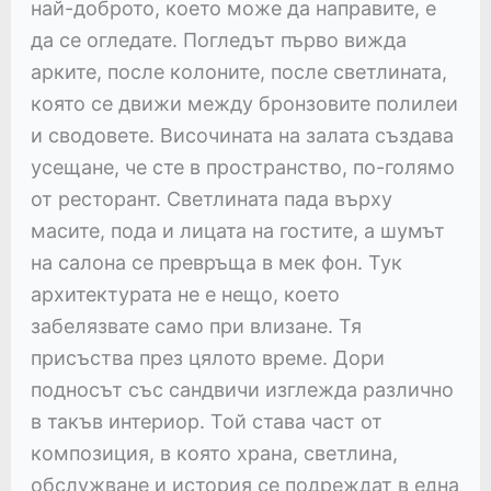
най-доброто, което може да направите, е
да се огледате. Погледът първо вижда
арките, после колоните, после светлината,
която се движи между бронзовите полилеи
и сводовете. Височината на залата създава
усещане, че сте в пространство, по-голямо
от ресторант. Светлината пада върху
масите, пода и лицата на гостите, а шумът
на салона се превръща в мек фон. Тук
архитектурата не е нещо, което
забелязвате само при влизане. Тя
присъства през цялото време. Дори
подносът със сандвичи изглежда различно
в такъв интериор. Той става част от
композиция, в която храна, светлина,
обслужване и история се подреждат в една