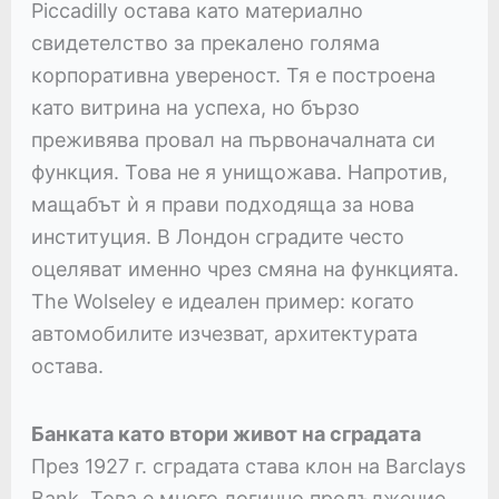
Piccadilly остава като материално
свидетелство за прекалено голяма
корпоративна увереност. Тя е построена
като витрина на успеха, но бързо
преживява провал на първоначалната си
функция. Това не я унищожава. Напротив,
мащабът ѝ я прави подходяща за нова
институция. В Лондон сградите често
оцеляват именно чрез смяна на функцията.
The Wolseley е идеален пример: когато
автомобилите изчезват, архитектурата
остава.
Банката като втори живот на сградата
През 1927 г. сградата става клон на Barclays
Bank. Това е много логично продължение.