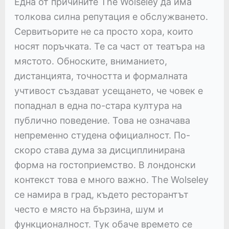
Една от причините The Wolseley да има
толкова силна репутация е обслужването.
Сервитьорите не са просто хора, които
носят поръчката. Те са част от театъра на
мястото. Обноските, вниманието,
дистанцията, точността и формалната
учтивост създават усещането, че човек е
попаднал в една по-стара култура на
публично поведение. Това не означава
непременно студена официалност. По-
скоро става дума за дисциплинирана
форма на гостоприемство. В лондонски
контекст това е много важно. The Wolseley
се намира в град, където ресторантът
често е място на бързина, шум и
функционалност. Тук обаче времето се