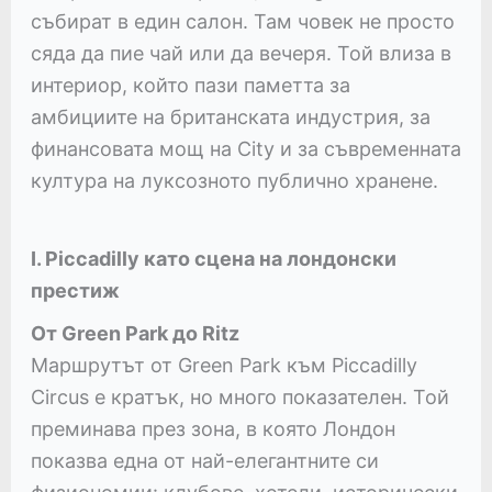
събират в един салон. Там човек не просто
сяда да пие чай или да вечеря. Той влиза в
интериор, който пази паметта за
амбициите на британската индустрия, за
финансовата мощ на City и за съвременната
култура на луксозното публично хранене.
I. Piccadilly като сцена на лондонски
престиж
От Green Park до Ritz
Маршрутът от Green Park към Piccadilly
Circus е кратък, но много показателен. Той
преминава през зона, в която Лондон
показва една от най-елегантните си