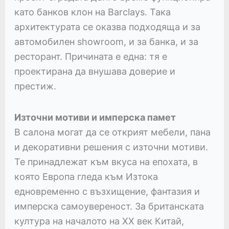
като банков клон на Barclays. Така
архитектурата се оказва подходяща и за
автомобилен showroom, и за банка, и за
ресторант. Причината е една: тя е
проектирана да внушава доверие и
престиж.
Източни мотиви и имперска памет
В салона могат да се открият мебели, пана
и декоративни решения с източни мотиви.
Те принадлежат към вкуса на епохата, в
която Европа гледа към Изтока
едновременно с възхищение, фантазия и
имперска самоувереност. За британската
култура на началото на XX век Китай,