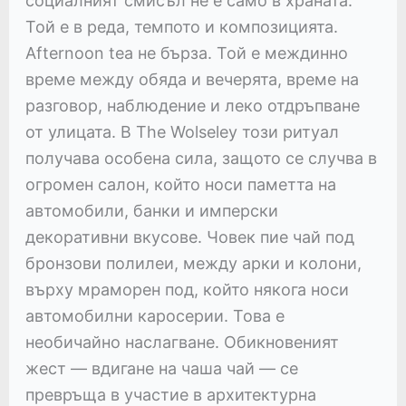
социалният смисъл не е само в храната.
Той е в реда, темпото и композицията.
Afternoon tea не бърза. Той е междинно
време между обяда и вечерята, време на
разговор, наблюдение и леко отдръпване
от улицата. В The Wolseley този ритуал
получава особена сила, защото се случва в
огромен салон, който носи паметта на
автомобили, банки и имперски
декоративни вкусове. Човек пие чай под
бронзови полилеи, между арки и колони,
върху мраморен под, който някога носи
автомобилни каросерии. Това е
необичайно наслагване. Обикновеният
жест — вдигане на чаша чай — се
превръща в участие в архитектурна