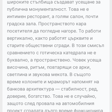
широките стълбища създават усещане за
публична монументалност. Това не е
интимен ресторант, а голям салон, почти
градска зала. Пространството кара
посетителя да погледне нагоре. То работи
вертикално, както работят църквите и
старите обществени сгради. В този смисъл
сравнението с готическа катедрала не е
буквално, а пространствено. Човек усеща
височина, ритъм, повтарящи се арки,
светлина и звукова мекота. В същото
време колоните и мраморът напомнят на
банкова архитектура — стабилност, ред,
доверие, богатство. Това не е случайно,
защото след провала на автомобилния
проект сградата дълго време функционира