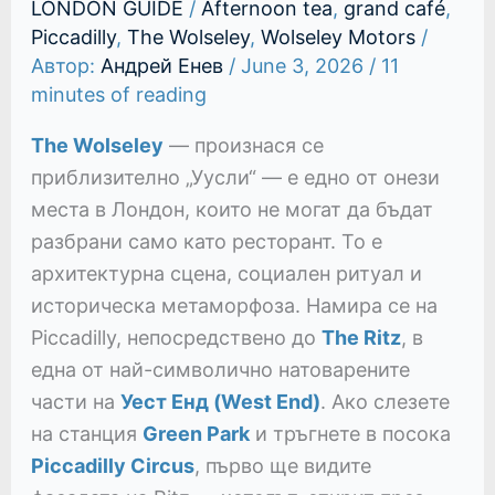
LONDON GUIDE
/
Afternoon tea
,
grand café
,
Piccadilly
,
The Wolseley
,
Wolseley Motors
/
Автор:
Андрей Енев
/
June 3, 2026
/
11
minutes of reading
The Wolseley
— произнася се
приблизително „Уусли“ — е едно от онези
места в Лондон, които не могат да бъдат
разбрани само като ресторант. То е
архитектурна сцена, социален ритуал и
историческа метаморфоза. Намира се на
Piccadilly, непосредствено до
The Ritz
, в
една от най-символично натоварените
части на
Уест Енд (West End)
. Ако слезете
на станция
Green Park
и тръгнете в посока
Piccadilly Circus
, първо ще видите