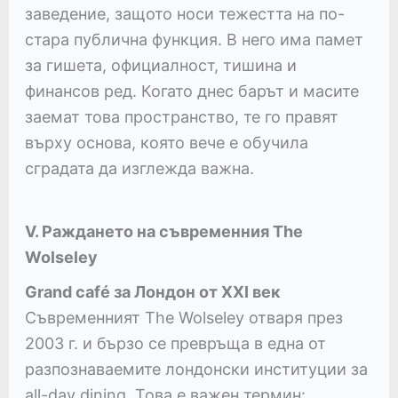
заведение, защото носи тежестта на по-
стара публична функция. В него има памет
за гишета, официалност, тишина и
финансов ред. Когато днес барът и масите
заемат това пространство, те го правят
върху основа, която вече е обучила
сградата да изглежда важна.
V. Раждането на съвременния The
Wolseley
Grand café за Лондон от XXI век
Съвременният The Wolseley отваря през
2003 г. и бързо се превръща в една от
разпознаваемите лондонски институции за
all-day dining. Това е важен термин: