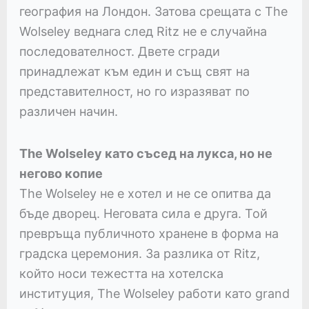
география на Лондон. Затова срещата с The
Wolseley веднага след Ritz не е случайна
последователност. Двете сгради
принадлежат към един и същ свят на
представителност, но го изразяват по
различен начин.
The Wolseley като съсед на лукса, но не
негово копие
The Wolseley не е хотел и не се опитва да
бъде дворец. Неговата сила е друга. Той
превръща публичното хранене в форма на
градска церемония. За разлика от Ritz,
който носи тежестта на хотелска
институция, The Wolseley работи като grand