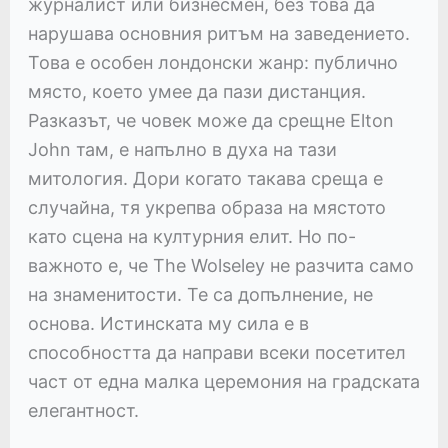
журналист или бизнесмен, без това да
нарушава основния ритъм на заведението.
Това е особен лондонски жанр: публично
място, което умее да пази дистанция.
Разказът, че човек може да срещне Elton
John там, е напълно в духа на тази
митология. Дори когато такава среща е
случайна, тя укрепва образа на мястото
като сцена на културния елит. Но по-
важното е, че The Wolseley не разчита само
на знаменитости. Те са допълнение, не
основа. Истинската му сила е в
способността да направи всеки посетител
част от една малка церемония на градската
елегантност.