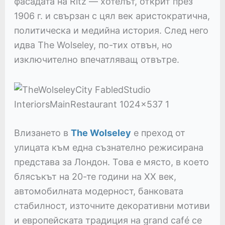
фасадата на Ritz — хотелът, открит през
1906 г. и свързан с цял век аристократична,
политическа и медийна история. След него
идва The Wolseley, по-тих отвън, но
изключително впечатляващ отвътре.
Влизането в
The Wolseley
е преход от
улицата към една съзнателно режисирана
представа за Лондон. Това е място, в което
блясъкът на 20-те години на XX век,
автомобилната модерност, банковата
стабилност, източните декоративни мотиви
и европейската традиция на grand café се