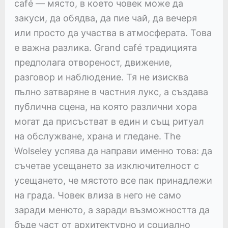
café — място, в което човек може да
закуси, да обядва, да пие чай, да вечеря
или просто да участва в атмосферата. Това
е важна разлика. Grand café традицията
предполага отвореност, движение,
разговор и наблюдение. Тя не изисква
пълно затваряне в частния лукс, а създава
публична сцена, на която различни хора
могат да присъстват в един и същ ритуал
на обслужване, храна и гледане. The
Wolseley успява да направи именно това: да
съчетае усещането за изключителност с
усещането, че мястото все пак принадлежи
на града. Човек влиза в него не само
заради менюто, а заради възможността да
бъде част от архитектурно и социално