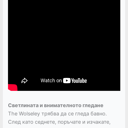
Светлината и внимателното гледане
The Wolseley трябва да се гледа бавно.
След като седнете, поръчате и изчакате,