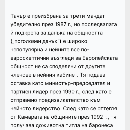
Тачър е преизбрана за трети мандат
убедително през 1987 г., но последвалата
й подкрепа за данъка на общността
(„поголовен данък“) е широко
непопулярна и нейните все по-
евроскептични възгледи за Европейската
общност не са споделяни от другите
членове в нейния кабинет. Тя подава
оставка като министър-председател и
партиен лидер през 1990 г., след като е
отправено предизвикателство към
нейното лидерство. След като се оттегля
от Камарата на общините през 1992 г., тя
получава доживотна титла на баронеса