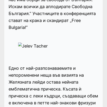
Искам всички да аплодирате Свободна
България.” Участниците в конференцията
стават на крака и скандират „Free
Bulgaria!”
Едно от най-разпознаваемите и
непороменени неща във визията на
Желязната лейди остава нейната
емблематична прическа. Късата ѝ
прическа с леки къдрци, създаващи обем
е включена в петте най-знакови фризури