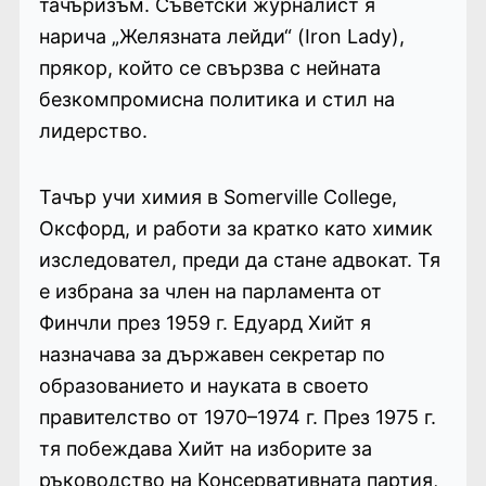
тачъризъм. Съветски журналист я
нарича „Желязната лейди“ (Iron Lady),
прякор, който се свързва с нейната
безкомпромисна политика и стил на
лидерство.
Тачър учи химия в Somerville College,
Оксфорд, и работи за кратко като химик
изследовател, преди да стане адвокат. Тя
е избрана за член на парламента от
Финчли през 1959 г. Едуард Хийт я
назначава за държавен секретар по
образованието и науката в своето
правителство от 1970–1974 г. През 1975 г.
тя побеждава Хийт на изборите за
ръководство на Консервативната партия,