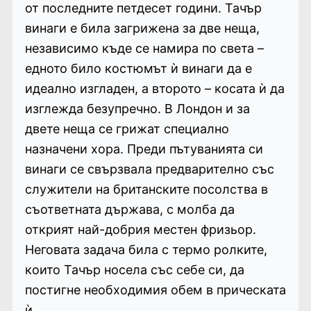
от последните петдесет години. Тачър
винаги е била загрижена за две неща,
независимо къде се намира по света –
едното било костюмът ѝ винаги да е
идеално изгладен, а второто – косата ѝ да
изглежда безупречно. В Лондон и за
двете неща се грижат специално
назначени хора. Преди пътуванията си
винаги се свързвала предварително със
служители на британските посолства в
съответната държава, с молба да
открият най-добрия местен фризьор.
Неговата задача била с термо ролките,
които Тачър носела със себе си, да
постигне необходимия обем в прическата
ѝ.