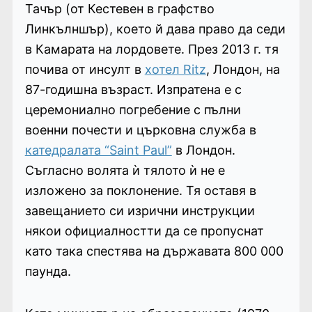
Тачър (от Кестевен в графство
Линкълншър), което й дава право да седи
в Камарата на лордовете. През 2013 г. тя
почива от инсулт в
хотел Ritz
, Лондон, на
87-годишна възраст. Изпратена е с
церемониално погребение с пълни
военни почести и църковна служба в
катедралата “Saint Paul”
в Лондон.
Съгласно волята ѝ тялото ѝ не е
изложено за поклонение. Тя оставя в
завещанието си изрични инструкции
някои официалностти да се пропуснат
като така спестява на държавата 800 000
паунда.