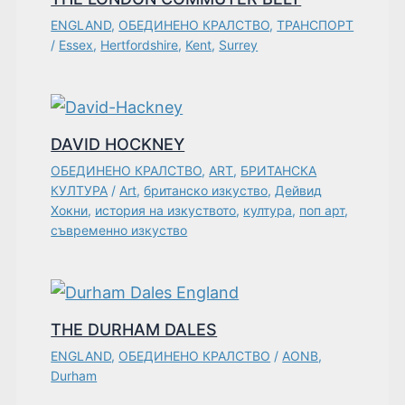
ENGLAND
,
ОБЕДИНЕНО КРАЛСТВО
,
ТРАНСПОРТ
/
Essex
,
Hertfordshire
,
Kent
,
Surrey
DAVID HOCKNEY
ОБЕДИНЕНО КРАЛСТВО
,
ART
,
БРИТАНСКА
КУЛТУРА
/
Art
,
британско изкуство
,
Дейвид
Хокни
,
история на изкуството
,
култура
,
поп арт
,
съвременно изкуство
THE DURHAM DALES
ENGLAND
,
ОБЕДИНЕНО КРАЛСТВО
/
AONB
,
Durham