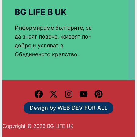
BG LIFE В UK
Информираме българите, за
да знаят повече, живеят по-
добре и успяват в
Обединеното кралство.
Design by WEB DEV FOR ALL
Copyright © 2026 BG LIFE UK