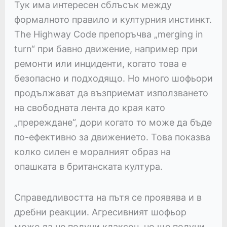
Тук има интересен сблъсък между
формалното правило и културния инстинкт.
The Highway Code препоръчва „merging in
turn“ при бавно движение, например при
ремонти или инциденти, когато това е
безопасно и подходящо. Но много шофьори
продължават да възприемат използването
на свободната лента до края като
„пререждане“, дори когато то може да бъде
по-ефективно за движението. Това показва
колко силен е моралният образ на
опашката в британската култура.
Справедливостта на пътя се проявява и в
дребни реакции. Агресивният шофьор
може да не получи клаксон, но ще получи