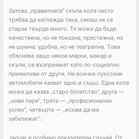
Затова „правилната“ скъпа кола често
трябва да изглежда така, сякаш не се
старае твърде много. Тя може да бъде
качествена, но не показна; престижна, но
не шумна; удобна, но не театрална. Това
обяснява защо някои марки, макар и
скъпи, се възприемат като по-социално
приемливи от други. Не всички луксозни
автомобили казват едно и също. Една кола
може да казва „старо богатство“, друга —
„нови пари“, трета — „професионален
успех“, четвърта — „искам да ме
забележат“.
Jaguar е особено показателен случай. От