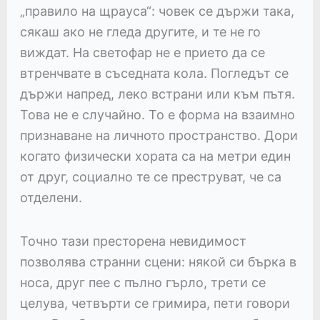
„правило на щрауса“: човек се държи така,
сякаш ако не гледа другите, и те не го
виждат. На светофар не е прието да се
втренчвате в съседната кола. Погледът се
държи напред, леко встрани или към пътя.
Това не е случайно. То е форма на взаимно
признаване на личното пространство. Дори
когато физически хората са на метри един
от друг, социално те се преструват, че са
отделени.
Точно тази престорена невидимост
позволява странни сцени: някой си бърка в
носа, друг пее с пълно гърло, трети се
целува, четвърти се гримира, пети говори