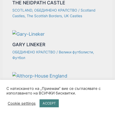
THE NEIDPATH CASTLE
SCOTLAND
,
ОБЕДИНЕНО КРАЛСТВО
/
Scotland
Castles
,
The Scottish Borders
,
UK Castles
GARY LINEKER
ОБЕДИНЕНО КРАЛСТВО
/
Велики футболисти
,
Футбол
THE ALTHORP HOUSE
С натискането на „Приемам“ вие се съгласявате с
използването на ВСИЧКИ бисквитки.
ENGLAND
,
ОБЕДИНЕНО КРАЛСТВО
/
Manor
,
Northamptonshire
Cookie settings
ACCEPT