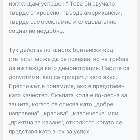
изглеждам успешен.“ Това би звучало
твърде откровено, твърде американски,
твърде саморекламно и следователно
социално неудобно.
Тук действа по-широк британски код:
статусът може да се показва, но не трябва
да изглежда като демонстрация. Парите са
допустими, ако са прикрити като вкус.
Престижът е приемлив, ако е представен
като качество. Скъпата кола е по-лесна за
защита, когато се описва като „добре
направена“, „красива“, „класическа“ или
„приятна за каране“, отколкото когато се
представя като знак за успех.