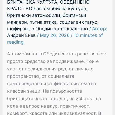
БРИТАНСКА КУЛТУРА
,
ОБЕДИНЕНО
КРАЛСТВО
/
автомобилна култура
,
британски автомобили
,
британски
маниери
,
пътна етика
,
социален статус
,
шофиране в Обединеното кралство
/ Автор:
Андрей Енев
/
May 26, 2026
/
10 minutes of
reading
Автомобилът в Обединеното кралство не е
просто средство за придвижване. Той е
част от всекидневния ред, от личното
пространство, от социалната
самопредстава и от фината система на
класови знаци. На повърхността
британците често твърдят, че изборът на
кола е въпрос на вкус, практичност,
комфорт, красота или индивидуалност. В