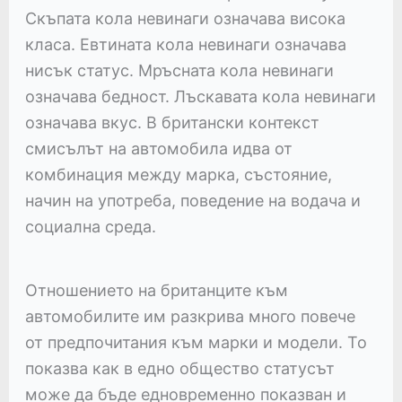
Скъпата кола невинаги означава висока
класа. Евтината кола невинаги означава
нисък статус. Мръсната кола невинаги
означава бедност. Лъскавата кола невинаги
означава вкус. В британски контекст
смисълът на автомобила идва от
комбинация между марка, състояние,
начин на употреба, поведение на водача и
социална среда.
Отношението на британците към
автомобилите им разкрива много повече
от предпочитания към марки и модели. То
показва как в едно общество статусът
може да бъде едновременно показван и