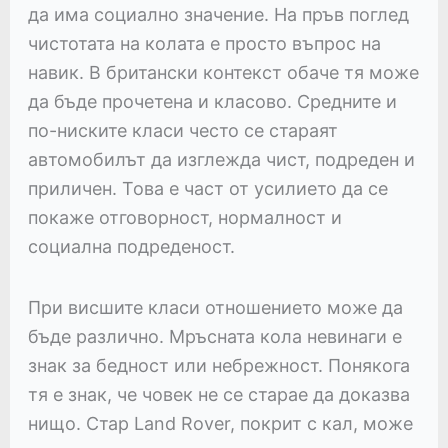
да има социално значение. На пръв поглед
чистотата на колата е просто въпрос на
навик. В британски контекст обаче тя може
да бъде прочетена и класово. Средните и
по-ниските класи често се стараят
автомобилът да изглежда чист, подреден и
приличен. Това е част от усилието да се
покаже отговорност, нормалност и
социална подреденост.
При висшите класи отношението може да
бъде различно. Мръсната кола невинаги е
знак за бедност или небрежност. Понякога
тя е знак, че човек не се старае да доказва
нищо. Стар Land Rover, покрит с кал, може