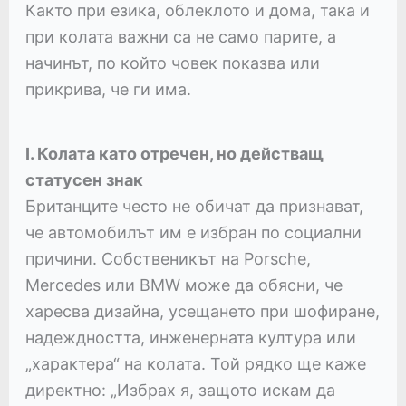
Както при езика, облеклото и дома, така и
при колата важни са не само парите, а
начинът, по който човек показва или
прикрива, че ги има.
I. Колата като отречен, но действащ
статусен знак
Британците често не обичат да признават,
че автомобилът им е избран по социални
причини. Собственикът на Porsche,
Mercedes или BMW може да обясни, че
харесва дизайна, усещането при шофиране,
надеждността, инженерната култура или
„характера“ на колата. Той рядко ще каже
директно: „Избрах я, защото искам да