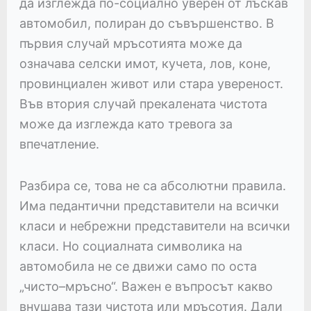
да изглежда по-социално уверен от лъскав
автомобил, полиран до съвършенство. В
първия случай мръсотията може да
означава селски имот, кучета, лов, коне,
провинциален живот или стара увереност.
Във втория случай прекалената чистота
може да изглежда като тревога за
впечатление.
Разбира се, това не са абсолютни правила.
Има педантични представители на всички
класи и небрежни представители на всички
класи. Но социалната символика на
автомобила не се движи само по оста
„чисто–мръсно“. Важен е въпросът какво
внушава тази чистота или мръсотия. Дали