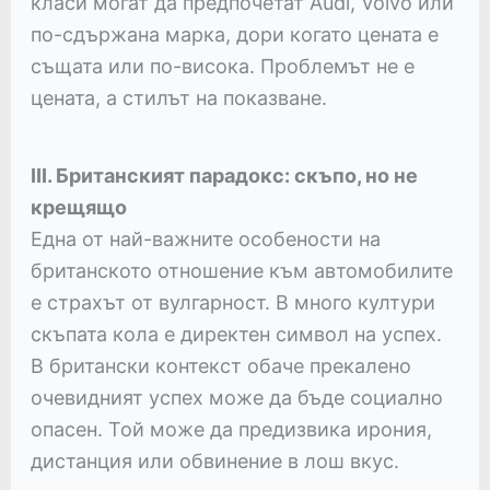
класи могат да предпочетат Audi, Volvo или
по-сдържана марка, дори когато цената е
същата или по-висока. Проблемът не е
цената, а стилът на показване.
III. Британският парадокс: скъпо, но не
крещящо
Една от най-важните особености на
британското отношение към автомобилите
е страхът от вулгарност. В много култури
скъпата кола е директен символ на успех.
В британски контекст обаче прекалено
очевидният успех може да бъде социално
опасен. Той може да предизвика ирония,
дистанция или обвинение в лош вкус.