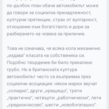
по-дълбок план обаче автомобилът може
да говори за социална принадлежност,
културни претенции, страх от вулгарност,
отношение към богатството и дори за
разбирането на човека за приличие.
Това не означава, че всяка кола механично
„издава“ класата на собственика си.
Подобно твърдение би било прекалено
грубо. Но в британската култура
автомобилът често се възприема през
социални асоциации: някои марки звучат
„солидно“, други „крещящо“, трети
„практично“, четвърти „работнически“, пети
„среднокласово“, шести „новобогаташко“.