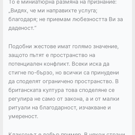
То е миниатюрна размяна на признание:
„Видях, че ми направихте услуга;
благодаря; не приемам любезността Ви за
даденост.“
Подобни жестове имат голямо значение,
защото пътят е пространство на
потенциален конфликт. Всеки иска да
стигне по-бързо, но всички са принудени
да споделят ограничено пространство. В
британската култура това споделяне се
регулира не само от закона, а и от малки
ритуали на благодарност, изчакване и
умереност.
Клаксонът е добър пример. В някои страни