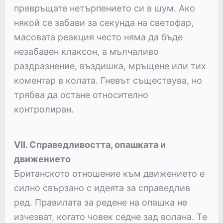
превръщате нетърпението си в шум. Ако
някой се забави за секунда на светофар,
масовата реакция често няма да бъде
незабавен клаксон, а мълчаливо
раздразнение, въздишка, мръщене или тих
коментар в колата. Гневът съществува, но
трябва да остане относително
контролиран.
VII. Справедливостта, опашката и
движението
Британското отношение към движението е
силно свързано с идеята за справедлив
ред. Правилата за редене на опашка не
изчезват, когато човек седне зад волана. Те