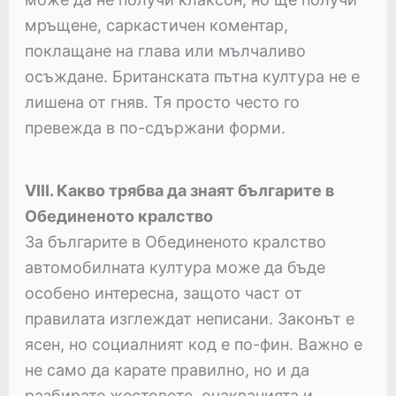
мръщене, саркастичен коментар,
поклащане на глава или мълчаливо
осъждане. Британската пътна култура не е
лишена от гняв. Тя просто често го
превежда в по-сдържани форми.
VIII. Какво трябва да знаят българите в
Обединеното кралство
За българите в Обединеното кралство
автомобилната култура може да бъде
особено интересна, защото част от
правилата изглеждат неписани. Законът е
ясен, но социалният код е по-фин. Важно е
не само да карате правилно, но и да
разбирате жестовете, очакванията и