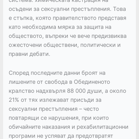
осъдени за сексуални престъпления. Това
е стъпка, която правителството представя
като необходима мярка за защита на
обществото, въпреки че вече предизвиква
ожесточени обществени, политически и
правни дебати.
Според последните данни броят на
лишените от свобода в Обединеното
кралство надхвърля 88 000 души, а около
21% от тях излежават присъди за
сексуални престъпления – често
повтарящи се нарушения, при които
обичайните наказания и рехабилитационни
програми не успяват да предотвратят