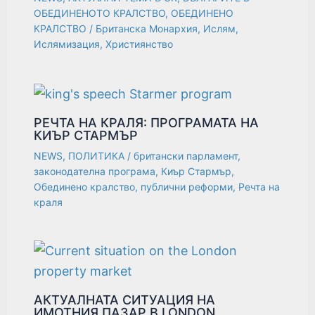
ОБЕДИНЕНОТО КРАЛСТВО
,
ОБЕДИНЕНО
КРАЛСТВО
/
Британска Монархия
,
Ислям
,
Ислямизация
,
Християнство
РЕЧТА НА КРАЛЯ: ПРОГРАМАТА НА
КИЪР СТАРМЪР
NEWS
,
ПОЛИТИКА
/
британски парламент
,
законодателна програма
,
Киър Стармър
,
Обединено кралство
,
публични реформи
,
Речта на
краля
АКТУАЛНАТА СИТУАЦИЯ НА
ИМОТНИЯ ПАЗАР В LONDON