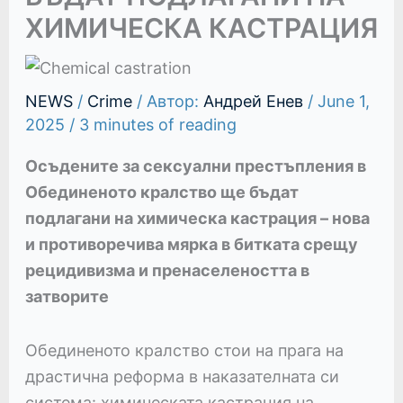
ХИМИЧЕСКА КАСТРАЦИЯ
NEWS
/
Crime
/ Автор:
Андрей Енев
/
June 1,
2025
/
3 minutes of reading
Осъдените за сексуални престъпления в
Обединеното кралство ще бъдат
подлагани на химическа кастрация – нова
и противоречива мярка в битката срещу
рецидивизма и пренаселеността в
затворите
Обединеното кралство стои на прага на
драстична реформа в наказателната си
система: химическата кастрация на