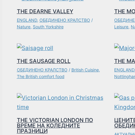
THE DEARNE VALLEY
THE MO
ENGLAND
,
ОБЕДИНЕНО КРАЛСТВО
/
ОБЕДИНЕ
Nature
,
South Yorkshire
Leisure
,
N
THE SAUSAGE ROLL
THE MA
ОБЕДИНЕНО КРАЛСТВО
/
British Cuisine
,
ENGLAND
The British comfort food
Nottingha
THE VICTORIAN LONDON ПО
ЦЕНИТЕ
ВРЕМЕ НА КОЛЕДНИТЕ
ОБЕДИ
ПРАЗНИЦИ
АКТУАЛНИ