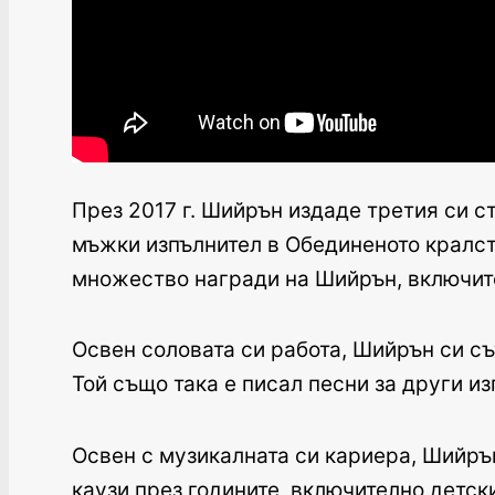
През 2017 г. Шийрън издаде третия си ст
мъжки изпълнител в Обединеното кралство 
множество награди на Шийрън, включит
Освен соловата си работа, Шийрън си с
Той също така е писал песни за други и
Освен с музикалната си кариера, Шийрън
каузи през годините, включително детск