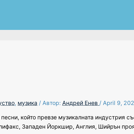
уство
,
музика
/ Автор:
Андрей Енев
/
April 9, 20
а песни, който превзе музикалната индустрия с
Халифакс, Западен Йоркшир, Англия, Шийрън про