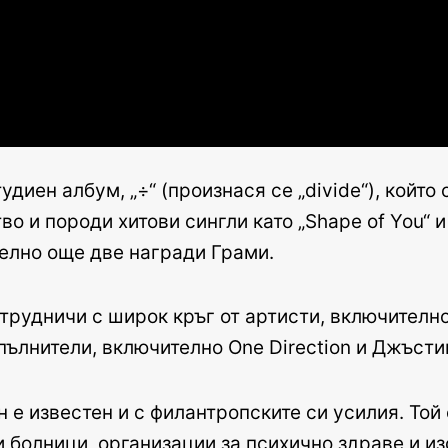
удиен албум, „÷“ (произнася се „divide“), койт
и породи хитови сингли като „Shape of You“ и „C
елно още две награди Грами.
ътрудничи с широк кръг от артисти, включителн
зпълнители, включително One Direction и Джъсти
 е известен и с филантропските си усилия. То
и болници, организации за психично здраве и из