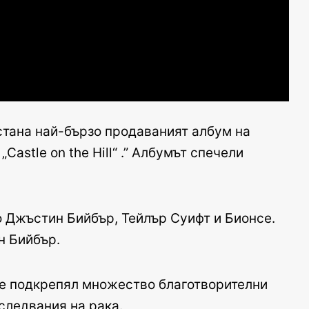
о стана най-бързо продаваният албум на
astle on the Hill“ .” Албумът спечели
о Джъстин Бийбър, Тейлър Суифт и Бионсе.
н Бийбър.
й е подкрепял множество благотворителни
следвания на рака.