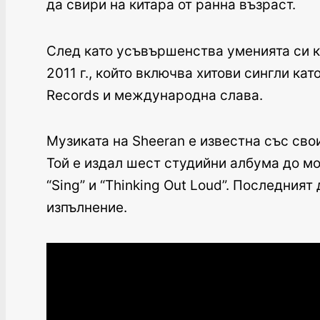
да свири на китара от ранна възраст.
След като усъвършенства уменията си ка
2011 г., който включва хитови сингли кат
Records и международна слава.
Музиката на Sheeran е известна със сво
Той е издал шест студийни албума до мом
“Sing” и “Thinking Out Loud”. Последния
изпълнение.