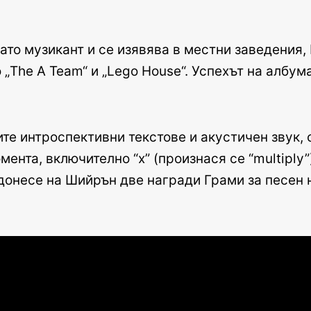
то музикант и се изявява в местни заведения,
о „The A Team“ и „Lego House“. Успехът на албум
ите интроспективни текстове и акустичен звук, 
ента, включително “x” (произнася се “multiply”)
т донесе на Шийрън две награди Грами за песен 