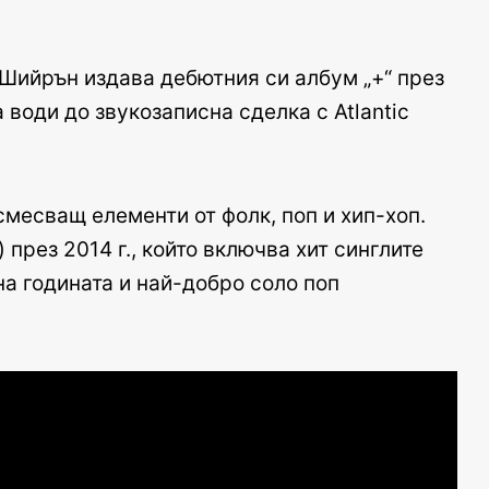
 Шийрън издава дебютния си албум „+“ през
а води до звукозаписна сделка с Atlantic
смесващ елементи от фолк, поп и хип-хоп.
 през 2014 г., който включва хит синглите
на годината и най-добро соло поп