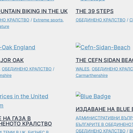
UNTAIN BIKING IN THE UK
THE 39 STEPS
НО КРАЛСТВО
/
Extreme sports
,
ОБЕДИНЕНО КРАЛСТВО
/
C
ature
JOR OAK
THE CEFN SIDAN BEA
,
ОБЕДИНЕНО КРАЛСТВО
/
WALES
,
ОБЕДИНЕНО КРАЛ
mshire
Carmarthenshire
ИЗДАВАНЕ НА BLUE 
 НА ГАЗА В
АДМИНИСТРАТИВНИ ВЪП
НЕНОТО КРАЛСТВО
БЪЛГАРИТЕ В ОБЕДИНЕНО
ОБЕДИНЕНО КРАЛСТВО
/
B
 ТЕМИ В UK
,
БИЗНЕС В