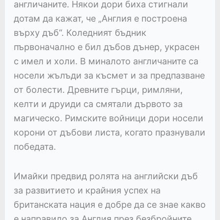
англичаните. Някои дори биха стигнали
дотам да кажат, че „Англия е построена
върху дъб“. Коледният бъдник
първоначално е бил дъбов дънер, украсен
с имел и холи. В миналото англичаните са
носели жълъди за късмет и за предпазване
от болести. Древните гърци, римляни,
келти и друиди са смятали дървото за
магическо. Римските войници дори носели
корони от дъбови листа, когато празнували
победата.
Имайки предвид ролята на английски дъб
за развитието и крайния успех на
британската нация е добре да се знае какво
е направило за Англия през безбройните