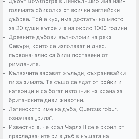
Дъбът Bowthorpe в Линкълншир има най-
голямата обиколка от всички английски
дъбове. Той е кух, има достатъчно място
за 20 души вътре и е на около 1000 години.
Древните дъбови вълноломи на река
Севърн, които се използват и днес,
първоначално са били поставени от
римляните.
Кълвачите заравят жълъди, съхранявайки
ги за зимата. Те също се ядат от сойки и
катерици и са богат източник на храна за
британските диви животни.
Латинското име на дъба, Quercus robur,
означава „сила“.
Известно е, че крал Чарлз II се е скрил от
преследвачите си в дъб в къщата на