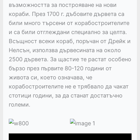
възможността за построяване на нови
кораби. През 1700 г. дъбовите дървета са
били много търсени от корабостроителите
и са били отглеждани специално за целта.
Всъщност всеки кораб, поръчан от Дрейк и
Нелсън, използва дървесината на около
2500 дървета. За щастие те растат особено
бързо през първите 80-120 години от
живота си, което означава, че
корабостроителите не е трябвало да чакат
стотици години, за да станат достатъчно
големи.