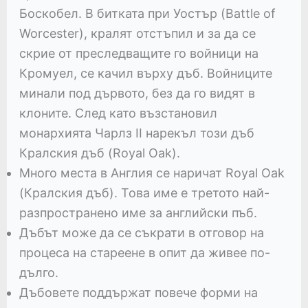
Боскобел. В битката при Уостър (Battle of
Worcester), кралят отстъпил и за да се
скрие от преследващите го войници на
Кромуел, се качил върху дъб. Войниците
минали под дървото, без да го видят в
клоните. След като възстановил
монархията Чарлз II нарекъл този дъб
Кралския дъб (Royal Oak).
Много места в Англия се наричат Royal Oak
(Кралския дъб). Това име е третото най-
разпространено име за английски пъб.
Дъбът може да се съкрати в отговор на
процеса на стареене в опит да живее по-
дълго.
Дъбовете поддържат повече форми на