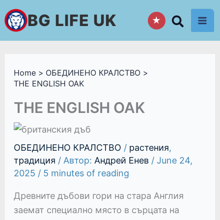
Skip
BG LIFE UK
★
to
content
Home
ОБЕДИНЕНО КРАЛСТВО
THE ENGLISH OAK
THE ENGLISH OAK
ОБЕДИНЕНО КРАЛСТВО
/
растения
,
традиция
/ Автор:
Андрей Енев
/
June 24,
2025
/
5 minutes of reading
Древните дъбови гори на стара Англия
заемат специално място в сърцата на