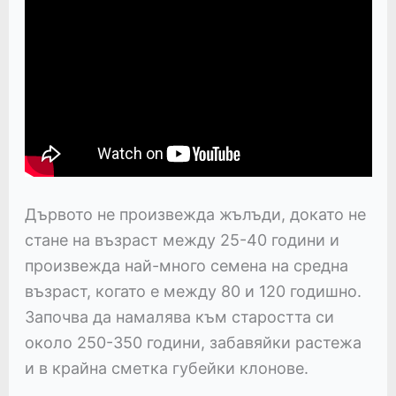
Дървото не произвежда жълъди, докато не
стане на възраст между 25-40 години и
произвежда най-много семена на средна
възраст, когато е между 80 и 120 годишно.
Започва да намалява към старостта си
около 250-350 години, забавяйки растежа
и в крайна сметка губейки клонове.