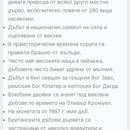
дивата природа от всяко друго местно
дърво, включително повече от 280 вида
насекоми.
Дъбът е национален символ на сила и
оцеляване от векове.
В праисторически времена хората са
правили брашно от жълъди.
Често най-високите неща в пейзажа,
дъбовете често биват удряни от мълния.
Дъбът е бил свещен за гръцкия бог Зевс,
римския бог Юпитер и келтския бог Дагда.
Влюбени двойки се женят под вековни
дъбове по времето на Оливър Кромуел.
На монетата от 1987 г. има дъб.
Британските дъбови дървета са
застрашени от няколко вредители и