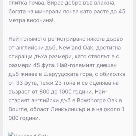
плитка почва. Вирее добре във влажна,
богата на минерали почва като расте до 45
метра височина!.
Най-голямото регистрирано някога дърво
от английски дъб, Newland Oak, достигна
спиращи дъха размери, като стволът е с
размери 45 фута. Най-големият днешен
дъб живее в Шеруудската гора, с обиколка
от 33 фута, тежи 23 тона и се оценява на
възраст от 800 до 1000 години. Най-
старият английски дъб е Bowthorpe Oak в
Bourne, област Линкълншър и е на около 1
000 години.