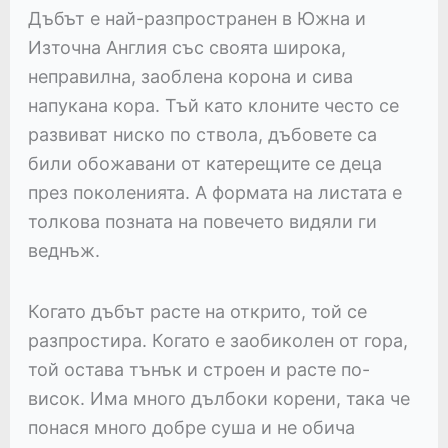
Дъбът е най-разпространен в Южна и
Източна Англия със своята широка,
неправилна, заоблена корона и сива
напукана кора. Тъй като клоните често се
развиват ниско по ствола, дъбовете са
били обожавани от катерещите се деца
през поколенията. А формата на листата е
толкова позната на повечето видяли ги
веднъж.
Когато дъбът расте на открито, той се
разпростира. Когато е заобиколен от гора,
той остава тънък и строен и расте по-
висок. Има много дълбоки корени, така че
понася много добре суша и не обича