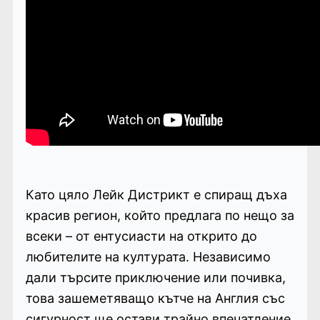
Като цяло Лейк Дистрикт е спиращ дъха
красив регион, който предлага по нещо за
всеки – от ентусиасти на открито до
любителите на културата. Независимо
дали търсите приключение или почивка,
това зашеметяващо кътче на Англия със
сигурност ще остави трайно впечатление.