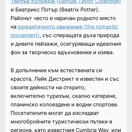
Тейлър Колридж (Samuel Taylor Coleridge)
и Беатрикс Потър (Beatrix Potter).
Районът често е наричан родното място
на
романтичното движение (the romantic
movement)
, със спиращата дъха природа
и дивите пейзажи, осигуряващи идеалния
фон за творческо вдъхновение и изява.
В допълнение към естествената си
красота, Лейк Дистрикт е известен и със
своите дейности на открито,
включително туризъм, скално катерене,
планинско колоездене и водни спортове.
Посетителите могат да изследват
многобройните туристически пътеки в
региона, като известния Cumbria Way, или