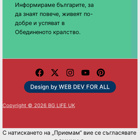
Информираме българите, за
да знаят повече, живеят по-
добре и успяват в
Обединеното кралство.
Design by WEB DEV FOR ALL
Copyright © 2026 BG LIFE UK
С натискането на „Приемам“ вие се съгласявате