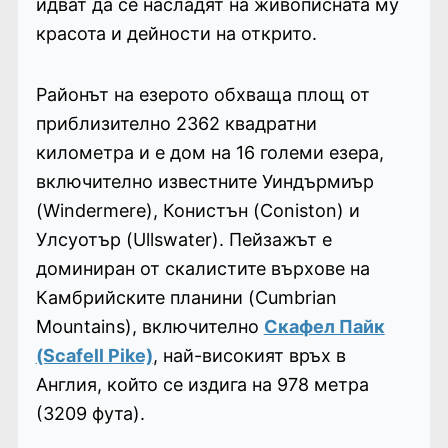
идват да се насладят на живописната му
красота и дейности на открито.
Районът на езерото обхваща площ от
приблизително 2362 квадратни
километра и е дом на 16 големи езера,
включително известните Уиндърмиър
(Windermere), Конистън (Coniston) и
Улсуотър (Ullswater). Пейзажът е
доминиран от скалистите върхове на
Камбрийските планини (Cumbrian
Mountains), включително
Скафел Пайк
(Scafell Pike)
, най-високият връх в
Англия, който се издига на 978 метра
(3209 фута).