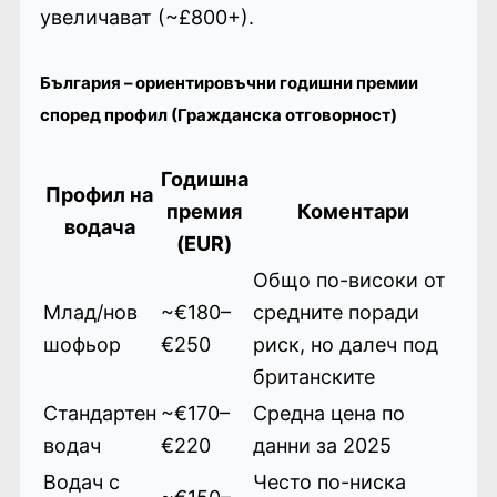
увеличават (~£800+).
България – ориентировъчни годишни премии
според профил (Гражданска отговорност)
Годишна
Профил на
премия
Коментари
водача
(EUR)
Общо по-високи от
Млад/нов
~€180–
средните поради
шофьор
€250
риск, но далеч под
британските
Стандартен
~€170–
Средна цена по
водач
€220
данни за 2025
Водач с
Често по-ниска