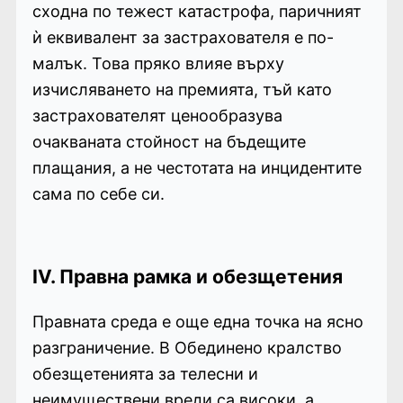
сходна по тежест катастрофа, паричният
ѝ еквивалент за застрахователя е по-
малък. Това пряко влияе върху
изчисляването на премията, тъй като
застрахователят ценообразува
очакваната стойност на бъдещите
плащания, а не честотата на инцидентите
сама по себе си.
IV.
Правна рамка и обезщетения
Правната среда е още една точка на ясно
разграничение. В Обединено кралство
обезщетенията за телесни и
неимуществени вреди са високи, а