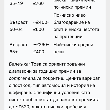
35–49
£760
по-ниски премии
По-ниско ниво
Възраст
~£400–
благодарение на
50–64
£600
опит и ниска честота
на претенции
Възраст
~£260–
Най-ниски средни
65+
£400
цени
Бележка:
Това са ориентировъчни
диапазони за годишни премии за
comprehensive
покритие. Цените варират
с посткод, тип автомобил и история на
шофиране. Специфични условия като
нисък пробег могат да намалят премията
до ~£520, докато високи пробези я