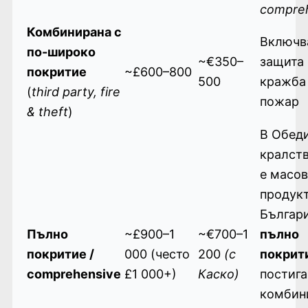
compre
Комбинирана с
Включв
по-широко
~€350–
защита
покритие
~£600–800
500
кражба
(
third party, fire
пожар
& theft
)
В Обед
кралств
е масов
продукт
Българ
Пълно
~£900–1
~€700–1
пълно
покритие /
000 (често
200
(с
покрит
comprehensive
£1 000+)
Каско)
постига
комбин