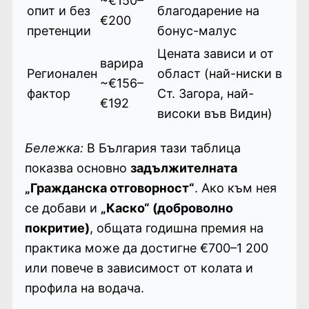
~€150–
опит и без
благодарение на
€200
претенции
бонус-малус
Цената зависи и от
варира
Регионален
област (най-ниски в
~€156–
фактор
Ст. Загора, най-
€192
високи във Видин)
Бележка:
В България тази таблица
показва основно
задължителната
„Гражданска отговорност“
. Ако към нея
се добави и
„Каско“ (доброволно
покритие)
, общата годишна премия на
практика може да достигне €700–1 200
или повече в зависимост от колата и
профила на водача.