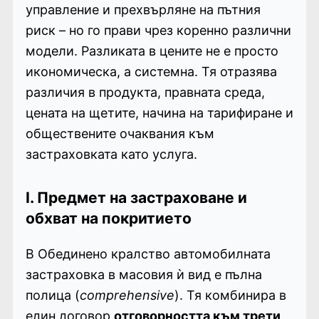
управление и прехвърляне на пътния
риск – но го прави чрез коренно различни
модели. Разликата в цените не е просто
икономическа, а системна. Тя отразява
различия в продукта, правната среда,
цената на щетите, начина на тарифиране и
обществените очаквания към
застраховката като услуга.
I. Предмет на застраховане и
обхват на покритието
В Обединено кралство автомобилната
застраховка в масовия ѝ вид е пълна
полица (
comprehensive
). Тя комбинира в
един договор
отговорността към трети