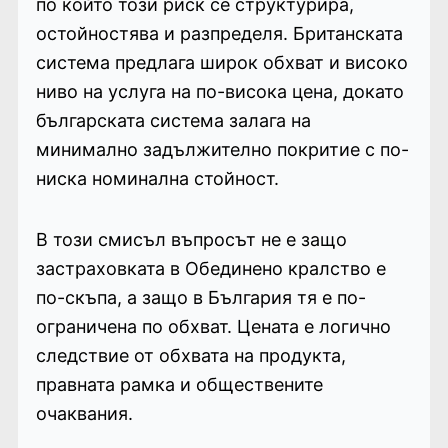
по който този риск се структурира,
остойностява и разпределя. Британската
система предлага широк обхват и високо
ниво на услуга на по-висока цена, докато
българската система залага на
минимално задължително покритие с по-
ниска номинална стойност.
В този смисъл въпросът не е защо
застраховката в Обединено кралство е
по-скъпа, а защо в България тя е по-
ограничена по обхват. Цената е логично
следствие от обхвата на продукта,
правната рамка и обществените
очаквания.