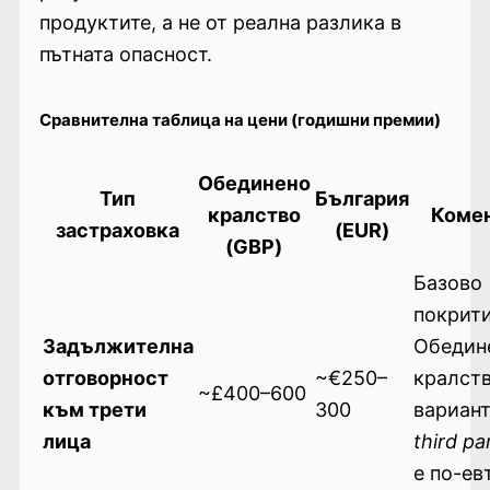
продуктите, а не от реална разлика в
пътната опасност.
Сравнителна таблица на цени (годишни премии)
Обединено
Тип
България
кралство
Коме
застраховка
(EUR)
(GBP)
Базово
покрити
Задължителна
Обедин
отговорност
~€250–
кралст
~£400–600
към трети
300
вариан
лица
third pa
е по-ев