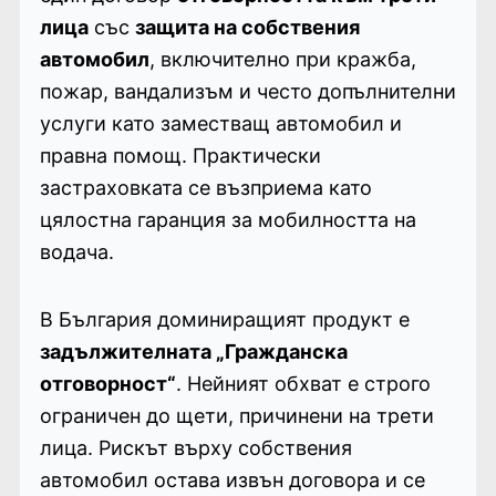
лица
със
защита на собствения
автомобил
, включително при кражба,
пожар, вандализъм и често допълнителни
услуги като заместващ автомобил и
правна помощ. Практически
застраховката се възприема като
цялостна гаранция за мобилността на
водача.
В България доминиращият продукт е
задължителната „Гражданска
отговорност“
. Нейният обхват е строго
ограничен до щети, причинени на трети
лица. Рискът върху собствения
автомобил остава извън договора и се