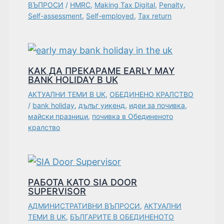
ВЪПРОСИ
/
HMRC
,
Making Tax Digital
,
Penalty
,
Self-assessment
,
Self-employed
,
Tax return
КАК ДА ПРЕКАРАМЕ EARLY MAY
BANK HOLIDAY В UK
АКТУАЛНИ ТЕМИ В UK
,
ОБЕДИНЕНО КРАЛСТВО
/
bank holiday
,
дълъг уикенд
,
идеи за почивка
,
майски празници
,
почивка в Обединеното
кралство
РАБОТА КАТО SIA DOOR
SUPERVISOR
АДМИНИСТРАТИВНИ ВЪПРОСИ
,
АКТУАЛНИ
ТЕМИ В UK
,
БЪЛГАРИТЕ В ОБЕДИНЕНОТО