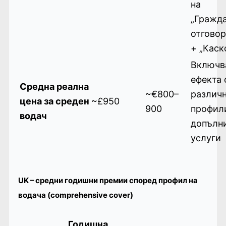
на
„Гражд
отговор
+ „Каск
Включв
ефекта 
Средна реална
~€800–
различ
цена за среден
~£950
900
профил
водач
допълн
услуги
UK – средни годишни премии според профил на
водача (comprehensive cover)
Годишна