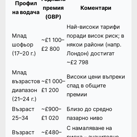
Профил
премия
Коментари
на водача
(GBP)
Най-високи тарифи
Млад
поради висок риск; в
~£1 100–
шофьор
някои райони (напр.
£2 800
(17–20 г.)
Лондон) достигат
~£2 798
Млад
Високи цени въпреки
възрастов
~£1 000–
спад в общите
диапазон
£1 200
премии
(21–24 г.)
Възраст
~£900–
Близо до средно
25–34
£1 020
пазарно ниво
С намаляване на
Възраст
~£480–
риска – значително