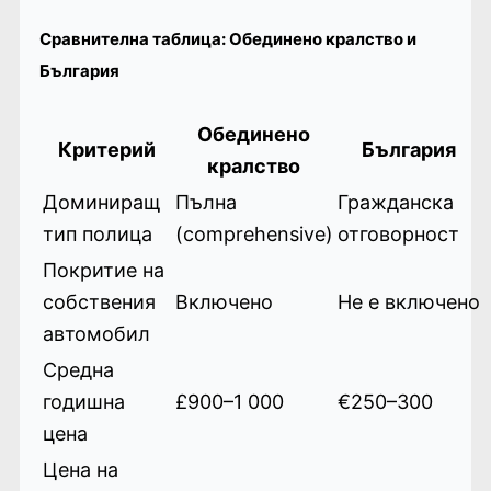
Сравнителна таблица: Обединено кралство и
България
Обединено
Критерий
България
кралство
Доминиращ
Пълна
Гражданска
тип полица
(comprehensive)
отговорност
Покритие на
собствения
Включено
Не е включено
автомобил
Средна
годишна
£900–1 000
€250–300
цена
Цена на