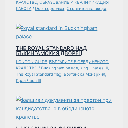
КРАЛСТВО
,
ОБРАЗОВАНИЕ И КВАЛИФИКАЦИЯ
,
РАБОТА
/
Door supervisor
,
Охранител на входа
THE ROYAL STANDARD НАД
БЪКИНГАМСКИЯ ДВОРЕЦ
LONDON GUIDE
,
БЪЛГАРИТЕ В ОБЕДИНЕНОТО
КРАЛСТВО
/
Buckingham palace
,
king Charles III
,
The Royal Standard flag
,
Британска Монархия
,
Крал Чарз III