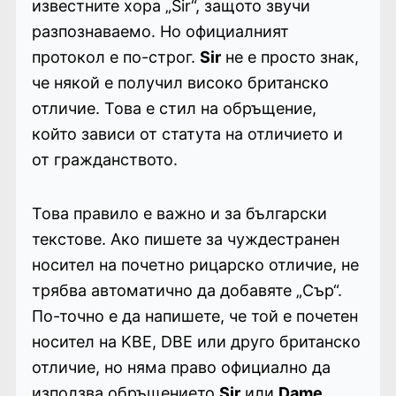
известните хора „Sir“, защото звучи
разпознаваемо. Но официалният
протокол е по-строг.
Sir
не е просто знак,
че някой е получил високо британско
отличие. Това е стил на обръщение,
който зависи от статута на отличието и
от гражданството.
Това правило е важно и за български
текстове. Ако пишете за чуждестранен
носител на почетно рицарско отличие, не
трябва автоматично да добавяте „Сър“.
По-точно е да напишете, че той е почетен
носител на KBE, DBE или друго британско
отличие, но няма право официално да
използва обръщението
Sir
или
Dame
.