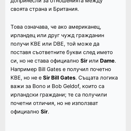
допринесли за отношенията между
своята страна и Британия.
Това означава, че ако американец,
ирландец или друг чужд гражданин
получи KBE или DBE, той може да
поставя съответните букви след името
си, но не става официално
Sir
или
Dame
.
Например Bill Gates е получил почетно
KBE, но не е
Sir Bill Gates
. Същата логика
важи за Bono и Bob Geldof, които са
ирландски граждани; те са получили
почетни отличия, но не използват
официално
Sir
.