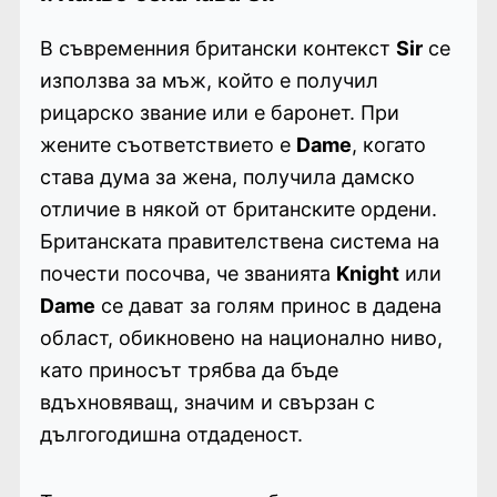
В съвременния британски контекст
Sir
се
използва за мъж, който е получил
рицарско звание или е баронет. При
жените съответствието е
Dame
, когато
става дума за жена, получила дамско
отличие в някой от британските ордени.
Британската правителствена система на
почести посочва, че званията
Knight
или
Dame
се дават за голям принос в дадена
област, обикновено на национално ниво,
като приносът трябва да бъде
вдъхновяващ, значим и свързан с
дългогодишна отдаденост.