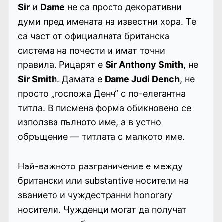
Sir
и
Dame
не са просто декоративни
думи пред имената на известни хора. Те
са част от официалната британска
система на почести и имат точни
правила. Рицарят е
Sir Anthony Smith
, не
Sir Smith
. Дамата е
Dame Judi Dench
, не
просто „госпожа Денч“ с по-елегантна
титла. В писмена форма обикновено се
използва пълното име, а в устно
обръщение — титлата с малкото име.
Най-важното разграничение е между
британски или substantive носители на
званието и чуждестранни honorary
носители. Чужденци могат да получат