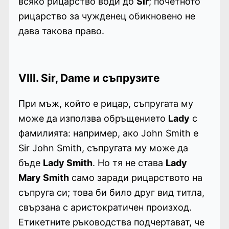
всяко рицарство води до
Sir
; почетното
рицарство за чужденец обикновено не
дава такова право.
VIII. Sir, Dame и съпрузите
При мъж, който е рицар, съпругата му
може да използва обръщението
Lady
с
фамилията: например, ако John Smith е
Sir John Smith, съпругата му може да
бъде
Lady Smith
. Но тя не става
Lady
Mary Smith
само заради рицарството на
съпруга си; това би било друг вид титла,
свързана с аристократичен произход.
Етикетните ръководства подчертават, че