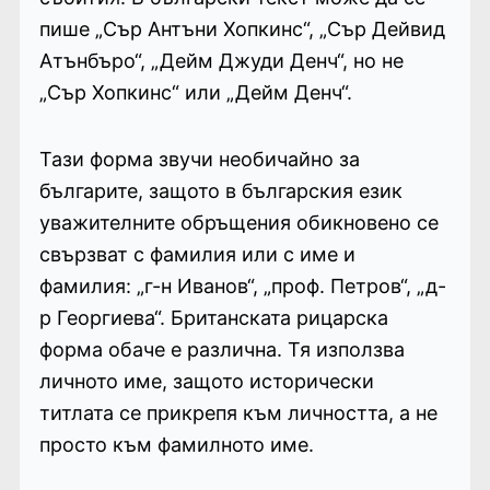
пише „Сър Антъни Хопкинс“, „Сър Дейвид
Атънбъро“, „Дейм Джуди Денч“, но не
„Сър Хопкинс“ или „Дейм Денч“.
Тази форма звучи необичайно за
българите, защото в българския език
уважителните обръщения обикновено се
свързват с фамилия или с име и
фамилия: „г-н Иванов“, „проф. Петров“, „д-
р Георгиева“. Британската рицарска
форма обаче е различна. Тя използва
личното име, защото исторически
титлата се прикрепя към личността, а не
просто към фамилното име.