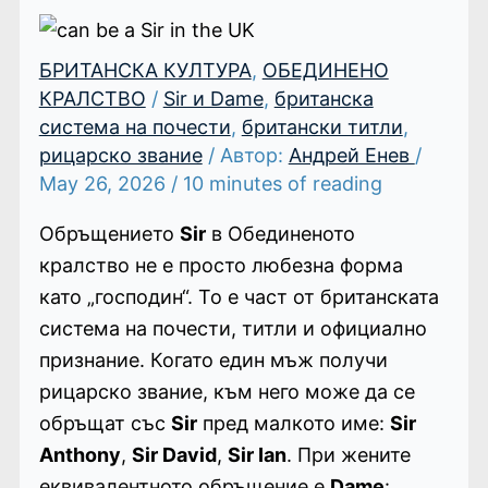
БРИТАНСКА КУЛТУРА
,
ОБЕДИНЕНО
КРАЛСТВО
/
Sir и Dame
,
британска
система на почести
,
британски титли
,
рицарско звание
/ Автор:
Андрей Енев
/
May 26, 2026
/
10 minutes of reading
Обръщението
Sir
в Обединеното
кралство не е просто любезна форма
като „господин“. То е част от британската
система на почести, титли и официално
признание. Когато един мъж получи
рицарско звание, към него може да се
обръщат със
Sir
пред малкото име:
Sir
Anthony
,
Sir David
,
Sir Ian
. При жените
еквивалентното обръщение е
Dame
: