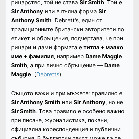
рицарство, той не става
Sir Smith
. Той е
Sir Anthony
или в пълна форма
Sir
Anthony Smith
. Debrett’s, един от
традиционните британски авторитети по
етикет и обръщения, подчертава, че при
рицари и дами формата е
титла + малко
име + фамилия
, например
Dame Maggie
Smith
, а при лично обръщение —
Dame
Maggie
. (
Debretts
)
Същото важи и при мъжете: правилно е
Sir Anthony Smith
или
Sir Anthony
, но не
Sir Smith
. Това правило е особено важно
при писане, журналистика, покани,
официална кореспонденция и публични
събития. В български текст може да се