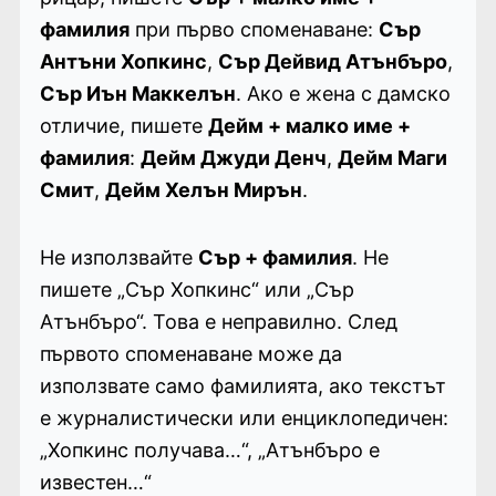
фамилия
при първо споменаване:
Сър
Антъни Хопкинс
,
Сър Дейвид Атънбъро
,
Сър Иън Маккелън
. Ако е жена с дамско
отличие, пишете
Дейм + малко име +
фамилия
:
Дейм Джуди Денч
,
Дейм Маги
Смит
,
Дейм Хелън Мирън
.
Не използвайте
Сър + фамилия
. Не
пишете „Сър Хопкинс“ или „Сър
Атънбъро“. Това е неправилно. След
първото споменаване може да
използвате само фамилията, ако текстът
е журналистически или енциклопедичен:
„Хопкинс получава…“, „Атънбъро е
известен…“