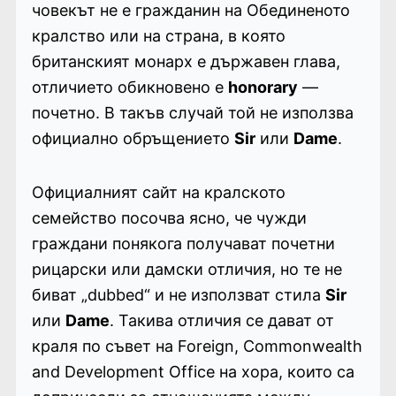
човекът не е гражданин на Обединеното
кралство или на страна, в която
британският монарх е държавен глава,
отличието обикновено е
honorary
—
почетно. В такъв случай той не използва
официално обръщението
Sir
или
Dame
.
Официалният сайт на кралското
семейство посочва ясно, че чужди
граждани понякога получават почетни
рицарски или дамски отличия, но те не
биват „dubbed“ и не използват стила
Sir
или
Dame
. Такива отличия се дават от
краля по съвет на Foreign, Commonwealth
and Development Office на хора, които са