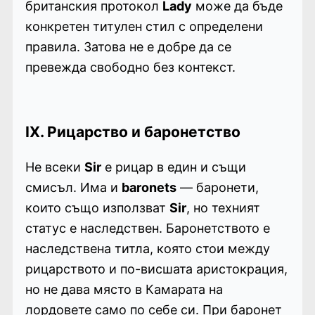
британския протокол
Lady
може да бъде
конкретен титулен стил с определени
правила. Затова не е добре да се
превежда свободно без контекст.
IX. Рицарство и баронетство
Не всеки
Sir
е рицар в един и същи
смисъл. Има и
baronets
— баронети,
които също използват
Sir
, но техният
статус е наследствен. Баронетството е
наследствена титла, която стои между
рицарството и по-висшата аристокрация,
но не дава място в Камарата на
лордовете само по себе си. При баронет