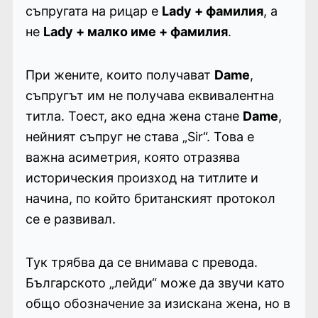
съпругата на рицар е
Lady + фамилия
, а
не
Lady + малко име + фамилия
.
При жените, които получават
Dame
,
съпругът им не получава еквивалентна
титла. Тоест, ако една жена стане
Dame
,
нейният съпруг не става „Sir“. Това е
важна асиметрия, която отразява
историческия произход на титлите и
начина, по който британският протокол
се е развивал.
Тук трябва да се внимава с превода.
Българското „лейди“ може да звучи като
общо обозначение за изискана жена, но в