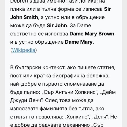
Debrett’s дава именно тази логика: на
плика или в пълна форма се изписва
Sir
John Smith
, а устно или в обръщение
може да бъде
Sir John
. За Dame
съответно се използва
Dame Mary Brown
и в устно обръщение
Dame Mary
.
(
Wikipedia
)
В български контекст, ако пишете статия,
пост или кратка биографична бележка,
най-добре е първото споменаване да
бъде пълно: „Сър Антъни Хопкинс“, „Дейм
Джуди Денч“. След това може да
използвате фамилията без титла, ако
стилът го позволява: „Хопкинс“, „Денч“. Не
е добре да редувате механично „Сър