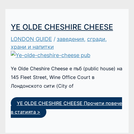
YE OLDE CHESHIRE CHEESE
LONDON GUIDE
/
заведения
,
сгради
,
храни и напитки
Ye Olde Cheshire Cheese е пъб (public house) на
145 Fleet Street, Wine Office Court в
Лондонското сити (City of
YE OLDE CHESHIRE CHEESE
Прочети повече
в статията >