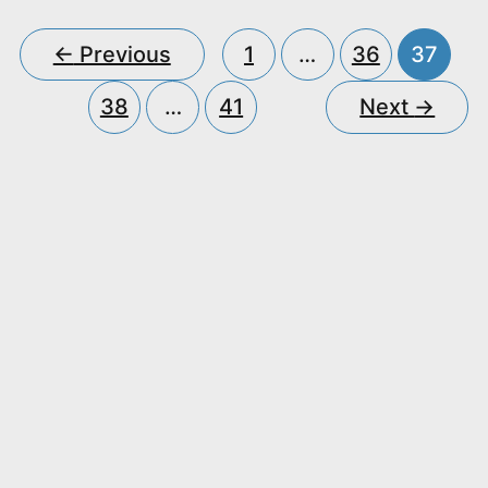
←
Previous
1
…
36
37
38
…
41
Next
→