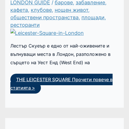
LONDON GUIDE
/
барове
,
забавление
,
кафета
,
клубове
,
нощен живот
,
обществени пространства
,
площади
,
ресторанти
Лестър Скуеър е едно от най-оживените и
вълнуващи места в Лондон, разположено в
сърцето на Уест Енд (West End) на
THE LEICESTER SQUARE
Прочети повече в
статията >