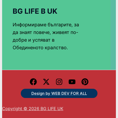
BG LIFE В UK
Информираме българите, за
да знаят повече, живеят по-
добре и успяват в
Обединеното кралство.
Design by WEB DEV FOR ALL
Copyright © 2026 BG LIFE UK