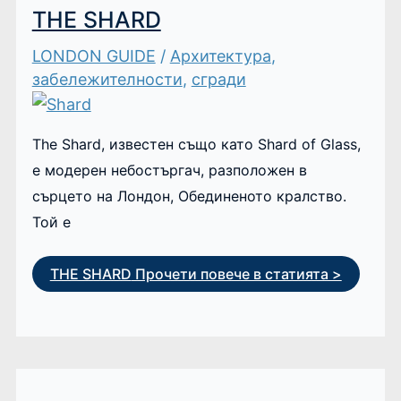
THE SHARD
LONDON GUIDE
/
Архитектура
,
забележителности
,
сгради
The Shard, известен също като Shard of Glass,
е модерен небостъргач, разположен в
сърцето на Лондон, Обединеното кралство.
Той е
THE SHARD
Прочети повече в статията >