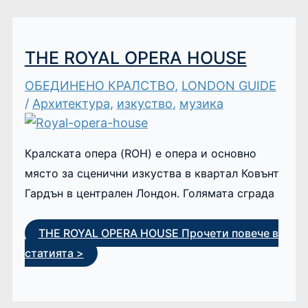
THE ROYAL OPERA HOUSE
ОБЕДИНЕНО КРАЛСТВО
,
LONDON GUIDE
/
Архитектура
,
изкуство
,
музика
Кралската опера (ROH) е опера и основно
място за сценични изкуства в квартал Ковънт
Гардън в централен Лондон. Голямата сграда
THE ROYAL OPERA HOUSE
Прочети повече в
статията >