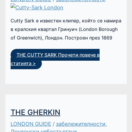
Cutty Sark е известен клипер, който се намира
в кралския квартал Гринуич (London Borough
of Greenwich), Лондон. Построен през 1869
THE CUTTY SARK
Прочети повече в
статията >
THE GHERKIN
LONDON GUIDE
/
забележителности
,
Лондонски небостъргачи