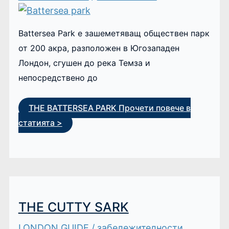
Battersea Park е зашеметяващ обществен парк
от 200 акра, разположен в Югозападен
Лондон, сгушен до река Темза и
непосредственo до
THE BATTERSEA PARK
Прочети повече в
статията >
THE CUTTY SARK
LONDON GUIDE
/
забележителности