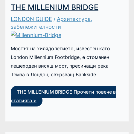
THE MILLENIUM BRIDGE
LONDON GUIDE
/
Архитектура
,
забележителности
Мостът на хилядолетието, известен като
London Millennium Footbridge, е стоманен
пешеходен висящ мост, пресичащи река
Темза в Лондон, свързващ Bankside
THE MILLENIUM BRIDGE
Прочети повече в
статията >