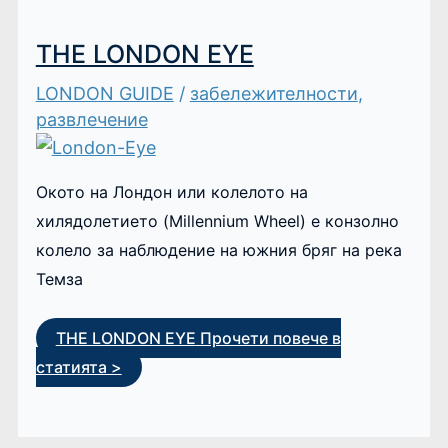
THE LONDON EYE
LONDON GUIDE
/
забележителности
,
развлечение
Окото на Лондон или колелото на
хилядолетието (Millennium Wheel) е конзолно
колело за наблюдение на южния бряг на река
Темза
THE LONDON EYE
Прочети повече в
статията >