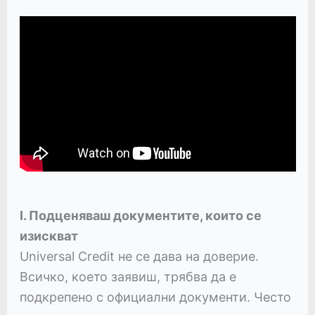
I. Подценяваш документите, които се
изискват
Universal Credit не се дава на доверие.
Всичко, което заявиш, трябва да е
подкрепено с официални документи. Често