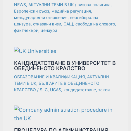
NEWS
,
АКТУАЛНИ ТЕМИ В UK
/
визова политика
,
Европейски съюз
,
медийна регулация
,
международни отношения
,
неолиберална
цензура
,
отказани визи
,
САЩ
,
свобода на словото
,
фактчекъри
,
цензура
КАНДИДАТСТВАНЕ В УНИВЕРСИТЕТ В
ОБЕДИНЕНОТО КРАЛСТВО
ОБРАЗОВАНИЕ И КВАЛИФИКАЦИЯ
,
АКТУАЛНИ
ТЕМИ В UK
,
БЪЛГАРИТЕ В ОБЕДИНЕНОТО
КРАЛСТВО
/
SLC
,
UCAS
,
кандидатстване
,
такси
ПРОЦЕДУРА ПО АДМИНИСТРАЦИЯ