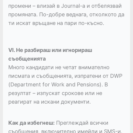
промени – влизай в Journal-а и отбелязвай
промяната. По-добре веднага, отколкото да
ти искат връщане на пари по-късно.
VI. Не разбираш или игнорираш
съобщенията
Много кандидати не четат внимателно
писмата и съобщенията, изпратени от DWP
(Department for Work and Pensions). В
резултат – изпускат срокове или не
реагират на искани документи.
Как да избегнеш:
Преглеждай всички
съобщения, включително имейли и SMS-и.