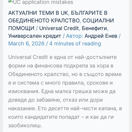
АКТУАЛНИ ТЕМИ В UK
,
БЪЛГАРИТЕ В
ОБЕДИНЕНОТО КРАЛСТВО
,
СОЦИАЛНИ
ПОМОЩИ
/
Universal Credit
,
Бенефити
,
Универсален кредит
/ Автор:
Андрей Енев
/
March 6, 2026
/
4 minutes of reading
Universal Credit е една от най-достъпните
форми на финансова подкрепа за хора в
Обединеното кралство, но в същото време
е и система с много правила, срокове и
изисквания. Една малка грешка може да
доведе до забавяне, отказ или дори
наказание. Ето десетте най-чести капана, в
които кандидатите попадат – и как да ги
заобиколиш.