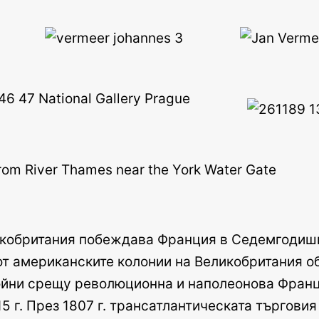
ликобритания побеждава Франция в Седемгодишн
т американските колонии на Великобритания об
ойни срещу революционна и наполеонова Франци
5 г. През 1807 г. трансатлантическата търговия