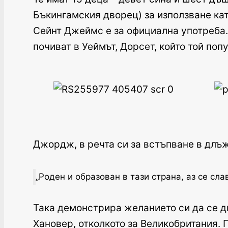
Бъкингамския дворец) за използване ка
Сейнт Джеймс е за официална употреба.
почиват в Уеймът, Дорсет, който той поп
Джордж, в речта си за встъпване в длъ
„Роден и образован в тази страна, аз се сл
Така демонстрира желанието си да се д
Хановер, отколкото за Великобритания.