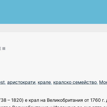
III
est
,
аристократи
,
крале
,
кралско семейство
,
Мо
8 – 1820) е крал на Великобритания от 1760 г. 