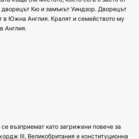
 дворецът Кю и замъкът Уиндзор. Дворецът
т в Южна Англия. Кралят и семейството му
в Англия.
 се възприемат като загрижени повече за
ордж III, Великобритания е конституционна