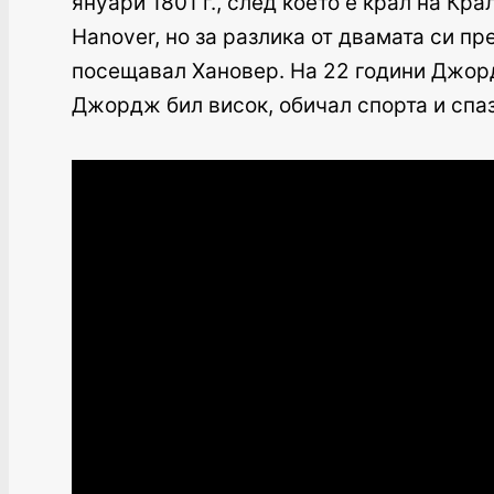
януари 1801 г., след което е крал на Кр
Hanover, но за разлика от двамата си пр
посещавал Хановер. На 22 години Джорд
Джордж бил висок, обичал спорта и спаз