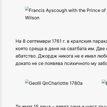
На 8 септември 1761 г. в кралския пар
която среща в деня на сватбата им. Две
абатство. Джордж никога не е имал любо
докато не се появява психичното му заб
Те имат 15 деца – девет сина и шест дъщ