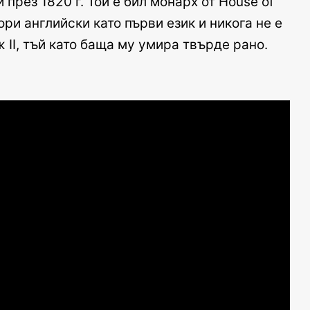
през 1820 г. Той е бил монарх от House of
и английски като първи език ​​и никога не е
II, тъй като баща му умира твърде рано.