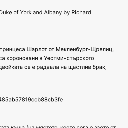
за принцеса Шарлот от Мекленбург-Щрелиц,
 са короновани в Уестминстърското
двойката се е радвала на щастлив брак,
та къща (на мястото, което сега е заето от