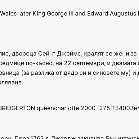
аклис, двореца Сейнт Джеймс, кралят се жени 
 седмици по-късно, на 22 септември, и двамата
вница (за разлика от дядо си и синовете му) и 
оляване.
ери. През 1762 г. Джордж закупува Бъкингамска