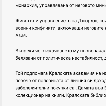
монархия, управлявана от неговото мин
Животът и управлението на Джордж, коит
военни конфликти, включващи неговите к
Азия.
Въпреки че възкачването му първоначалн
белязани от политическа нестабилност, 
Той подпомага Кралската академия на и
повече от половината от личния си дохо
забележителни покупки са „Дамата във В
колекционер на книги. Кралската библио