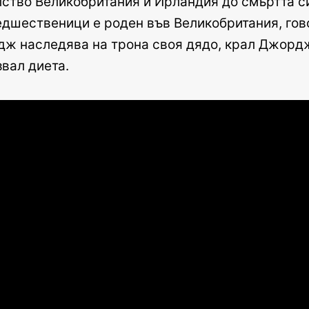
алство Великобритания и Ирландия до смъртта си 
едшественици е роден във Великобритания, говор
ж наследява на трона своя дядо, крал Джордж 
вал диета.