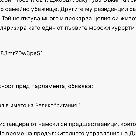
то семейно убежище. Другите му резиденции са
 Той не пътува много и прекарва целия си живо
уляризира като един от първите морски курорти 
жност пред парламента, обявява:
авя в името на Великобритания.“
истанцира от немски си предшественици, които
 По време на продължителното управление на Дж