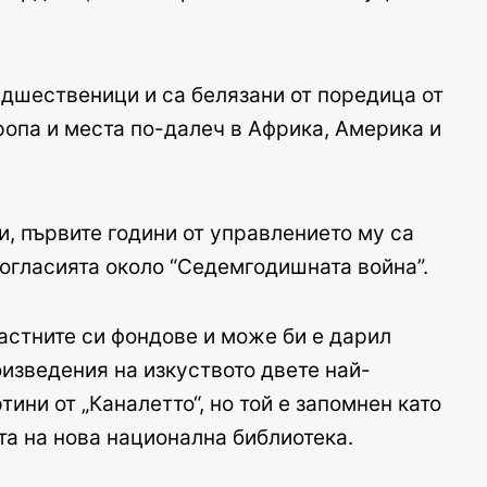
едшественици и са белязани от поредица от
ропа и места по-далеч в Африка, Америка и
и, първите години от управлението му са
ногласията около “Седемгодишната война”.
астните си фондове и може би е дарил
оизведения на изкуството двете най-
ни от „Каналетто“, но той е запомнен като
та на нова национална библиотека.