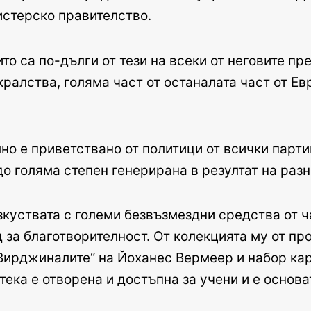
истерско правителство.
о са по-дълги от тези на всеки от неговите пр
ралства, голяма част от останалата част от Ев
о е приветствано от политици от всички парти
до голяма степен генерирана в резултат на раз
зкуствата с големи безвъзмездни средства от ч
д за благотворителност. От колекцията му от пр
ирджиналите“ на Йоханес Вермеер и набор карти
тека е отворена и достъпна за учени и е основа