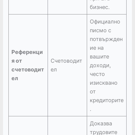
бизнес.
Официално
писмо с
потвържден
ие на
Референци
вашите
я от
Счетоводит
доходи,
счетоводит
ел
често
ел
изисквано
от
кредиторите
.
Доказва
трудовите