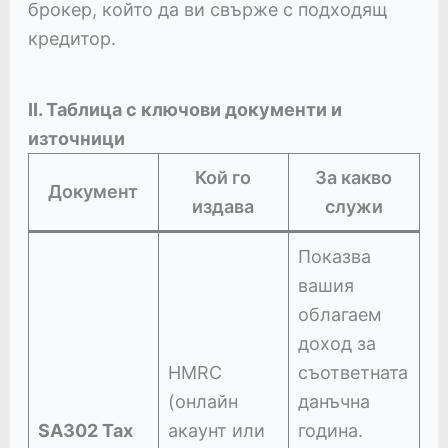
брокер, който да ви свърже с подходящ
кредитор.
II. Таблица с ключови документи и
източници
Кой го
За какво
Документ
издава
служи
Показва
вашия
облагаем
доход за
HMRC
съответната
(онлайн
данъчна
SA302 Tax
акаунт или
година.