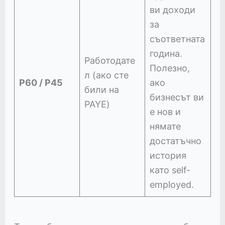
ви доходи
за
съответната
година.
Работодате
Полезно,
л (ако сте
P60 / P45
ако
били на
бизнесът ви
PAYE)
е нов и
нямате
достатъчно
история
като self-
employed.