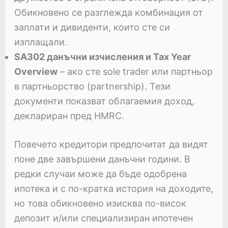
Обикновено се разглежда комбинация от
заплати и дивиденти, които сте си
изплащали.
SA302 данъчни изчисления и Tax Year
Overview
– ако сте sole trader или партньор
в партньорство (partnership). Тези
документи показват облагаемия доход,
деклариран пред HMRC.
Повечето кредитори предпочитат да видят
поне две завършени данъчни години. В
редки случаи може да бъде одобрена
ипотека и с по-кратка история на доходите,
но това обикновено изисква по-висок
депозит и/или специализиран ипотечен