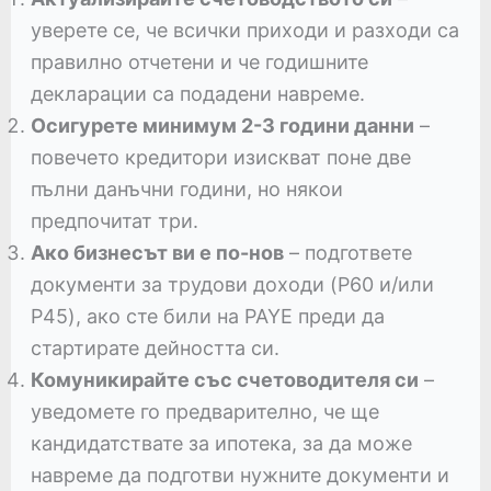
уверете се, че всички приходи и разходи са
правилно отчетени и че годишните
декларации са подадени навреме.
Осигурете минимум 2-3 години данни
–
повечето кредитори изискват поне две
пълни данъчни години, но някои
предпочитат три.
Ако бизнесът ви е по-нов
– подгответе
документи за трудови доходи (P60 и/или
P45), ако сте били на PAYE преди да
стартирате дейността си.
Комуникирайте със счетоводителя си
–
уведомете го предварително, че ще
кандидатствате за ипотека, за да може
навреме да подготви нужните документи и