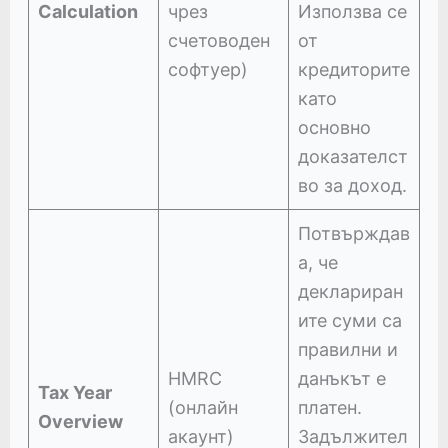
Calculation
чрез
Използва се
счетоводен
от
софтуер)
кредиторите
като
основно
доказателст
во за доход.
Потвърждав
а, че
деклариран
ите суми са
правилни и
HMRC
данъкът е
Tax Year
(онлайн
платен.
Overview
акаунт)
Задължител