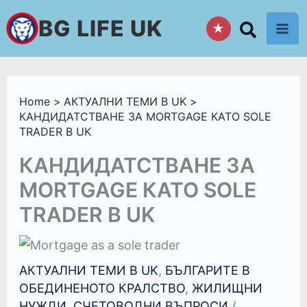
Skip
BG LIFE UK
★
to
content
Home
АКТУАЛНИ ТЕМИ В UK
КАНДИДАТСТВАНЕ ЗА MORTGAGE КАТО SOLE
TRADER В UK
КАНДИДАТСТВАНЕ ЗА
MORTGAGE КАТО SOLE
TRADER В UK
АКТУАЛНИ ТЕМИ В UK
,
БЪЛГАРИТЕ В
ОБЕДИНЕНОТО КРАЛСТВО
,
ЖИЛИЩНИ
НУЖДИ
,
СЧЕТОВОДНИ ВЪПРОСИ
/