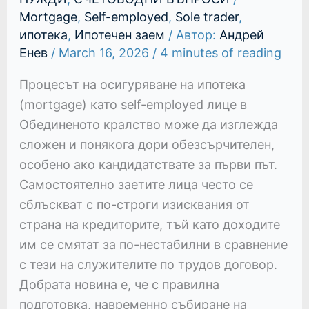
Mortgage
,
Self-employed
,
Sole trader
,
ипотека
,
Ипотечен заем
/ Автор:
Андрей
Енев
/
March 16, 2026
/
4 minutes of reading
Процесът на осигуряване на ипотека
(mortgage) като self-employed лице в
Обединеното кралство може да изглежда
сложен и понякога дори обезсърчителен,
особено ако кандидатствате за първи път.
Самостоятелно заетите лица често се
сблъскват с по-строги изисквания от
страна на кредиторите, тъй като доходите
им се смятат за по-нестабилни в сравнение
с тези на служителите по трудов договор.
Добрата новина е, че с правилна
подготовка, навременно събиране на