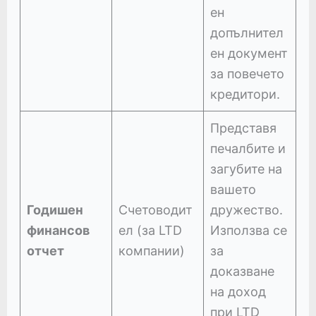
ен
допълнител
ен документ
за повечето
кредитори.
Представя
печалбите и
загубите на
вашето
Годишен
Счетоводит
дружество.
финансов
ел (за LTD
Използва се
отчет
компании)
за
доказване
на доход
при LTD