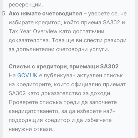
референции.
Ако нямате счетоводител
– уверете се, че
избирате кредитор, който приема SA302 и
Tax Year Overview като достатъчни
доказателства. Това ще ви спести разходи
за допълнителни счетоводни услуги.
Списък с кредитори, приемащи SA302
На
GOV.UK
е публикуван актуален списък
на кредиторите, които официално приемат
SA302 като доказателство за доходи.
Проверете списъка преди да започнете
кандидатстването, за да изберете най-
подходящия кредитор и да избегнете
ненужни откази.