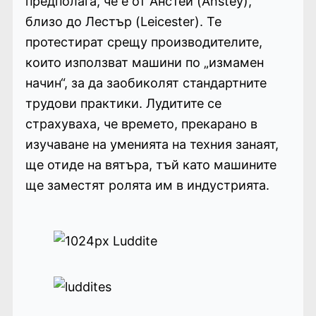
предполага, че е от Анстей (Anstey),
близо до Лестър (Leicester). Те
протестират срещу производителите,
които използват машини по „измамен
начин“, за да заобиколят стандартните
трудови практики. Лудитите се
страхуваха, че времето, прекарано в
изучаване на уменията на техния занаят,
ще отиде на вятъра, тъй като машините
ще заместят ролята им в индустрията.