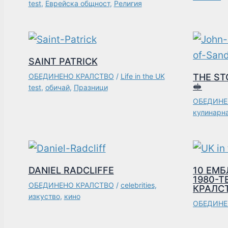
test
,
Еврейска общност
,
Религия
SAINT PATRICK
ОБЕДИНЕНО КРАЛСТВО
/
Life in the UK
THE ST
🥪
test
,
обичай
,
Празници
ОБЕДИНЕ
кулинарн
DANIEL RADCLIFFE
10 ЕМ
1980-Т
ОБЕДИНЕНО КРАЛСТВО
/
celebrities
,
КРАЛС
изкуство
,
кино
ОБЕДИНЕ