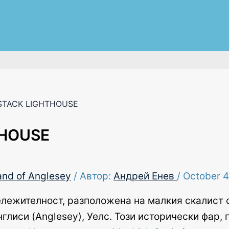
STACK LIGHTHOUSE
THOUSE
and of Anglesey
/ Автор:
Андрей Енев
/
October 
лежителност, разположена на малкия скалист ост
лиси (Anglesey), Уелс. Този исторически фар, п