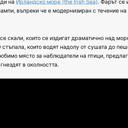
оди на
Ирландско море (the Irish Sea)
. Фарът се 
лампи, въпреки че е модернизиран с течение на
е скали, които се издигат драматично над море
 стъпала, които водят надолу от сушата до пе
са любимо място за наблюдатели на птици, предл
 гнездят в околността.