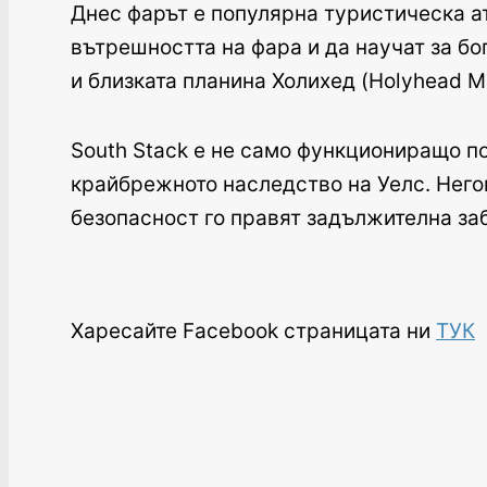
Днес фарът е популярна туристическа а
вътрешността на фара и да научат за б
и близката планина Холихед (Holyhead Mo
South Stack е не само функциониращо п
крайбрежното наследство на Уелс. Негов
безопасност го правят задължителна заб
Харесайте Facebook страницата ни
ТУК