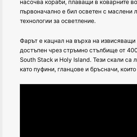
насочва кораби, плаващи в коварните в
първоначално е бил осветен с маслени 
технологии за осветление.
Фарът е кацнал на върха на извисяващи с
достъпен чрез стръмно стълбище от 400
South Stack и Holy Island. Тези скали 
като пуфини, гланцове и бръсначи, които