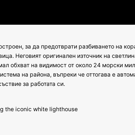
остроен, за да предотврати разбиването на кора
вица. Неговият оригинален източник на светлин
мал обхват на видимост от около 24 морски ми
стема на района, въпреки че оттогава е автомат
ъствие за работата си.