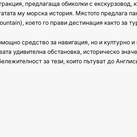
тракция, предлагаща обиколки с екскурзовод, к
огатата му морска история. Мястото предлага 
untain), което го прави дестинация както за тур
омощно средство за навигация, но и културно и
ата удивителна обстановка, историческо значе
ележителност за тези, които пътуват до Англис