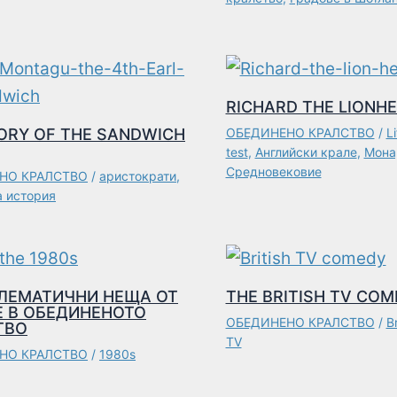
RICHARD THE LIONH
ORY OF THE SANDWICH
ОБЕДИНЕНО КРАЛСТВО
/
Li
test
,
Английски крале
,
Мона
Средновековие
НО КРАЛСТВО
/
аристократи
,
а история
БЛЕМАТИЧНИ НЕЩА ОТ
THE BRITISH TV COM
Е В ОБЕДИНЕНОТО
ОБЕДИНЕНО КРАЛСТВО
/
B
ТВО
TV
НО КРАЛСТВО
/
1980s