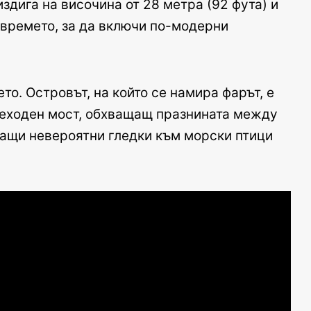
издига на височина от 28 метра (92 фута) и
 времето, за да включи по-модерни
то. Островът, на който се намира фарът, е
шеходен мост, обхващащ празнината между
агащи невероятни гледки към морски птици