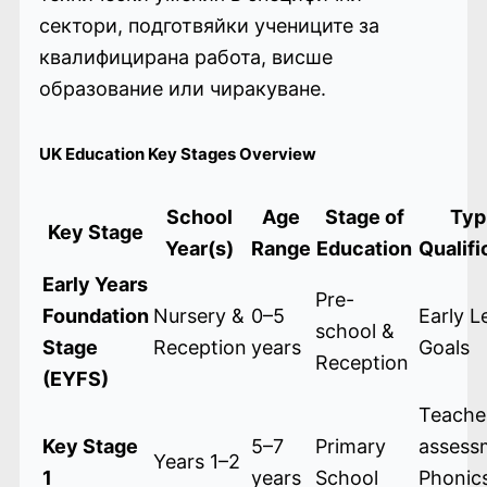
сектори, подготвяйки учениците за
квалифицирана работа, висше
образование или чиракуване.
UK Education Key Stages Overview
School
Age
Stage of
Typ
Key Stage
Year(s)
Range
Education
Qualifi
Early Years
Pre-
Foundation
Nursery &
0–5
Early L
school &
Stage
Reception
years
Goals
Reception
(EYFS)
Teache
Key Stage
5–7
Primary
assess
Years 1–2
1
years
School
Phonic