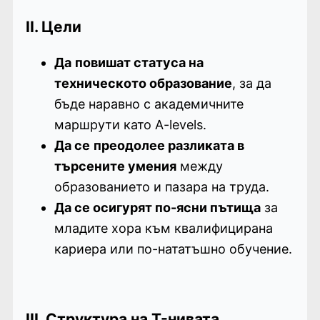
II. Цели
Да
повишат статуса на
техническото образование
, за да
бъде наравно с академичните
маршрути като A-levels.
Да се
преодолее разликата в
търсените умения
между
образованието и пазара на труда.
Да се осигурят по-ясни пътища
за
младите хора към квалифицирана
кариера или по-нататъшно обучение.
III. Структура на T-нивата