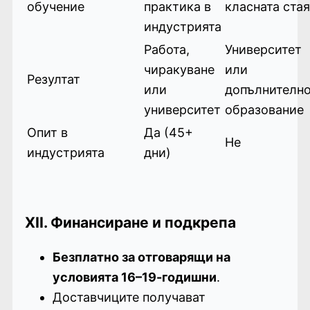
обучение
практика в
класната стая
индустрията
Работа,
Университет
чиракуване
или
Резултат
или
допълнителн
университет
образование
Опит в
Да (45+
Не
индустрията
дни)
XII. Финансиране и подкрепа
Безплатно за отговарящи на
условията 16–19-годишни
.
Доставчиците получават