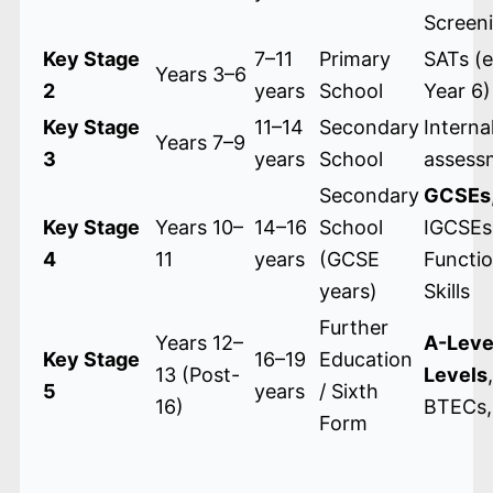
Screen
Key Stage
7–11
Primary
SATs (e
Years 3–6
2
years
School
Year 6)
Key Stage
11–14
Secondary
Interna
Years 7–9
3
years
School
assess
Secondary
GCSEs
Key Stage
Years 10–
14–16
School
IGCSEs
4
11
years
(GCSE
Functio
years)
Skills
Further
Years 12–
A-Leve
Key Stage
16–19
Education
13 (Post-
Levels
,
5
years
/ Sixth
16)
BTECs, 
Form