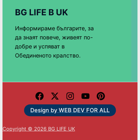
BG LIFE В UK
Информираме българите, за
да знаят повече, живеят по-
добре и успяват в
Обединеното кралство.
Design by WEB DEV FOR ALL
Copyright © 2026 BG LIFE UK