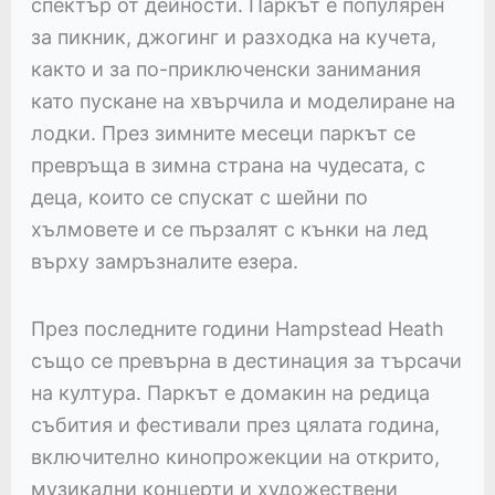
спектър от дейности. Паркът е популярен
за пикник, джогинг и разходка на кучета,
както и за по-приключенски занимания
като пускане на хвърчила и моделиране на
лодки. През зимните месеци паркът се
превръща в зимна страна на чудесата, с
деца, които се спускат с шейни по
хълмовете и се пързалят с кънки на лед
върху замръзналите езера.
През последните години Hampstead Heath
също се превърна в дестинация за търсачи
на култура. Паркът е домакин на редица
събития и фестивали през цялата година,
включително кинопрожекции на открито,
музикални концерти и художествени