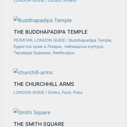
LONDON GUIDE
/
London Streets
THE BUDDHAPADIPA TEMPLE
РЕЛИГИЯ
,
LONDON GUIDE
/
Buddhapadipa Temple
,
будистки храм в Лондон
,
тайландска култура
,
Теравада будизъм
,
Уимбълдън
THE CHURCHHILL ARMS
LONDON GUIDE
/
Drinks
,
Food
,
Pubs
THE SMITH SQUARE