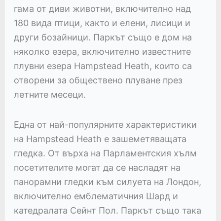
гама от диви животни, включително над
180 вида птици, както и елени, лисици и
други бозайници. Паркът също е дом на
няколко езера, включително известните
плувни езера Hampstead Heath, които са
отворени за обществено плуване през
летните месеци.
Една от най-популярните характеристики
на Hampstead Heath е зашеметяващата
гледка. От върха на Парламентския хълм
посетителите могат да се насладят на
панорамни гледки към силуета на Лондон,
включително емблематичния Шард и
катедралата Сейнт Пол. Паркът също така