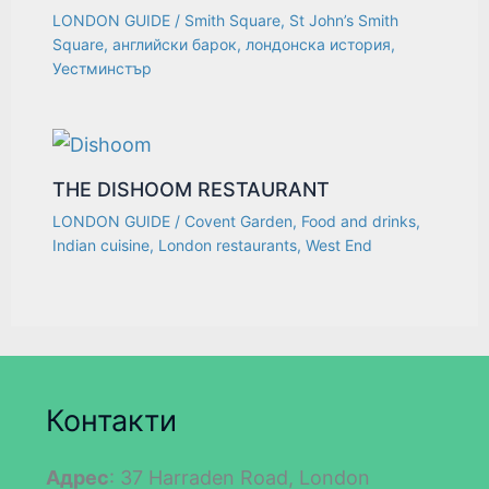
LONDON GUIDE
/
Smith Square
,
St John’s Smith
Square
,
английски барок
,
лондонска история
,
Уестминстър
THE DISHOOM RESTAURANT
LONDON GUIDE
/
Covent Garden
,
Food and drinks
,
Indian cuisine
,
London restaurants
,
West End
Контакти
Адрес
: 37 Harraden Road, London