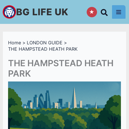
Skip
BG LIFE UK
★
to
content
Home
LONDON GUIDE
THE HAMPSTEAD HEATH PARK
THE HAMPSTEAD HEATH
PARK