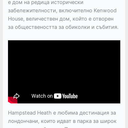
е дом на редица исторически
забележителности, включително Kenwood
House, величествен дом, който е отворен
за обществеността за обиколки и събития.
Hampstead Heath е любима дестинация за
лондончани, които идват в парка за широк