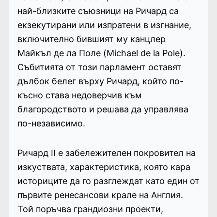
най-близките съюзници на Ричард са
екзекутирани или изпратени в изгнание,
включително бившият му канцлер
Майкъл де ла Поле (Michael de la Pole).
Събитията от този парламент оставят
дълбок белег върху Ричард, който по-
късно става недоверчив към
благородството и решава да управлява
по-независимо.
Ричард II е забележителен покровител на
изкуствата, характеристика, която кара
историците да го разглеждат като един от
първите ренесансови крале на Англия.
Той поръчва грандиозни проекти,