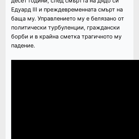
десет години, след смъртта на дядо си
Едуард III и преждевременната смърт на
баща му. Управлението му е белязано от
политически турбуленции, граждански
борби и в крайна сметка трагичното му
падение.