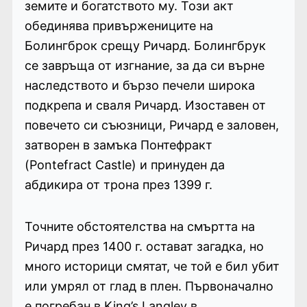
земите и богатството му. Този акт
обединява привържениците на
Болингброк срещу Ричард. Болингбрук
се завръща от изгнание, за да си върне
наследството и бързо печели широка
подкрепа и сваля Ричард. Изоставен от
повечето си съюзници, Ричард е заловен,
затворен в замъка Понтефракт
(Pontefract Castle) и принуден да
абдикира от трона през 1399 г.
Точните обстоятелства на смъртта на
Ричард през 1400 г. остават загадка, но
много историци смятат, че той е бил убит
или умрял от глад в плен. Първоначално
е погребан в King’s Langley в