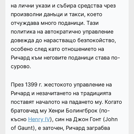
на лични укази и събира средства чрез
произволни данъци и такси, което
отчуждава много поданици. Тази
политика на автократично управление
довежда до нарастващо безпокойство,
особено след като отношението на
Ричард към неговите поданици става по-
сурово.
През 1399 г. жестокото управление на
Ричард и незачитането на традицията
поставят началото на падането му. Когато
братовчед му Хенри Болингброк (по-
късно
Henry IV
), син на Джон Гонт (John
of Gaunt), е заточен, Ричард заграбва