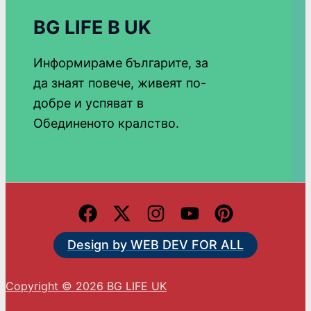
BG LIFE В UK
Информираме българите, за
да знаят повече, живеят по-
добре и успяват в
Обединеното кралство.
Design by WEB DEV FOR ALL
Copyright © 2026 BG LIFE UK