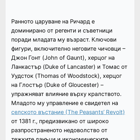
Ранното царуване на Ричард е
доминирано от регенти и съветници
поради младата му възраст. Ключови
фигури, включително неговите чичовци –
Джон Гонт (John of Gaunt), херцог на
Ланкастър (Duke of Lancaster) и Томас от
Уудсток (Thomas of Woodstock), херцог
на Глостър (Duke of Gloucester) –
упражняват влияние върху кралството.
Младото му управление е свидетел на
селското въстание (Тhe Peasants’ Revolt)
от 1381 г., предизвикано от широко
разпространеното недоволство от
тежките данъци и икономическите