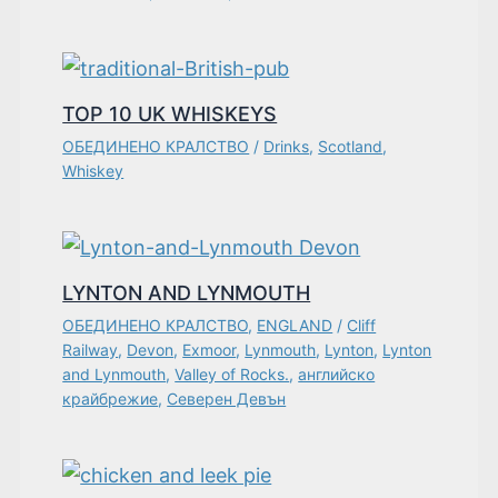
TOP 10 UK WHISKEYS
ОБЕДИНЕНО КРАЛСТВО
/
Drinks
,
Scotland
,
Whiskey
LYNTON AND LYNMOUTH
ОБЕДИНЕНО КРАЛСТВО
,
ENGLAND
/
Cliff
Railway
,
Devon
,
Exmoor
,
Lynmouth
,
Lynton
,
Lynton
and Lynmouth
,
Valley of Rocks.
,
английско
крайбрежие
,
Северен Девън