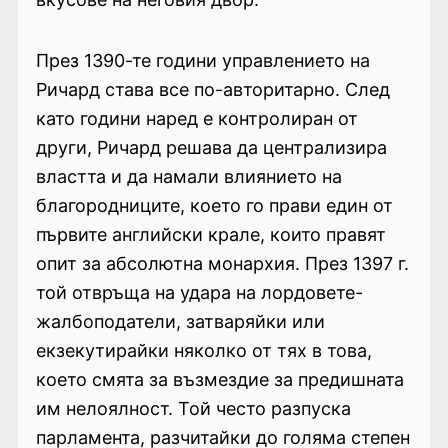
През 1390-те години управлението на
Ричард става все по-авторитарно. След
като години наред е контролиран от
други, Ричард решава да централизира
властта и да намали влиянието на
благородниците, което го прави един от
първите английски крале, които правят
опит за абсолютна монархия. През 1397 г.
той отвръща на удара на лордовете-
жалбоподатели, затваряйки или
екзекутирайки няколко от тях в това,
което смята за възмездие за предишната
им нелоялност. Той често разпуска
парламента, разчитайки до голяма степен