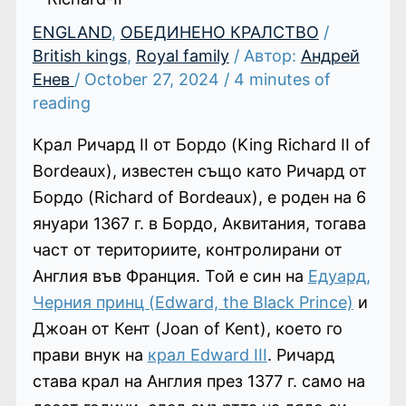
ENGLAND
,
ОБЕДИНЕНО КРАЛСТВО
/
British kings
,
Royal family
/ Автор:
Андрей
Енев
/
October 27, 2024
/
4 minutes of
reading
Крал Ричард II от Бордо (King Richard II of
Bordeaux), известен също като Ричард от
Бордо (Richard of Bordeaux), е роден на 6
януари 1367 г. в Бордо, Аквитания, тогава
част от териториите, контролирани от
Англия във Франция. Той е син на
Едуард,
Черния принц (Edward, the Black Prince)
и
Джоан от Кент (Joan of Kent), което го
прави внук на
крал Edward III
. Ричард
става крал на Англия през 1377 г. само на