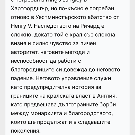
Хартфордшър, но по-късно е погребан
отново в Уестминстърското абатство от
Henry V. Наследството на Ричард е
сложно: докато той е крал със сложна
визия и силно чувство за личен
авторитет, неговите методи и
неспособност да работи с
благородниците си довежда до неговото
падение. Неговото управление служи
като предупредителна история за
границите на кралската власт в Англия,
като предвещава дълготрайните борби
между монархията и благородството,
които ще продължат и в следващите
поколения.