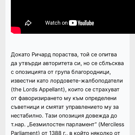
Докато Ричард пораства, той се опитва
да утвърди авторитета си, но се сблъсква
с опозицията от група благородници,
известни като лордовете-жалбоподатели
(the Lords Appellant), които се страхуват
от фаворизирането му към определени
съветници и смятат управлението му за
нестабилно. Тази опозиция довежда до
т.нар. „Безмилостен парламент“ (Merciless
Parliament) от 1388 г., в който няколко от