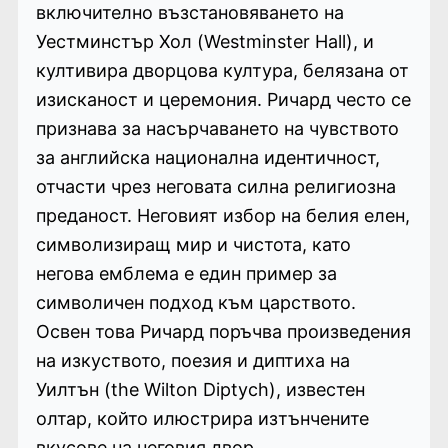
включително възстановяването на
Уестминстър Хол (Westminster Hall), и
култивира дворцова култура, белязана от
изисканост и церемония. Ричард често се
признава за насърчаването на чувството
за английска национална идентичност,
отчасти чрез неговата силна религиозна
преданост. Неговият избор на белия елен,
символизиращ мир и чистота, като
негова емблема е един пример за
символичен подход към царството.
Освен това Ричард поръчва произведения
на изкуството, поезия и диптиха на
Уилтън (the Wilton Diptych), известен
олтар, който илюстрира изтънчените
вкусове на неговия двор.