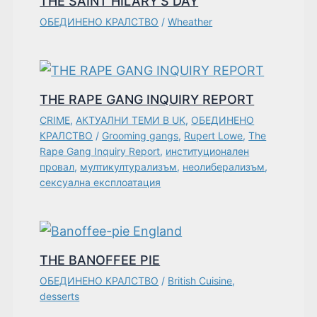
THE SAINT HILARY’S DAY
ОБЕДИНЕНО КРАЛСТВО
/
Wheather
THE RAPE GANG INQUIRY REPORT
CRIME
,
АКТУАЛНИ ТЕМИ В UK
,
ОБЕДИНЕНО
КРАЛСТВО
/
Grooming gangs
,
Rupert Lowe
,
The
Rape Gang Inquiry Report
,
институционален
провал
,
мултикултурализъм
,
неолиберализъм
,
сексуална експлоатация
THE BANOFFEE PIE
ОБЕДИНЕНО КРАЛСТВО
/
British Cuisine
,
desserts