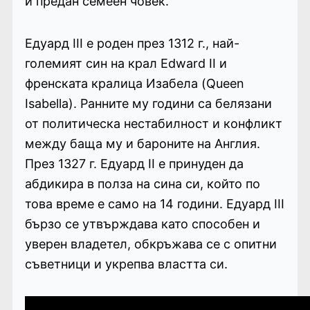
и предан семеен човек.
Едуард III е роден през 1312 г., най-
големият син на крал Edward II и
френската кралица Изабела (Queen
Isabella). Ранните му години са белязани
от политическа нестабилност и конфликт
между баща му и бароните на Англия.
През 1327 г. Едуард II е принуден да
абдикира в полза на сина си, който по
това време е само на 14 години. Едуард III
бързо се утвърждава като способен и
уверен владетел, обкръжава се с опитни
съветници и укрепва властта си.