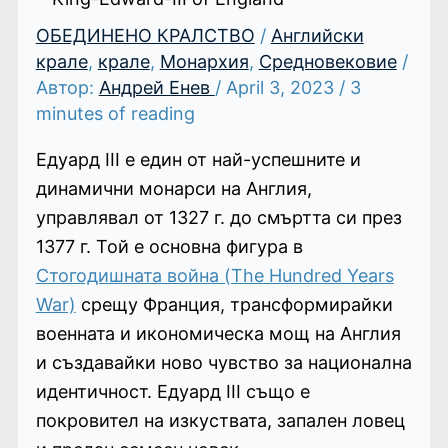
ОБЕДИНЕНО КРАЛСТВО
/
Английски
крале
,
крале
,
Монархия
,
Средновековие
/
Автор:
Андрей Енев
/
April 3, 2023
/
3
minutes of reading
Едуард III е един от най-успешните и
динамични монарси на Англия,
управлявал от 1327 г. до смъртта си през
1377 г. Той е основна фигура в
Стогодишната война (The Hundred Years
War)
срещу Франция, трансформирайки
военната и икономическа мощ на Англия
и създавайки ново чувство за национална
идентичност. Едуард III също е
покровител на изкуствата, запален ловец