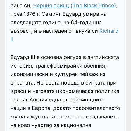
сина си,
Черния принц (The Black Prince)
,
през 1376 г. Самият Едуард умира на
следващата година, на 64-годишна
възраст, и е наследен от внука си
Richard
II
.
Едуард III е основна фигура в английската
история, трансформирайки военния,
икономически и културен пейзаж на
страната. Неговата победа в битката при
Креси и неговата икономическа политика
прaвят Англия една от най-мощните
нации в Европа, докато покровителството
му на изкуствата спомага за създаването
на ново чувство за национална