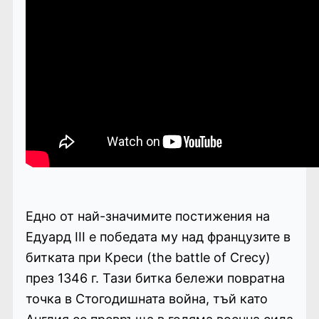
Едно от най-значимите постижения на
Едуард III е победата му над французите в
битката при Креси (the battle of Crecy)
през 1346 г. Тази битка бележи повратна
точка в Стогодишната война, тъй като