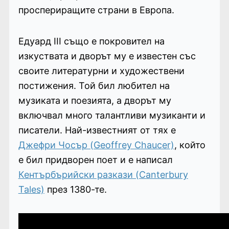
проспериращите страни в Европа.
Едуард III също е покровител на
изкуствата и дворът му е известен със
своите литературни и художествени
постижения. Той бил любител на
музиката и поезията, а дворът му
включвал много талантливи музиканти и
писатели. Най-известният от тях е
Джефри Чосър (Geoffrey Chaucer)
, който
е бил придворен поет и е написал
Кентърбърийски разкази (Canterbury
Tales)
през 1380-те.