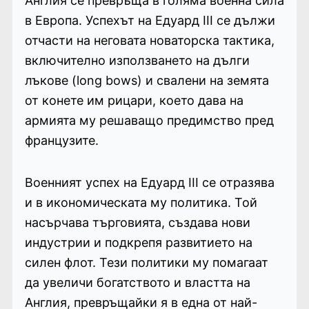
Англия се превръща в голяма военна сила
в Европа. Успехът на Едуард III се дължи
отчасти на неговата новаторска тактика,
включително използването на дълги
лъкове (long bows) и свалени на земята
от конете им рицари, което дава на
армията му решаващо предимство пред
французите.
Военният успех на Едуард III се отразява
и в икономическата му политика. Той
насърчава търговията, създава нови
индустрии и подкрепя развитието на
силен флот. Тези политики му помагаат
да увеличи богатството и властта на
Англия, превръщайки я в една от най-