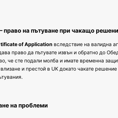
oA) – право на пътуване при чакащо решен
tificate of Application
вследствие на валидна а
 дава право да пътувате извън и обратно до Обе
во, че сте подали молба и имате временна защит
 влизане и престой в UK докато чакате решение
ътувания.
ване на проблеми