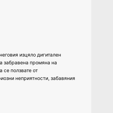
.
 неговия изцяло дигитален
на забравена промяна на
 се ползвате от
риозни неприятности, забавяния