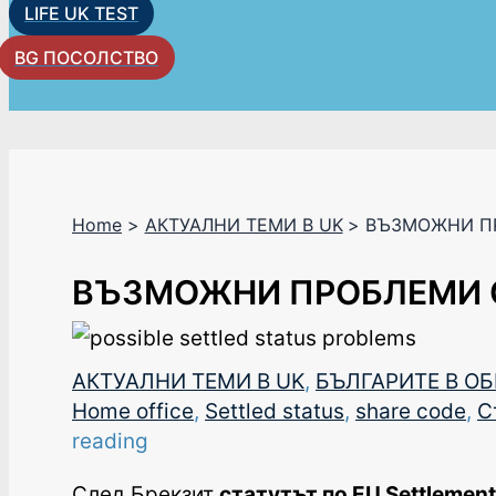
LIFE UK TEST
BG ПОСОЛСТВО
Home
АКТУАЛНИ ТЕМИ В UK
ВЪЗМОЖНИ ПР
ВЪЗМОЖНИ ПРОБЛЕМИ С
АКТУАЛНИ ТЕМИ В UK
,
БЪЛГАРИТЕ В О
Home office
,
Settled status
,
share code
,
С
reading
След Брекзит
статутът по EU Settlemen