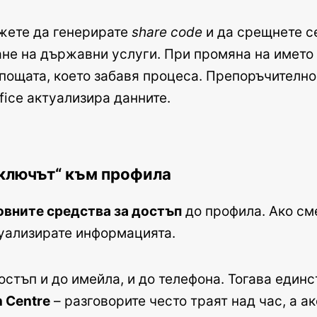
ожете да генерирате
share code
и да срещнете с
ане на държавни услуги. При промяна на името
пощата, което забавя процеса. Препоръчително 
fice актуализира данните.
 „ключът“ към профила
овните средства за достъп
до профила. Ако см
уализирате информацията.
остъп и до имейла, и до телефона. Тогава единс
n Centre
– разговорите често траят над час, а ак