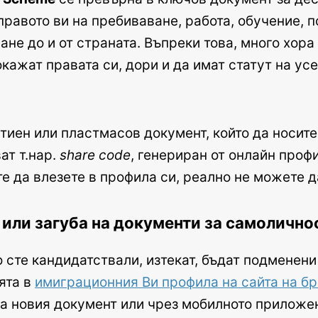
правото ви на пребиваване, работа, обучение, п
е до и от страната. Въпреки това, много хора 
кажат правата си, дори и да имат статут на ус
тиен или пластмасов документ, който да носите
ат т.нар.
share code
, генериран от онлайн проф
е да влезете в профила си, реално не можете д
а или загуба на документи за самолично
о сте кандидатствали, изтекат, бъдат подменени
ята в
имиграционния Ви профила на сайта на бр
на новия документ или чрез мобилното прилож