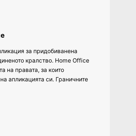
ие
пликация за придобиванена
диненото кралство. Home Office
а на правата, за които
 на апликацията си. Граничните