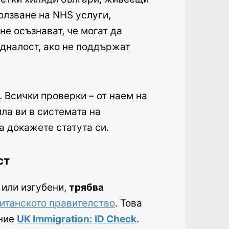
олзване на NHS услуги,
не осъзнават, че могат да
едналост, ако не поддържат
. Всички проверки – от наем на
ила ви в системата на
а докажете статута си.
ст
 или изгубени,
трябва
итанското правителство
. Това
ение
UK Immigration: ID Check
.