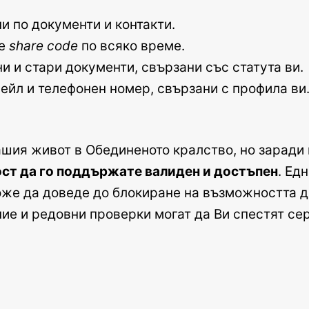
и по документи и контакти.
те
share code
по всяко време.
и и стари документи, свързани със статута ви.
йл и телефонен номер, свързани с профила ви
ашия живот в Обединеното кралство, но заради
ост да го поддържате валиден и достъпен
. Ед
оже да доведе до блокиране на възможността да
ие и редовни проверки могат да Ви спестят се