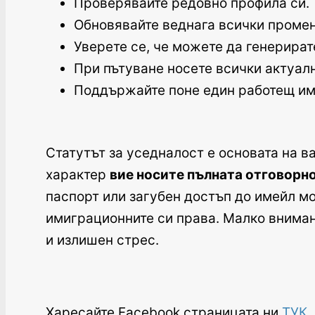
Проверявайте редовно профила си.
Обновявайте веднага всички промен
Уверете се, че можете да генерира
При пътуване носете всички актуалн
Поддържайте поне един работещ име
Статутът за уседналост е основата на в
характер
вие носите пълната отговорн
паспорт или загубен достъп до имейл м
имиграционните си права. Малко вниман
и излишен стрес.
Харесайте Facebook страницата ни
ТУК