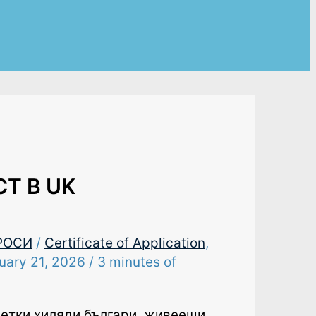
Т В UK
РОСИ
/
Certificate of Application
,
uary 21, 2026
/
3 minutes of
сетки хиляди българи, живеещи