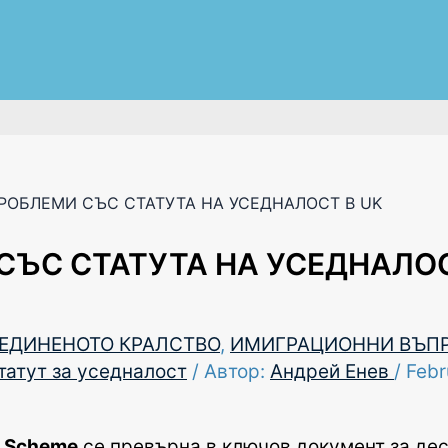
ОБЛЕМИ СЪС СТАТУТА НА УСЕДНАЛОСТ В UK
ЪС СТАТУТА НА УСЕДНАЛОС
БЕДИНЕНОТО КРАЛСТВО
,
ИМИГРАЦИОННИ ВЪП
татут за уседналост
/ Автор:
Андрей Енев
/
Febr
t Scheme
се превърна в ключов документ за де