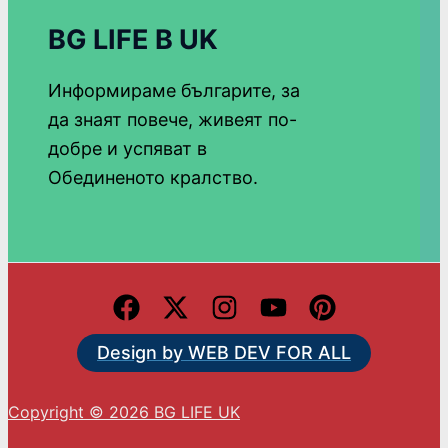
BG LIFE В UK
Информираме българите, за
да знаят повече, живеят по-
добре и успяват в
Обединеното кралство.
Design by WEB DEV FOR ALL
Copyright © 2026 BG LIFE UK