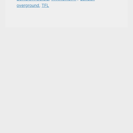
overground
,
TFL