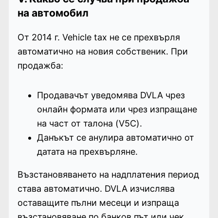
на автомобил
От 2014 г. Vehicle tax не се прехвърля
автоматично на новия собственик. При
продажба:
Продавачът уведомява DVLA чрез
онлайн формата или чрез изпращане
на част от талона (V5C).
Данъкът се анулира автоматично от
датата на прехвърляне.
Възстановяването на надплатения период
става автоматично. DVLA изчислява
оставащите пълни месеци и изпраща
възстановяване по банков път или чек.