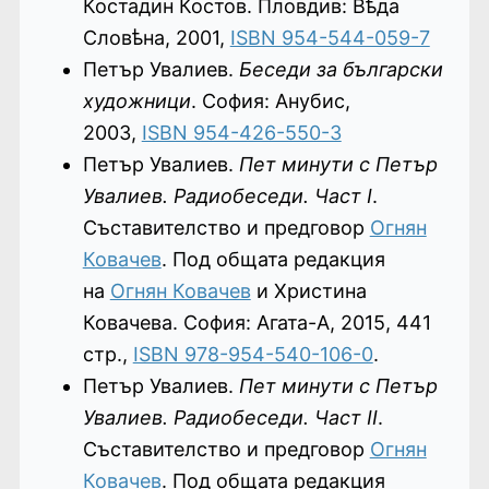
Костадин Костов. Пловдив: Вѣда
Словѣна, 2001,
ISBN 954-544-059-7
Петър Увалиев.
Беседи за български
художници
. София: Анубис,
2003,
ISBN 954-426-550-3
Петър Увалиев.
Пет минути с Петър
Увалиев. Радиобеседи. Част I
.
Съставителство и предговор
Огнян
Ковачев
. Под общата редакция
на
Огнян Ковачев
и Христина
Ковачева. София: Агата-А, 2015, 441
стр.,
ISBN 978-954-540-106-0
.
Петър Увалиев.
Пет минути с Петър
Увалиев. Радиобеседи. Част II
.
Съставителство и предговор
Огнян
Ковачев
. Под общата редакция