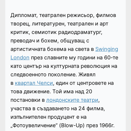
Дипломат, театрален режисьор, филмов
творец, литературен, театрален и арт
критик, семиотик радиодраматург,
преводач и бохем, общуващ с
артистичната бохема на света в
Swinging
London
през славните му години на 60-те
като център на културната революция на
следвоенното поколение. Живял
в
квартал Челси
, един от центровете на
това движение. Той има над 20
постановки в
лондонските театри
,
участва в създаването на 24 филма,
изпълнителен продуцент е на
„Фотоувеличение“ (Blow-Up) през 1966г.