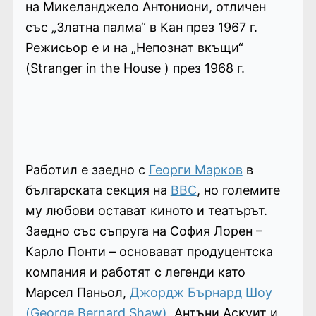
на Микеланджело Антониони, отличен
със „Златна палма“ в Кан през 1967 г.
Режисьор е и на „Непознат вкъщи“
(Stranger in the House ) през 1968 г.
Работил е заедно с
Георги Марков
в
българската секция на
BBC
, но големите
му любови остават киното и театърът.
Заедно със съпруга на София Лорен –
Карло Понти – основават продуцентска
компания и работят с легенди като
Марсел Паньол,
Джордж Бърнард Шоу
(George Bernard Shaw)
, Антъни Аскуит и