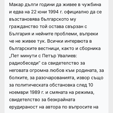
Макар дълги години да живее в чужбина
и едва на 22 юни 1994 г. официално да се
възстановява българското му
гражданство той остава свързан с
България и нейните проблеми, въпреки
че не живее тук. Всички интервюта в
българските вестници, както и сборника
„Пет минути с Петър Увалиев:
радиобеседи” са свидетелство за
неговата огромна любов към родината, за
болките, за разочарованията, извор също
за политическата обстановка след 10
ноември 1989 г. и смяната на режима,
свидетелство за безкрайната
ерудираност на автора по въпросите на