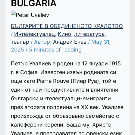
BULGARIA
БЪЛГАРИТЕ В ОБЕДИНЕНОТО КРАЛСТВО
/
Интелектуалец
,
Кино
,
литература
,
театър
/ Автор:
Андрей Енев
/
May 31,
2025
/
5 minutes of reading
Петър Увалиев е роден на 12 януари 1915
г. в София. Известен извън родината си
още като Pierre Rouve (Пиер Рув), той е
един от най-продуктивните и влиятелни
български интелектуалци-емигранти
през втората половина на ХХ век. Увалиев
произхожда от образовано семейство с
калоферски корени. Баща му, Христо
Увалиев, е преподавател по френски език,