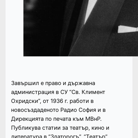
Завършил е право и държавна
администрация в СУ “Св. Климент
Охридски”, от 1936 г. работи в
новосъздаденото Радио София и в
Дирекцията по печата към МВнР.
Публикува статии за театър, кино и
литература в “Златорогъ”, “Театър”,