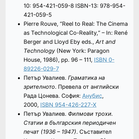
10: 954-421-059-8 ISBN-13: 978-954-
421-059-5
Pierre Rouve, “Reel to Real: The Cinema
as Technological Co-Reality,“ – In: René
Berger and Lloyd Eby eds.,
Art and
Technology
(New York: Paragon
House, 1986), pp. 96 – 111,
ISBN 0-
89226-029-7
Петър Увалиев.
Граматика на
зрителното
. Превела от английски
Рада Цонева. София:
Анубис
,
2000,
ISBN 954-426-227-X
Петър Увалиев.
Филмови трохи.
Статии в българския периодичен
печат (1936 – 1947)
. Съставител