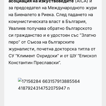
асоциация на изкуствоведите
(AICA) и
за председател на Международното жури
на Биеналето в Риека. След падането на
комунистическата власт в България,
Увалиев получава обратно българското
си гражданство и е удостоен със “Златно
перо” от Съюза на българските
журналисти, почетна докторска титла от
СУ “Климент Охридски” и от ШУ “Епископ
Константин Преславски”.