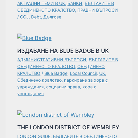
АКТУАЛНИ ТЕМИ В UK
,
БАНКИ
,
БЪЛГАРИТЕ В
ОБЕДИНЕНОТО КРАЛСТВО
,
ПРАВНИ ВЪПРОСИ
/
CCJ
,
Debt
,
Дългове
ИЗДАВАНЕ НА BLUE BADGE В UK
АДМИНИСТРАТИВНИ ВЪПРОСИ
,
БЪЛГАРИТЕ В
ОБЕДИНЕНОТО КРАЛСТВО
,
ОБЕДИНЕНО
КРАЛСТВО
/
Blue Badge
,
Local Council
,
UK
,
Обединено кралство
,
паркиране за хора с
увреждания
,
социални права
,
хора с
увреждания
THE LONDON DISTRICT OF WEMBLEY
LONDON GUIDE
,
БЪЛГАРИТЕ В ОБЕДИНЕНОТО