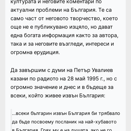
културата и неговите коментари по
актуални проблеми на България. Те са
само част от неговото творчество, което
още не е публикувано изцяло, но дават
една богата информация както за автора,
така и за неговите възгледи, интереси и
огромна ерудиция.
Да завършим с думи на Петър Увалиев
казани по радиото на 28 май 1995 г., но с
огромно значение и днес и в бъдеще за
всеки, който живее извън България:
…всеки българин извън България би трябвало
да бъде посвоему посланик на най-хубавото
в България. Грях му е на душата, ако не го