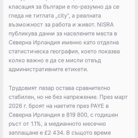
класация за българи е по-разумно да се
гледа не титлата „city“, а реалната
възможност за работа и живот. NISRA
публикува данни за населените места в
Северна Ирландия именно като отделна
статистическа география, което показва
колко важно е да се мисли отвъд
административните етикети.
Трудовият пазар остава сравнително
стабилен, но не без напрежение. През март
2026 г. броят на наетите през PAYE в
Северна Ирландия е 819 800, с годишен
ръст от 1.1%, а медианното месечно
заплащане е £2 434. В същото време