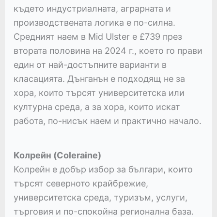
където индустриалната, аграрната и
производствената логика е по-силна.
Средният наем в Mid Ulster е £739 през
втората половина на 2024 г., което го прави
един от най-достъпните варианти в
класацията. Дънганън е подходящ не за
хора, които търсят университетска или
културна среда, а за хора, които искат
работа, по-нисък наем и практично начало.
Колрейн (Coleraine)
Колрейн е добър избор за българи, които
търсят северното крайбрежие,
университетска среда, туризъм, услуги,
търговия и по-спокойна регионална база.