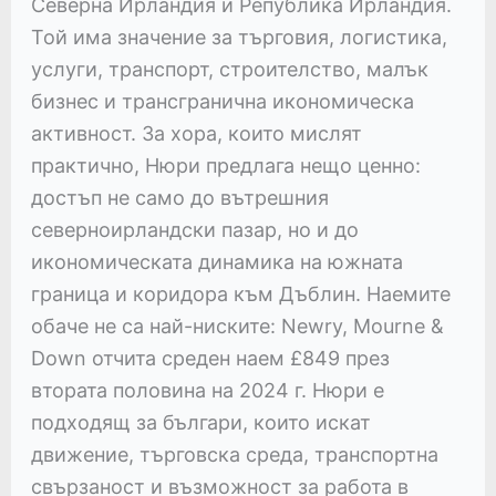
Северна Ирландия и Република Ирландия.
Той има значение за търговия, логистика,
услуги, транспорт, строителство, малък
бизнес и трансгранична икономическа
активност. За хора, които мислят
практично, Нюри предлага нещо ценно:
достъп не само до вътрешния
северноирландски пазар, но и до
икономическата динамика на южната
граница и коридора към Дъблин. Наемите
обаче не са най-ниските: Newry, Mourne &
Down отчита среден наем £849 през
втората половина на 2024 г. Нюри е
подходящ за българи, които искат
движение, търговска среда, транспортна
свързаност и възможност за работа в