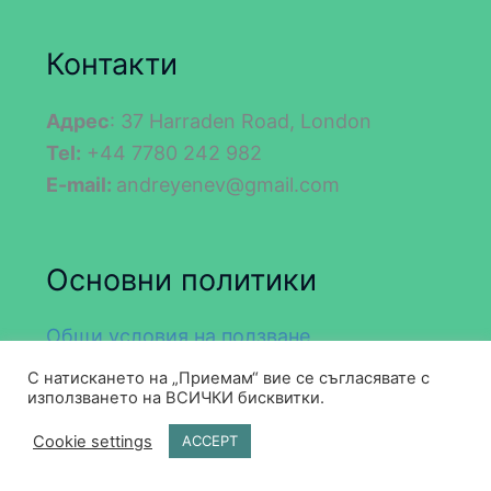
Контакти
Адрес
: 37 Harraden Road, London
Tel:
+44 7780 242 982
E-mail:
andreyenev@gmail.com
Основни политики
Общи условия на ползване
Политика за поверителност
С натискането на „Приемам“ вие се съгласявате с
използването на ВСИЧКИ бисквитки.
Политика на "Бисквитки
Cookie settings
ACCEPT