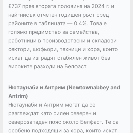
£737 през втората половина на 2024 г. и
най-нисък отчетен годишен ръст сред
районите в таблицата — 0.4%. Това е
голямо предимство за семейства,
работници в производствени и складови
сектори, шофьори, техници и хора, които
искат да изградят стабилен живот без
високите разходи на Белфаст.
Нютаунаби и Антрим
(Newtownabbey and
Antrim)
Нютаунаби и Антрим могат да се
разглеждат като силен северен и
северозападен пояс около Белфаст. Те са
особено подходящи за хора, които искат