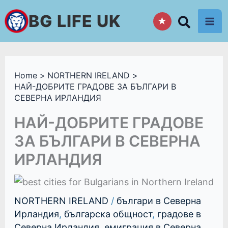
Skip
BG LIFE UK
★
to
content
Home
NORTHERN IRELAND
НАЙ-ДОБРИТЕ ГРАДОВЕ ЗА БЪЛГАРИ В
СЕВЕРНА ИРЛАНДИЯ
НАЙ-ДОБРИТЕ ГРАДОВЕ
ЗА БЪЛГАРИ В СЕВЕРНА
ИРЛАНДИЯ
NORTHERN IRELAND
/
българи в Северна
Ирландия
,
българска общност
,
градове в
Северна Ирландия
,
емиграция в Северна