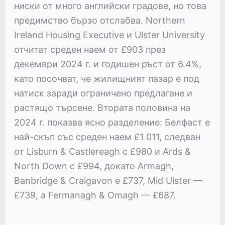
ниски от много английски градове, но това
предимство бързо отслабва. Northern
Ireland Housing Executive и Ulster University
отчитат среден наем от £903 през
декември 2024 г. и годишен ръст от 6.4%,
като посочват, че жилищният пазар е под
натиск заради ограничено предлагане и
растящо търсене. Втората половина на
2024 г. показва ясно разделение: Белфаст е
най-скъп със среден наем £1 011, следван
от Lisburn & Castlereagh с £980 и Ards &
North Down с £994, докато Armagh,
Banbridge & Craigavon е £737, Mid Ulster —
£739, а Fermanagh & Omagh — £687.