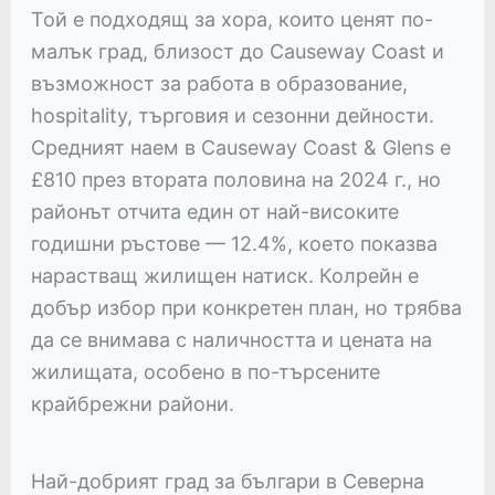
Той е подходящ за хора, които ценят по-
малък град, близост до Causeway Coast и
възможност за работа в образование,
hospitality, търговия и сезонни дейности.
Средният наем в Causeway Coast & Glens е
£810 през втората половина на 2024 г., но
районът отчита един от най-високите
годишни ръстове — 12.4%, което показва
нарастващ жилищен натиск. Колрейн е
добър избор при конкретен план, но трябва
да се внимава с наличността и цената на
жилищата, особено в по-търсените
крайбрежни райони.
Най-добрият град за българи в Северна