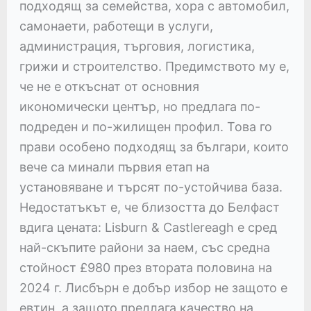
подходящ за семейства, хора с автомобил,
самонаети, работещи в услуги,
администрация, търговия, логистика,
грижи и строителство. Предимството му е,
че не е откъснат от основния
икономически център, но предлага по-
подреден и по-жилищен профил. Това го
прави особено подходящ за българи, които
вече са минали първия етап на
установяване и търсят по-устойчива база.
Недостатъкът е, че близостта до Белфаст
вдига цената: Lisburn & Castlereagh е сред
най-скъпите райони за наем, със средна
стойност £980 през втората половина на
2024 г. Лисбърн е добър избор не защото е
евтин, а защото предлага качество на