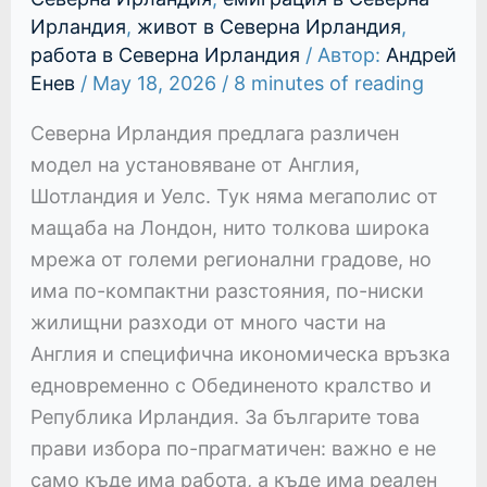
Ирландия
,
живот в Северна Ирландия
,
работа в Северна Ирландия
/ Автор:
Андрей
Енев
/
May 18, 2026
/
8 minutes of reading
Северна Ирландия предлага различен
модел на установяване от Англия,
Шотландия и Уелс. Тук няма мегаполис от
мащаба на Лондон, нито толкова широка
мрежа от големи регионални градове, но
има по-компактни разстояния, по-ниски
жилищни разходи от много части на
Англия и специфична икономическа връзка
едновременно с Обединеното кралство и
Република Ирландия. За българите това
прави избора по-прагматичен: важно е не
само къде има работа, а къде има реален