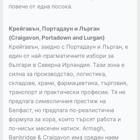
повече от една посока.
Крейгавън, Портадаун и Лърган
(Craigavon, Portadown and Lurgan)
Крейгавън, заедно с Портадаун и Лърган, е
един от най-прагматичните избори за
българи в Северна Ирландия. Тази зона е
силна за производство, логистика,
складове, храни, фармацевтика, търговия,
транспорт и практически професии. Тя не
предлага символичния престиж на
Белфаст, но предлага по-реалистична
формула за хора, които търсят работа и
по-нисък месечен натиск. Armagh,
Banbridge & Craigavon има среден наем