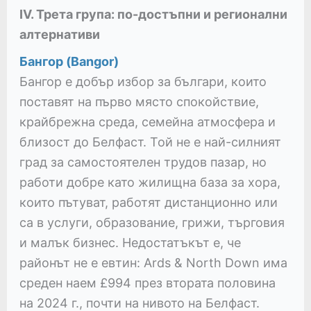
IV. Трета група: по-достъпни и регионални
алтернативи
Бангор (Bangor)
Бангор е добър избор за българи, които
поставят на първо място спокойствие,
крайбрежна среда, семейна атмосфера и
близост до Белфаст. Той не е най-силният
град за самостоятелен трудов пазар, но
работи добре като жилищна база за хора,
които пътуват, работят дистанционно или
са в услуги, образование, грижи, търговия
и малък бизнес. Недостатъкът е, че
районът не е евтин: Ards & North Down има
среден наем £994 през втората половина
на 2024 г., почти на нивото на Белфаст.