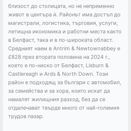
близост до столицата, но не непременно
живот в центъра ѝ. Районът има достъп до
магистрали, логистика, търговия, услуги,
летищна икономика и работни места както
в Белфаст, така и в по-широката област.
Средният наем в Antrim & Newtownabbey е
£828 през втората половина на 2024 г.,
което е по-ниско от Белфаст, Lisburn &
Castlereagh и Ards & North Down. Този
район е подходящ за българи с автомобил,
за семейства и за хора, които искат да
намалят жилищния разход, без да се
отдалечават твърде много от най-големия
трудов пазар.