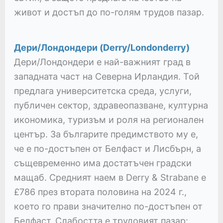
живот и достъп до по-голям трудов пазар.
Дери/Лондондери (Derry/Londonderry)
Дери/Лондондери е най-важният град в
западната част на Северна Ирландия. Той
предлага университетска среда, услуги,
публичен сектор, здравеопазване, културна
икономика, туризъм и роля на регионален
център. За българите предимството му е,
че е по-достъпен от Белфаст и Лисбърн, а
същевременно има достатъчен градски
мащаб. Средният наем в Derry & Strabane е
£786 през втората половина на 2024 г.,
което го прави значително по-достъпен от
Белфаст. Слабостта е трудовият пазар: