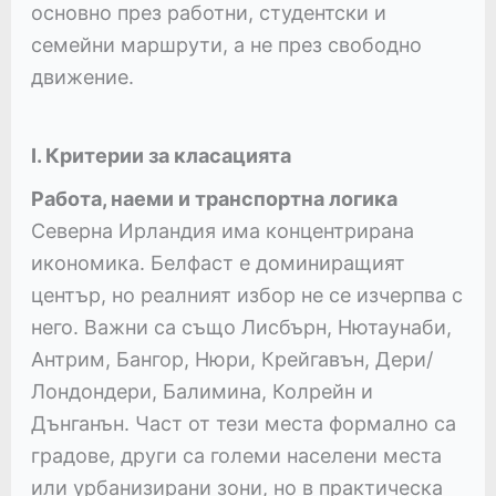
основно през работни, студентски и
семейни маршрути, а не през свободно
движение.
I. Критерии за класацията
Работа, наеми и транспортна логика
Северна Ирландия има концентрирана
икономика. Белфаст е доминиращият
център, но реалният избор не се изчерпва с
него. Важни са също Лисбърн, Нютаунаби,
Антрим, Бангор, Нюри, Крейгавън, Дери/
Лондондери, Балимина, Колрейн и
Дънганън. Част от тези места формално са
градове, други са големи населени места
или урбанизирани зони, но в практическа