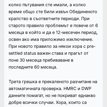
колко пътувания сте имали, а колко
време общо сте били извън Обединеното
кралство в съответните периоди. При
старото правило проблемът е повече от 6
месеца в който и да е 12-месечен период,
освен ако има приложимо изключение.
При новото правило за някои хора с pre-
settled status важен става и прагът от
поне 30 месеца пребиваване в
последните 60 месеца.
Трета грешка е прекаленото разчитане на
автоматичната проверка. HMRC и DWP
данните помагат, но не покриват еднакво
добре всички случаи. Хора, които са