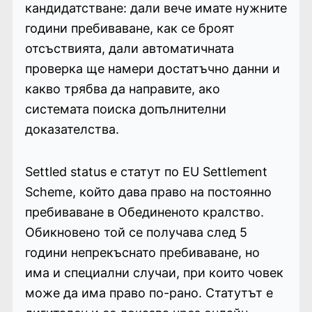
кандидатстване: дали вече имате нужните
години пребиваване, как се броят
отсъствията, дали автоматичната
проверка ще намери достатъчно данни и
какво трябва да направите, ако
системата поиска допълнителни
доказателства.
Settled status е статут по EU Settlement
Scheme, който дава право на постоянно
пребиваване в Обединеното кралство.
Обикновено той се получава след 5
години непрекъснато пребиваване, но
има и специални случаи, при които човек
може да има право по-рано. Статутът е