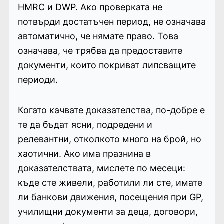
HMRC и DWP. Ако проверката не
потвърди достатъчен период, не означава
автоматично, че нямате право. Това
означава, че трябва да предоставите
документи, които покриват липсващите
периоди.
Когато качвате доказателства, по-добре е
те да бъдат ясни, подредени и
релевантни, отколкото много на брой, но
хаотични. Ако има празнина в
доказателствата, мислете по месеци:
къде сте живели, работили ли сте, имате
ли банкови движения, посещения при GP,
училищни документи за деца, договори,