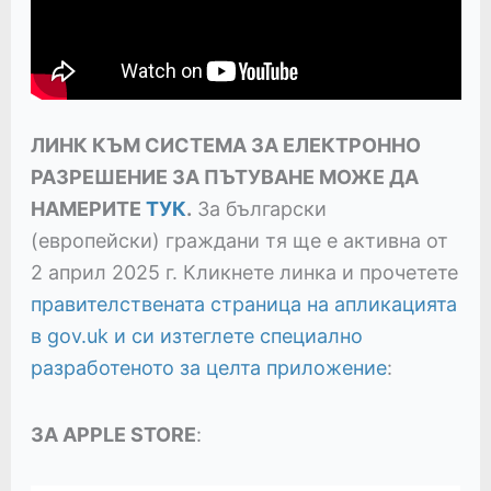
ЛИНК КЪМ СИСТЕМА ЗА ЕЛЕКТРОННО
РАЗРЕШЕНИЕ ЗА ПЪТУВАНЕ МОЖЕ ДА
НАМЕРИТЕ
ТУК
.
За български
(европейски) граждани тя ще е активна от
2 април 2025 г. Кликнете линка и прочетете
правителствената страница на апликацията
в gov.uk и си изтеглете специално
разработеното за целта приложение
:
ЗА APPLE STORE
: