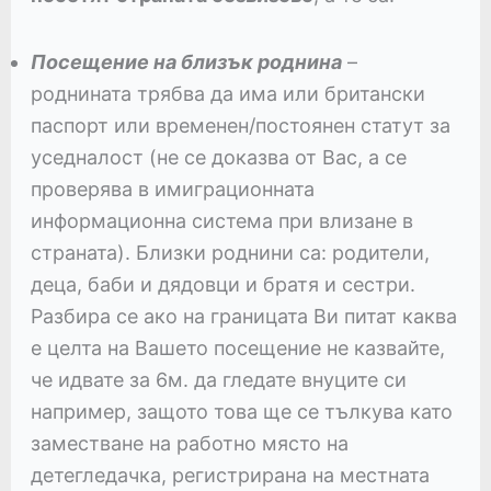
Посещение на близък роднина
–
роднината трябва да има или британски
паспорт или временен/постоянен статут за
уседналост (не се доказва от Вас, а се
проверява в имиграционната
информационна система при влизане в
страната). Близки роднини са: родители,
деца, баби и дядовци и братя и сестри.
Разбира се ако на границата Ви питат каква
е целта на Вашето посещение не казвайте,
че идвате за 6м. да гледате внуците си
например, защото това ще се тълкува като
заместване на работно място на
детегледачка, регистрирана на местната