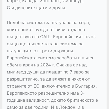
Корея, Канада, Хонг Конг, Сингапур,
Съединените щати и други.
Подобна система за пътуване на хора,
които нямат нужда от визи, отдавна
съществува за САЩ. Европейският съюз
също ще въведе такава система за
пътуващите от трети държави.
Европейската система заработи в пълен
обем в края на 2024 г. Очаква се над
милиард души да плащат по 7 евро за
разрешително, за да влязат в някоя от
страните от ЕС, включително в България.
Европейското разрешително има 3-
годишна валидност, докато британското е
само за две години. И в Лондон, и в