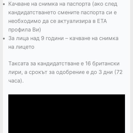
Качване на снимка на паспорта (ако след
кандидатстването смените паспорта си е
необходимо да се актуализира в ЕТА
профила Ви)
За лица над 9 години – качване на снимка
на лицето
Таксата за кандидатстване е 16 британски
лири, а срокът за одобрение е до 3 дни (72
часа).