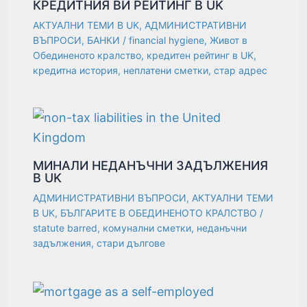
КРЕДИТНИЯ ВИ РЕЙТИНГ В UK
АКТУАЛНИ ТЕМИ В UK
,
АДМИНИСТРАТИВНИ
ВЪПРОСИ
,
БАНКИ
/
financial hygiene
,
Живот в
Обединеното кралство
,
кредитен рейтинг в UK
,
кредитна история
,
неплатени сметки
,
стар адрес
МИНАЛИ НЕДАНЪЧНИ ЗАДЪЛЖЕНИЯ
В UK
АДМИНИСТРАТИВНИ ВЪПРОСИ
,
АКТУАЛНИ ТЕМИ
В UK
,
БЪЛГАРИТЕ В ОБЕДИНЕНОТО КРАЛСТВО
/
statute barred
,
комунални сметки
,
неданъчни
задължения
,
стари дългове