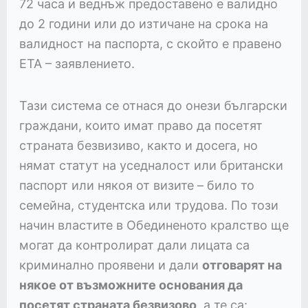
72 часа и веднъж предоставено е валидно
до 2 години или до изтичане на срока на
валидност на паспорта, с скойто е правено
ETA – заявлението.
Тази система се отнася до онези български
граждани, които имат право да посетят
страната безвизиво, както и досега, но
нямат статут на уседналост или британски
паспорт или някоя от визите – било то
семейна, студентска или трудова. По този
начин властите в Обединеното кралство ще
могат да контролират дали лицата са
криминално проявени и дали
отговарят на
някое от възможните основания да
посетят страната безвизово
, а те са: