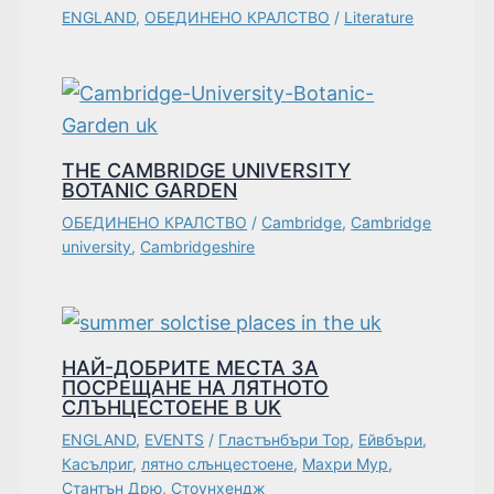
ENGLAND
,
ОБЕДИНЕНО КРАЛСТВО
/
Literature
THE CAMBRIDGE UNIVERSITY
BOTANIC GARDEN
ОБЕДИНЕНО КРАЛСТВО
/
Cambridge
,
Cambridge
university
,
Cambridgeshire
НАЙ-ДОБРИТЕ МЕСТА ЗА
ПОСРЕЩАНЕ НА ЛЯТНОТО
СЛЪНЦЕСТОЕНЕ В UK
ENGLAND
,
EVENTS
/
Гластънбъри Тор
,
Ейвбъри
,
Касълриг
,
лятно слънцестоене
,
Махри Мур
,
Стантън Дрю
,
Стоунхендж