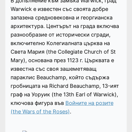
В допълнение към замъка Warwick, град
Warwick е известен със своята добре
запазена средновековна и георгианска
архитектура. Центърът на града включва
разнообразие от исторически сгради,
включително Колегиалната църква на
Света Мария (the Collegiate Church of St
Mary), основана през 1123 г. Църквата е
известна със своя зашеметяващ
параклис Beauchamp, който съдържа
гробницата на Richard Beauchamp, 13-ият
граф на Уоруик (the 13th Earl of Warwick),
ключова фигура във
Войните на розите
(the Wars of the Roses)
.