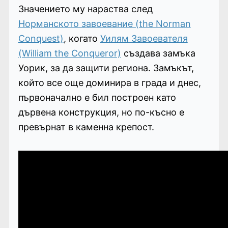
Значението му нараства след
Норманското завоевание (the Norman
Conquest)
, когато
Уилям Завоевателя
(William the Conqueror)
създава замъка
Уорик, за да защити региона. Замъкът,
който все още доминира в града и днес,
първоначално е бил построен като
дървена конструкция, но по-късно е
превърнат в каменна крепост.