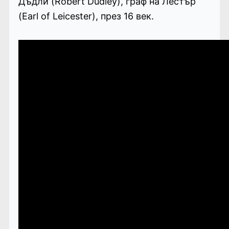
Дъдли (Robert Dudley), граф на Лестър
(Earl of Leicester), през 16 век.