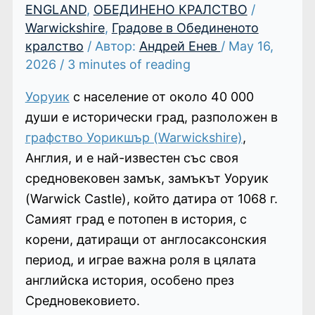
ENGLAND
,
ОБЕДИНЕНО КРАЛСТВО
/
Warwickshire
,
Градове в Обединеното
кралство
/ Автор:
Андрей Енев
/
May 16,
2026
/
3 minutes of reading
Уоруик
с население от около 40 000
души е исторически град, разположен в
графство Уорикшър (Warwickshire)
,
Англия, и е най-известен със своя
средновековен замък, замъкът Уоруик
(Warwick Castle), който датира от 1068 г.
Самият град е потопен в история, с
корени, датиращи от англосаксонския
период, и играе важна роля в цялата
английска история, особено през
Средновековието.