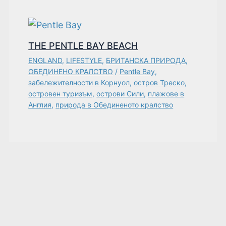
THE PENTLE BAY BEACH
ENGLAND
,
LIFESTYLE
,
БРИТАНСКА ПРИРОДА
,
ОБЕДИНЕНО КРАЛСТВО
/
Pentle Bay
,
забележителности в Корнуол
,
остров Треско
,
островен туризъм
,
острови Сили
,
плажове в
Англия
,
природа в Обединеното кралство