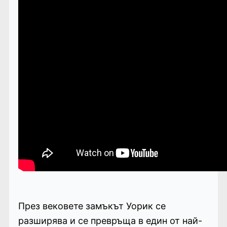
През вековете замъкът Уорик се
разширява и се превръща в един от най-