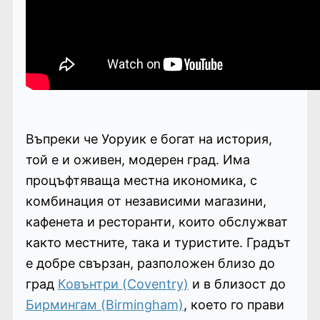
Въпреки че Уоруик е богат на история,
той е и оживен, модерен град. Има
процъфтяваща местна икономика, с
комбинация от независими магазини,
кафенета и ресторанти, които обслужват
както местните, така и туристите. Градът
е добре свързан, разположен близо до
град
Ковънтри (Coventry)
и в близост до
Бирмингам (Birmingham)
, което го прави