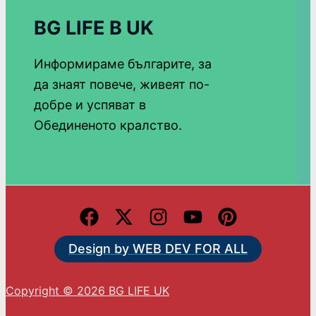
BG LIFE В UK
Информираме българите, за
да знаят повече, живеят по-
добре и успяват в
Обединеното кралство.
Design by WEB DEV FOR ALL
Copyright © 2026 BG LIFE UK