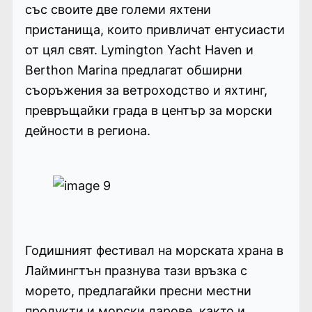
със своите две големи яхтени
пристанища, които привличат ентусиасти
от цял ​​свят. Lymington Yacht Haven и
Berthon Marina предлагат обширни
съоръжения за ветроходство и яхтинг,
превръщайки града в център за морски
дейности в региона.
Годишният фестивал на морската храна в
Лаймингтън празнува тази връзка с
морето, предлагайки пресни местни
продукти и морски дарове, както и