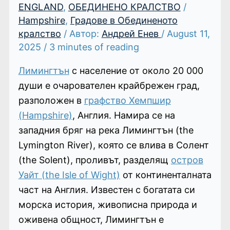
ENGLAND
,
ОБЕДИНЕНО КРАЛСТВО
/
Hampshire
,
Градове в Обединеното
кралство
/ Автор:
Андрей Енев
/
August 11,
2025
/
3 minutes of reading
Лимингтън
с население от около 20 000
души е очарователен крайбрежен град,
разположен в
графство Хемпшир
(Hampshire)
, Англия. Намира се на
западния бряг на река Лимингтън (the
Lymington River), която се влива в Солент
(the Solent), проливът, разделящ
остров
Уайт (the Isle of Wight)
от континенталната
част на Англия. Известен с богатата си
морска история, живописна природа и
оживена общност, Лимингтън е