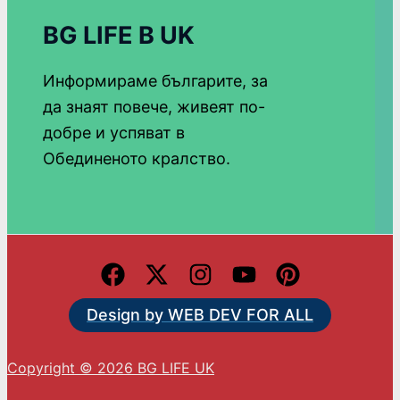
BG LIFE В UK
Информираме българите, за
да знаят повече, живеят по-
добре и успяват в
Обединеното кралство.
Design by WEB DEV FOR ALL
Copyright © 2026 BG LIFE UK