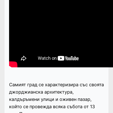
Самият град се характеризира със своята
джорджианска архитектура,
калдъръмени улици и оживен пазар,
който се провежда всяка събота от 13