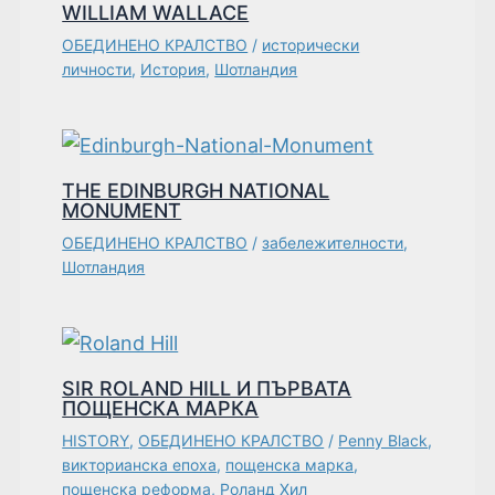
WILLIAM WALLACE
ОБЕДИНЕНО КРАЛСТВО
/
исторически
личности
,
История
,
Шотландия
THE EDINBURGH NATIONAL
MONUMENT
ОБЕДИНЕНО КРАЛСТВО
/
забележителности
,
Шотландия
SIR ROLAND HILL И ПЪРВАТА
ПОЩЕНСКА МАРКА
HISTORY
,
ОБЕДИНЕНО КРАЛСТВО
/
Penny Black
,
викторианска епоха
,
пощенска марка
,
пощенска реформа
,
Роланд Хил