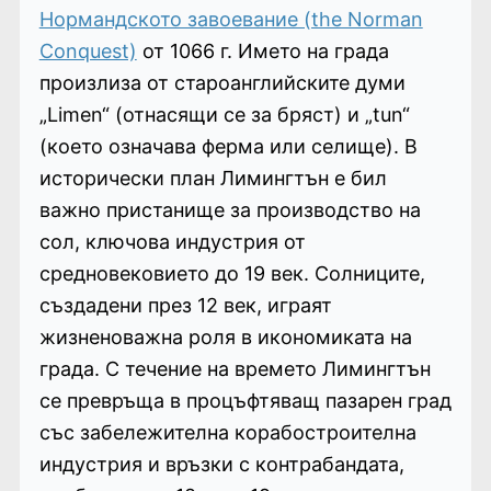
Нормандското завоевание (the Norman
Conquest)
от 1066 г. Името на града
произлиза от староанглийските думи
„Limen“ (отнасящи се за бряст) и „tun“
(което означава ферма или селище). В
исторически план Лимингтън е бил
важно пристанище за производство на
сол, ключова индустрия от
средновековието до 19 век. Солниците,
създадени през 12 век, играят
жизненоважна роля в икономиката на
града. С течение на времето Лимингтън
се превръща в процъфтяващ пазарен град
със забележителна корабостроителна
индустрия и връзки с контрабандата,