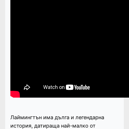
Лаймингтън има дълга и легендарна
история, датираща най-малко от