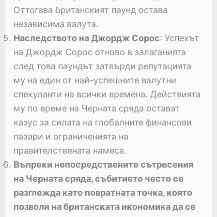
Оттогава британският паунд остава
независима валута.
Наследството на Джордж Сорос
: Успехът
на Джордж Сорос отново в залаганията
след това паундът затвърди репутацията
му на един от най-успешните валутни
спекуланти на всички времена. Действията
му по време на Черната сряда остават
казус за силата на глобалните финансови
пазари и ограниченията на
правителствената намеса.
Въпреки непосредствените сътресения
на Черната сряда, събитието често се
разглежда като повратната точка, която
позволи на британската икономика да се