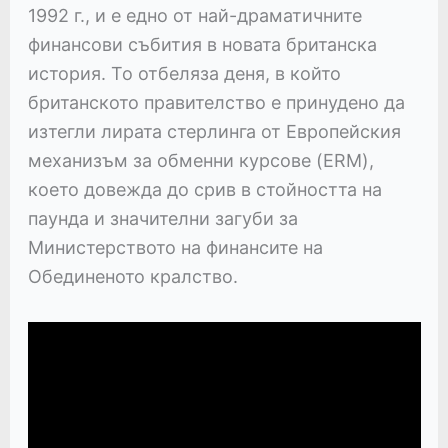
1992 г., и е едно от най-драматичните
финансови събития в новата британска
история. То отбеляза деня, в който
британското правителство е принудено да
изтегли лирата стерлинга от Европейския
механизъм за обменни курсове (ERM),
което довежда до срив в стойността на
паунда и значителни загуби за
Министерството на финансите на
Обединеното кралство.