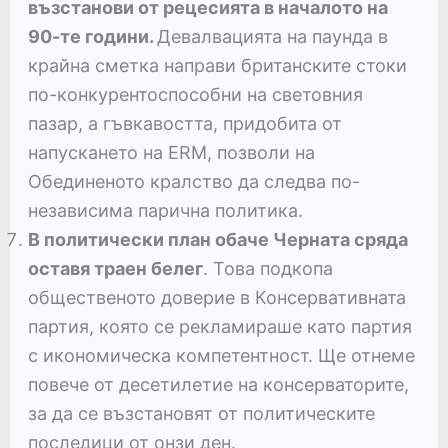
възстанови от рецесията в началото на
90-те години.
Девалвацията на паунда в
крайна сметка направи британските стоки
по-конкурентоспособни на световния
пазар, а гъвкавостта, придобита от
напускането на ERM, позволи на
Обединеното кралство да следва по-
независима парична политика.
В политически план обаче Черната сряда
оставя траен белег
. Това подкопа
общественото доверие в Консервативната
партия, която се рекламираше като партия
с икономическа компетентност. Ще отнеме
повече от десетилетие на консерваторите,
за да се възстановят от политическите
последици от онзи ден.