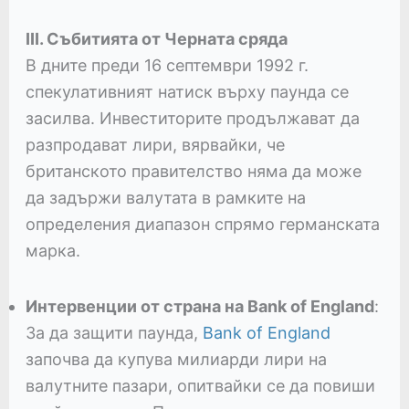
III. Събитията от Черната сряда
В дните преди 16 септември 1992 г.
спекулативният натиск върху паунда се
засилва. Инвеститорите продължават да
разпродават лири, вярвайки, че
британското правителство няма да може
да задържи валутата в рамките на
определения диапазон спрямо германската
марка.
Интервенции от страна на Bank of England
:
За да защити паунда,
Bank of England
започва да купува милиарди лири на
валутните пазари, опитвайки се да повиши