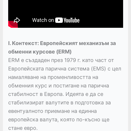
I. Контекст: Европейският механизъм за
обменни курсове (ERM)
ERM е създаден през 1979 г. като част от
Европейската парична система (EMS) с цел
намаляване на променливостта на
обменния курс и постигане на парична
стабилност в Европа. Идеята е да се
стабилизират валутите в подготовка за
евентуалното приемане на единна
европейска валута, която по-късно ще
стане евро.