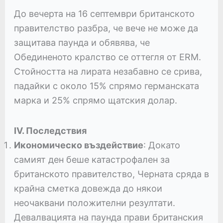
До вечерта на 16 септември британското
правителство разбра, че вече не може да
защитава паунда и обявява, че
Обединеното кралство се оттегля от ERM.
Стойността на лирата незабавно се срива,
падайки с около 15% спрямо германската
марка и 25% спрямо щатския долар.
IV. Последствия
Икономическо въздействие
: Докато
самият ден беше катастрофален за
британското правителство, Черната сряда в
крайна сметка довежда до някои
неочаквани положителни резултати.
Девалвацията на паунда прави британския