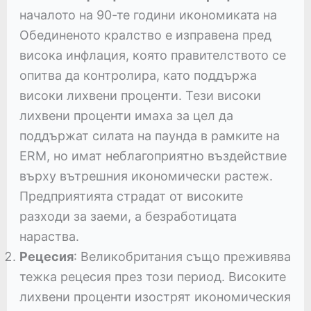
началото на 90-те години икономиката на
Обединеното кралство е изправена пред
висока инфлация, която правителството се
опитва да контролира, като поддържа
високи лихвени проценти. Тези високи
лихвени проценти имаха за цел да
поддържат силата на паунда в рамките на
ERM, но имат неблагоприятно въздействие
върху вътрешния икономически растеж.
Предприятията страдат от високите
разходи за заеми, а безработицата
нараства.
Рецесия
: Великобритания също преживява
тежка рецесия през този период. Високите
лихвени проценти изострят икономическия