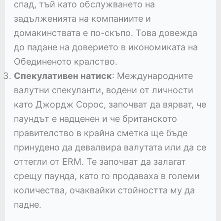
спад, тъй като обслужването на
задълженията на компаниите и
домакинствата е по-скъпо. Това довежда
до падане на доверието в икономиката на
Обединеното кралство.
Спекулативен натиск
: Международните
валутни спекуланти, водени от личности
като Джордж Сорос, започват да вярват, че
паундът е надценен и че британското
правителство в крайна сметка ще бъде
принудено да девалвира валутата или да се
оттегли от ERM. Те започват да залагат
срещу паунда, като го продаваха в големи
количества, очаквайки стойността му да
падне.