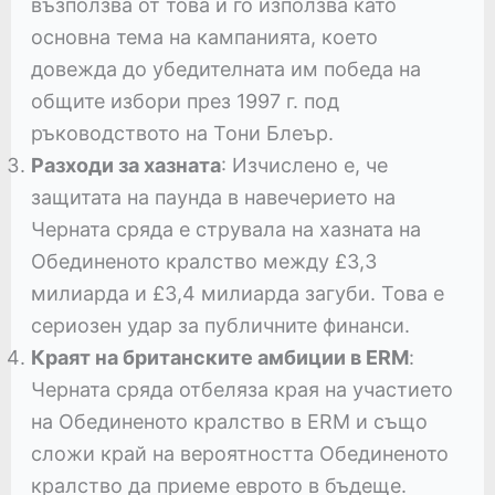
възползва от това и го използва като
основна тема на кампанията, което
довежда до убедителната им победа на
общите избори през 1997 г. под
ръководството на Тони Блеър.
Разходи за хазната
: Изчислено е, че
защитата на паунда в навечерието на
Черната сряда е струвала на хазната на
Обединеното кралство между £3,3
милиарда и £3,4 милиарда загуби. Това е
сериозен удар за публичните финанси.
Краят на британските амбиции в ERM
:
Черната сряда отбеляза края на участието
на Обединеното кралство в ERM и също
сложи край на вероятността Обединеното
кралство да приеме еврото в бъдеще.