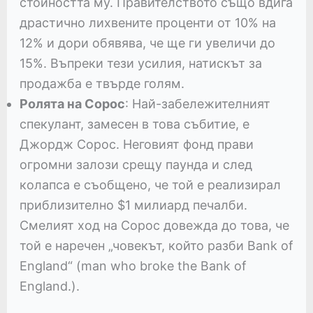
стойността му. Правителството също вдига
драстично лихвените проценти от 10% на
12% и дори обявява, че ще ги увеличи до
15%. Въпреки тези усилия, натискът за
продажба е твърде голям.
Ролята на Сорос
: Най-забележителният
спекулант, замесен в това събитие, е
Джордж Сорос. Неговият фонд прави
огромни залози срещу паунда и след
колапса е съобщено, че той е реализирал
приблизително $1 милиард печалби.
Смелият ход на Сорос довежда до това, че
той е наречен „човекът, който разби Bank of
England“ (man who broke the Bank of
England.).