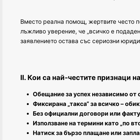
Вместо реална помощ, жертвите често 
лъжливо уверение, че „всичко е подаден
заявлението остава със сериозни юриди
II. Кои са най-честите признаци 
Обещание за успех независимо от
Фиксирана „такса“ за всичко – оби
Без официални договори или факт
Използване на термини като „по вт
Натиск за бързо плащане или запла