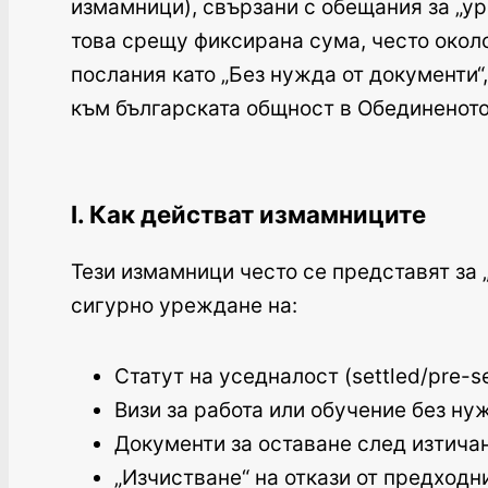
измамници), свързани с обещания за „ур
това срещу фиксирана сума, често окол
послания като „Без нужда от документи“
към българската общност в Обединеното
I. Как действат измамниците
Тези измамници често се представят за 
сигурно уреждане на:
Статут на уседналост (settled/pre-s
Визи за работа или обучение без ну
Документи за оставане след изтича
„Изчистване“ на откази от предходн