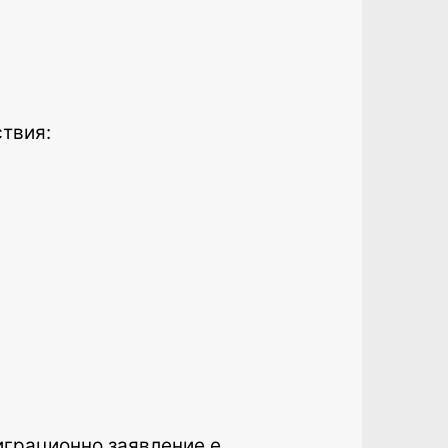
ствия:
играционно заявление е