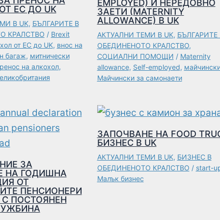
ЗА ПРЕНОС НА
EMPLOYED) И НЕРЕДОВНО
ОТ ЕС ДО UK
ЗАЕТИ (MATERNITY
ALLOWANCE) В UK
МИ В UK
,
БЪЛГАРИТЕ В
О КРАЛСТВО
/
Brexit
АКТУАЛНИ ТЕМИ В UK
,
БЪЛГАРИТЕ 
хол от ЕС до UK
,
внос на
ОБЕДИНЕНОТО КРАЛСТВО
,
н багаж
,
митнически
СОЦИАЛНИ ПОМОЩИ
/
Maternity
ренос на алкохол
,
allowance
,
Self-employed
,
майчинск
Великобритания
Майчински за самонаети
ЗАПОЧВАНЕ НА FOOD TRU
БИЗНЕС В UK
АКТУАЛНИ ТЕМИ В UK
,
БИЗНЕС В
НИЕ ЗА
ОБЕДИНЕНОТО КРАЛСТВО
/
start-u
Е НА ГОДИШНА
Малък бизнес
ИЯ ОТ
ИТЕ ПЕНСИОНЕРИ
 С ПОСТОЯНЕН
ЧУЖБИНА