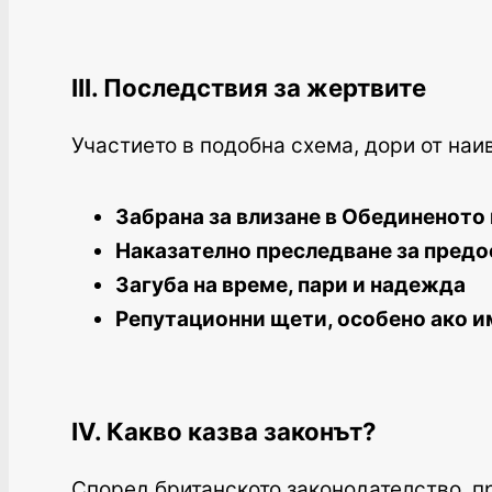
III. Последствия за жертвите
Участието в подобна схема, дори от наи
Забрана за влизане в Обединеното
Наказателно преследване за пред
Загуба на време, пари и надежда
Репутационни щети, особено ако и
IV. Какво казва законът?
Според британското законодателство, 