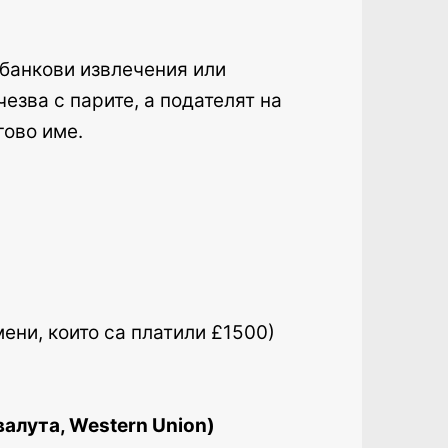
банкови извлечения или
езва с парите, а подателят на
гово име.
ени, които са платили £1500)
алута, Western Union)