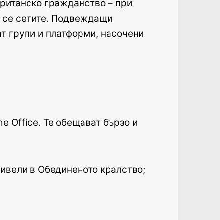
британско гражданство – при
а се сетите. Подвеждащи
ат групи и платформи, насочени
 Office. Те обещават бързо и
а живели в Обединеното кралство;