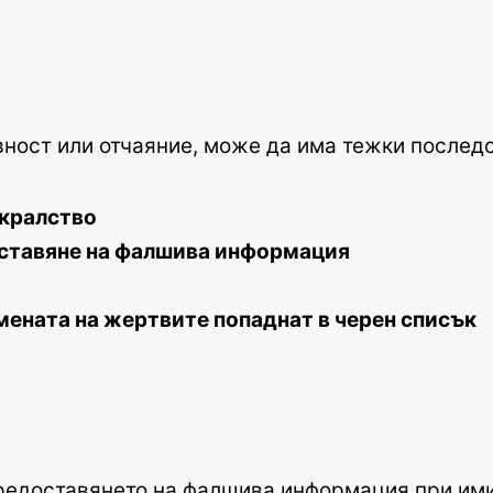
вност или отчаяние, може да има тежки послед
 кралство
оставяне на фалшива информация
мената на жертвите попаднат в черен списък
предоставянето на фалшива информация при им