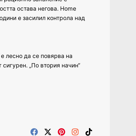
ността остава негова. Home
години е засилил контрола над
 е лесно да се повярва на
 сигурен. „По втория начин“