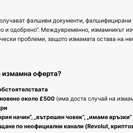
получават фалшиви документи, фалшифицирани 
о и одобрено“. Междувременно, измамникът изч
чески проблеми, защото измамата остава на не
на измамна оферта?
 обстоятелствата
кновено около £500
(има доста случай на измам
ури
ория начин“, „вътрешен човек“, „имаме връзки“
щане по неофициални канали (Revolut, криптов