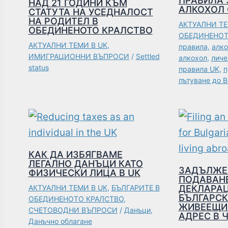
ПРАВИЛА 
НАД 21 ГОДИНИ КЪМ
АЛКОХОЛ 
СТАТУТА НА УСЕДНАЛОСТ
НА РОДИТЕЛ В
АКТУАЛНИ ТЕ
ОБЕДИНЕНОТО КРАЛСТВО
ОБЕДИНЕНОТ
АКТУАЛНИ ТЕМИ В UK
,
правила
,
алко
ИМИГРАЦИОННИ ВЪПРОСИ
/
Settled
алкохол
,
личе
status
правила UK
,
п
пътуване до 
КАК ДА ИЗБЯГВАМЕ
ЛЕГАЛНО ДАНЪЦИ КАТО
ЗАДЪЛЖЕ
ФИЗИЧЕСКИ ЛИЦА В UK
ПОДАВАН
АКТУАЛНИ ТЕМИ В UK
,
БЪЛГАРИТЕ В
ДЕКЛАРАЦ
БЪЛГАРСК
ОБЕДИНЕНОТО КРАЛСТВО
,
ЖИВЕЕЩИ
СЧЕТОВОДНИ ВЪПРОСИ
/
Данъци
,
АДРЕС В 
Данъчно облагане