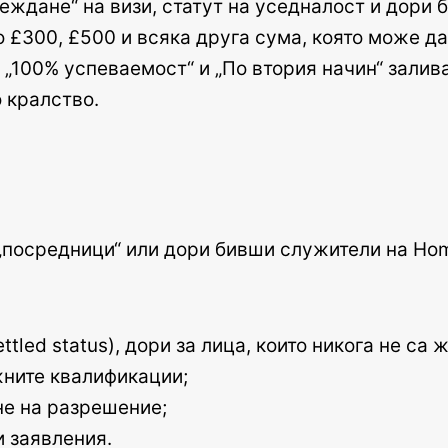
еждане“ на визи, статут на уседналост и дори 
о £300, £500 и всяка друга сума, която може д
, „100% успеваемост“ и „По втория начин“ залив
 кралство.
„посредници“ или дори бивши служители на Home
ettled status), дори за лица, които никога не с
жните квалификации;
не на разрешение;
и заявления.