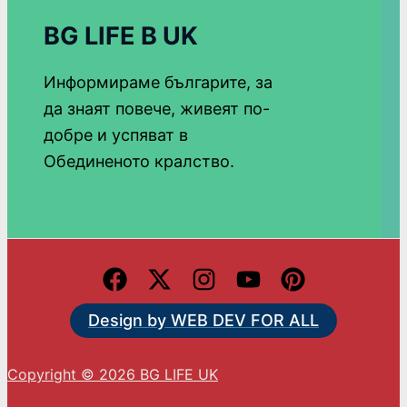
BG LIFE В UK
Информираме българите, за
да знаят повече, живеят по-
добре и успяват в
Обединеното кралство.
Design by WEB DEV FOR ALL
Copyright © 2026 BG LIFE UK