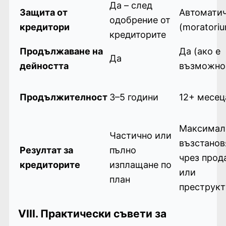
Да – след
Защита от
Автомати
одобрение от
кредитори
(moratori
кредиторите
Продължаване на
Да (ако е
Да
дейността
възможно
Продължителност
3–5 години
12+ месец
Максимал
Частично или
възстанов
Резултат за
пълно
чрез прод
кредиторите
изплащане по
или
план
преструкт
VIII. Практически съвети за