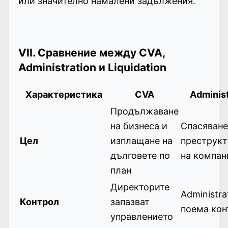
или значително намалени задължения.
VII. Сравнение между CVA,
Administration и Liquidation
Характеристика
CVA
Administ
Продължаване
на бизнеса и
Спасяване
Цел
изплащане на
преструкт
дълговете по
на компан
план
Директорите
Administra
Контрол
запазват
поема кон
управлението