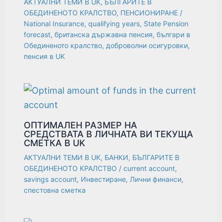
АКТУАЛНИ ТЕМИ В UK
,
БЪЛГАРИТЕ В
ОБЕДИНЕНОТО КРАЛСТВО
,
ПЕНСИОНИРАНЕ
/
National Insurance
,
qualifying years
,
State Pension
forecast
,
британска държавна пенсия
,
българи в
Обединеното кралство
,
доброволни осигуровки
,
пенсия в UK
ОПТИМАЛЕН РАЗМЕР НА
СРЕДСТВАТА В ЛИЧНАТА ВИ ТЕКУЩА
СМЕТКА В UK
АКТУАЛНИ ТЕМИ В UK
,
БАНКИ
,
БЪЛГАРИТЕ В
ОБЕДИНЕНОТО КРАЛСТВО
/
current account
,
savings account
,
Инвестиране
,
Лични финанси
,
спестовна сметка