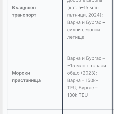
добро в Европа“
Въздушен
(кат. 5–15 млн
транспорт
пътници, 2024);
Варна и Бургас –
силни сезонни
летища
Варна и Бургас –
~15 млн т товари
Морски
общо (2023);
пристанища
Варна – 150k+
TEU, Бургас –
130k TEU