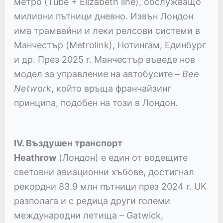
метро (Tube + Elizabeth line), обслужващо
милиони пътници дневно. Извън Лондон
има трамвайни и леки релсови системи в
Манчестър (Metrolink), Нотингам, Единбург
и др. През 2025 г. Манчестър въведе нов
модел за управление на автобусите –
Bee
Network
, който връща франчайзинг
принципа, подобен на този в Лондон.
IV. Въздушен транспорт
Heathrow
(Лондон) е един от водещите
световни авиационни хъбове, достигнал
рекордни 83.9 млн пътници през 2024 г. UK
разполага и с редица други големи
международни летища – Gatwick,