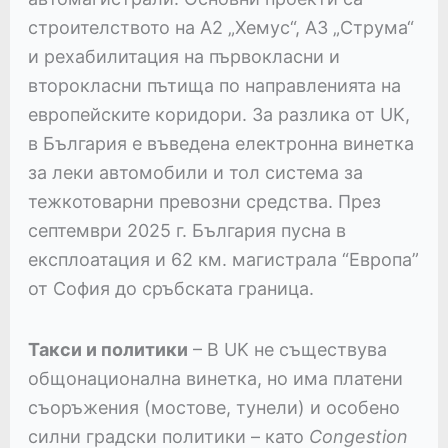
строителството на А2 „Хемус“, А3 „Струма“
и рехабилитация на първокласни и
второкласни пътища по направленията на
европейските коридори. За разлика от UK,
в България е въведена електронна винетка
за леки автомобили и тол система за
тежкотоварни превозни средства. През
септември 2025 г. България пусна в
експлоатация и 62 км. магистрала “Европа”
от София до сръбската граница.
Такси и политики
– В UK не съществува
общонационална винетка, но има платени
съоръжения (мостове, тунели) и особено
силни градски политики – като
Congestion