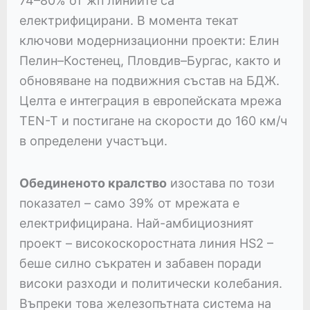
74–80% от жп линиите са
електрифицирани. В момента текат
ключови модернизационни проекти: Елин
Пелин–Костенец, Пловдив–Бургас, както и
обновяване на подвижния състав на БДЖ.
Целта е интеграция в европейската мрежа
TEN-T и постигане на скорости до 160 км/ч
в определени участъци.
Обединеното кралство
изостава по този
показател – само 39% от мрежата е
електрифицирана. Най-амбициозният
проект – високоскоростната линия HS2 –
беше силно съкратен и забавен поради
високи разходи и политически колебания.
Въпреки това железопътната система на