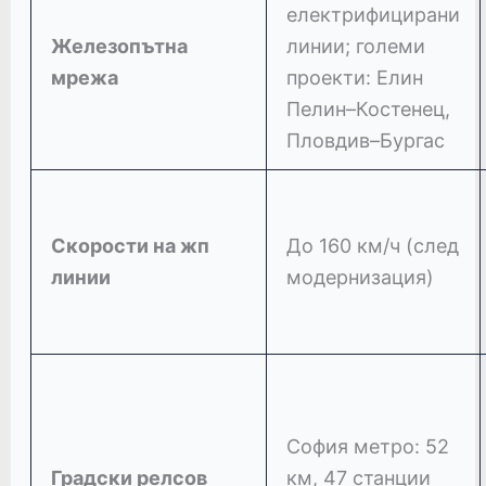
електрифицирани
Железопътна
линии; големи
мрежа
проекти: Елин
Пелин–Костенец,
Пловдив–Бургас
Скорости на жп
До 160 км/ч (след
линии
модернизация)
София метро: 52
Градски релсов
км, 47 станции