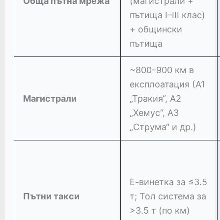
Обща пътна мрежа
(магистрали +
пътища I–III клас)
+ общински
пътища
~800–900 км в
експлоатация (А1
Магистрали
„Тракия“, А2
„Хемус“, А3
„Струма“ и др.)
Е-винетка за ≤3.5
Пътни такси
т; Тол система за
>3.5 т (по км)