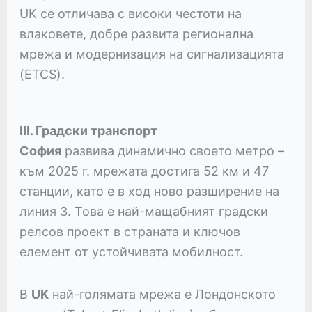
UK се отличава с високи честоти на
влаковете, добре развита регионална
мрежа и модернизация на сигнализацията
(ETCS).
III. Градски транспорт
София
развива динамично своето метро –
към 2025 г. мрежата достига 52 км и 47
станции, като е в ход ново разширение на
линия 3. Това е най-мащабният градски
релсов проект в страната и ключов
елемент от устойчивата мобилност.
В
UK
най-голямата мрежа е Лондонското