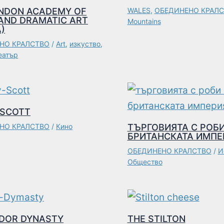
ONDON ACADEMY OF
WALES
,
ОБЕДИНЕНО КРАЛ
AND DRAMATIC ART
Mountains
)
НО КРАЛСТВО
/
Art
,
изкуство
,
еатър
 SCOTT
НО КРАЛСТВО
/
Кино
ТЪРГОВИЯТА С РОБИ
БРИТАНСКАТА ИМПЕР
ОБЕДИНЕНО КРАЛСТВО
/
И
Общество
UDOR DYNASTY
THE STILTON