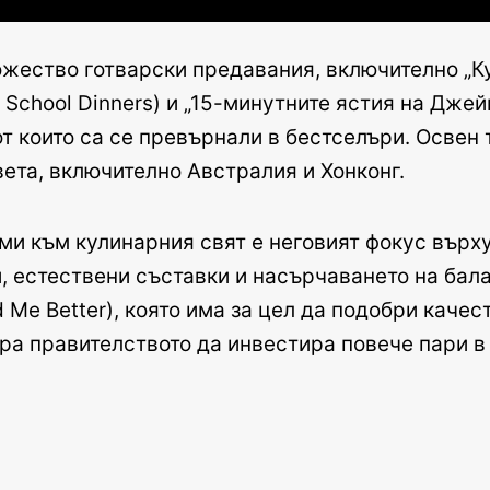
ество готварски предавания, включително „Кух
School Dinners) и „15-минутните ястия на Джейм
от които са се превърнали в бестселъри. Освен
вета, включително Австралия и Хонконг.
ми към кулинарния свят е неговият фокус върху
 естествени съставки и насърчаването на бала
Me Better), която има за цел да подобри качес
ара правителството да инвестира повече пари в