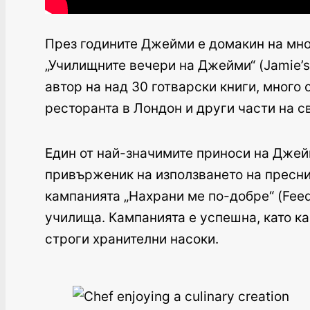
През годините Джейми е домакин на множ
„Училищните вечери на Джейми“ (Jamie’s 
автор на над 30 готварски книги, много 
ресторанта в Лондон и други части на с
Един от най-значимите приноси на Джей
привърженик на използването на пресни,
кампанията „Нахрани ме по-добре“ (Feed 
училища. Кампанията е успешна, като к
строги хранителни насоки.