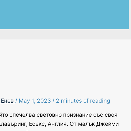
 Енев
/
May 1, 2023
/
2 minutes of reading
йто спечелва световно признание със своя
 Клавъринг, Есекс, Англия. От малък Джейми