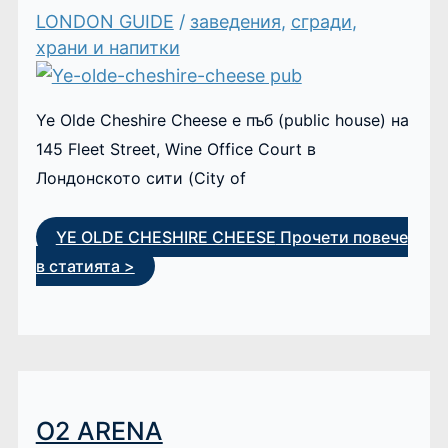
LONDON GUIDE
/
заведения
,
сгради
,
храни и напитки
Ye Olde Cheshire Cheese е пъб (public house) на
145 Fleet Street, Wine Office Court в
Лондонското сити (City of
YE OLDE CHESHIRE CHEESE
Прочети повече
в статията >
О2 ARENA