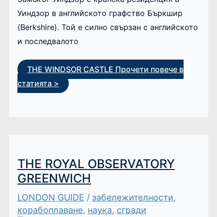
Уиндзор в английското графство Бъркшир
(Berkshire). Той е силно свързан с английското
и последвалото
THE WINDSOR CASTLE
Прочети повече в
статията >
THE ROYAL OBSERVATORY
GREENWICH
LONDON GUIDE
/
забележителности
,
корабоплаване
,
наука
,
сгради