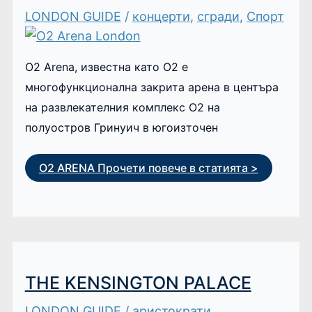
LONDON GUIDE
/
концерти
,
сгради
,
Спорт
O2 Arena, известна като O2 е
многофункционална закрита арена в центъра
на развлекателния комплекс O2 на
полуостров Гринуич в югоизточен
О2 ARENA
Прочети повече в статията >
THE KENSINGTON PALACE
LONDON GUIDE
/
аристократи
,