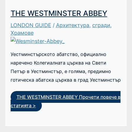
THE WESTMINSTER ABBEY
LONDON GUIDE
/
Архитектура
,
сгради
,
Храмове
Уестминстърското абатство, официално
наречено Колегиалната църква на Свети
Петър в Уестминстър, е голяма, предимно
готическа абатска църква в град Уестминстър
THE WESTMINSTER ABBEY
Прочети повече в
статията >