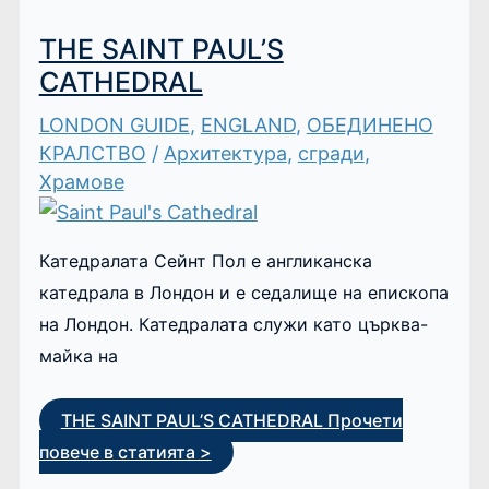
THE SAINT PAUL’S
CATHEDRAL
LONDON GUIDE
,
ENGLAND
,
ОБЕДИНЕНО
КРАЛСТВО
/
Архитектура
,
сгради
,
Храмове
Катедралата Сейнт Пол е англиканска
катедрала в Лондон и е седалище на епископа
на Лондон. Катедралата служи като църква-
майка на
THE SAINT PAUL’S CATHEDRAL
Прочети
повече в статията >