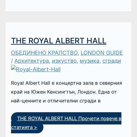
THE ROYAL ALBERT HALL
ОБЕДИНЕНО КРАЛСТВО
,
LONDON GUIDE
/
Архитектура
,
изкуство
,
музика
,
сгради
Royal Albert Hall е концертна зала в северния
край на Южен Кенсингтън, Лондон. Една от
най-ценните и отличителни сгради в
THE ROYAL ALBERT HALL
Прочети повече в
статията >