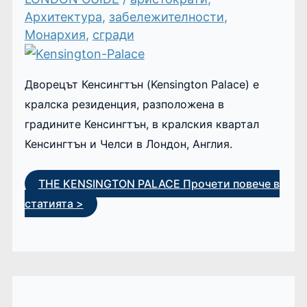
Архитектура
,
забележителности
,
Монархия
,
сгради
Дворецът Кенсингтън (Kensington Palace) е
кралска резиденция, разположена в
градините Кенсингтън, в кралския квартал
Кенсингтън и Челси в Лондон, Англия.
THE KENSINGTON PALACE
Прочети повече в
статията >