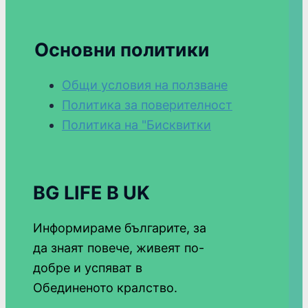
Основни политики
Общи условия на ползване
Политика за поверителност
Политика на "Бисквитки
BG LIFE В UK
Информираме българите, за
да знаят повече, живеят по-
добре и успяват в
Обединеното кралство.