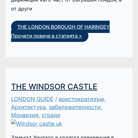
от други
THE LONDON BOROUGH OF HARINGEY
Прочети повече в статията >
THE WINDSOR CASTLE
LONDON GUIDE
/
аристократизъм
,
Архитектура
,
забележителности
,
Монархия
,
сгради
Замъкът Уиндзор е кралска резиденция в