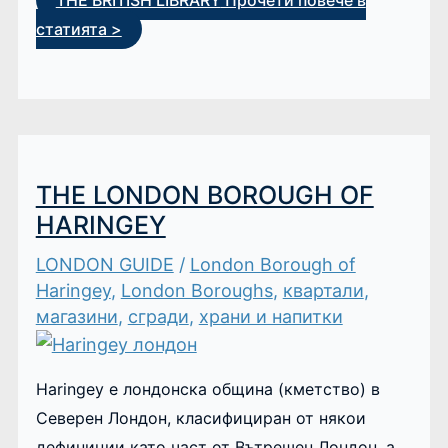
THE BRITISH LIBRARY
Прочети повече в
статията >
THE LONDON BOROUGH OF
HARINGEY
LONDON GUIDE
/
London Borough of
Haringey
,
London Boroughs
,
квартали
,
магазини
,
сгради
,
храни и напитки
Haringey е лондонска община (кметство) в
Северен Лондон, класифициран от някои
дефиниции като част от Вътрешен Лондон, а