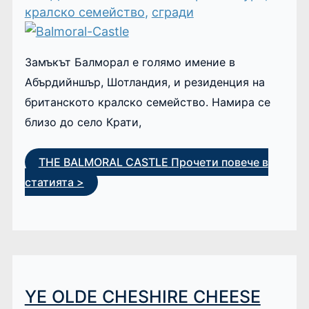
кралско семейство
,
сгради
Замъкът Балморал е голямо имение в
Абърдийншър, Шотландия, и резиденция на
британското кралско семейство. Намира се
близо до село Крати,
THE BALMORAL CASTLE
Прочети повече в
статията >
YE OLDE CHESHIRE CHEESE