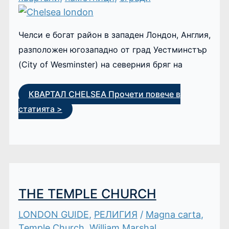
Челси е богат район в западен Лондон, Англия,
разположен югозападно от град Уестминстър
(City of Wesminster) на северния бряг на
КВАРТАЛ CHELSEA
Прочети повече в
статията >
THE TEMPLE CHURCH
LONDON GUIDE
,
РЕЛИГИЯ
/
Magna carta
,
Temple Church
,
William Marshal
,