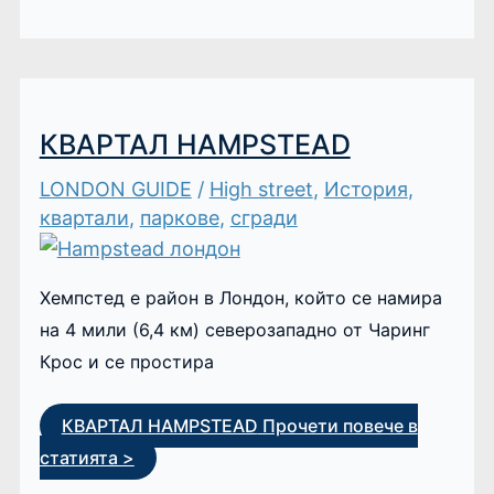
КВАРТАЛ HAMPSTEAD
LONDON GUIDE
/
High street
,
История
,
квартали
,
паркове
,
сгради
Хемпстед е район в Лондон, който се намира
на 4 мили (6,4 км) северозападно от Чаринг
Крос и се простира
КВАРТАЛ HAMPSTEAD
Прочети повече в
статията >