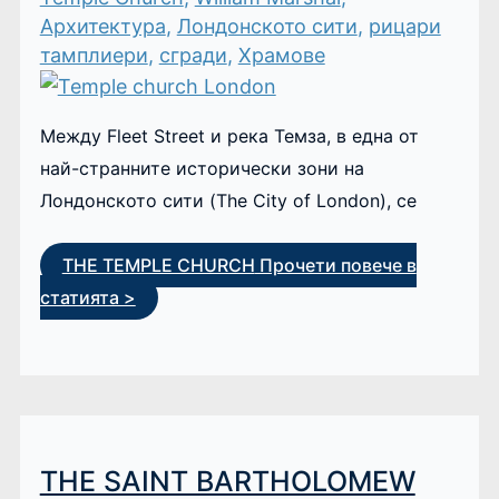
Архитектура
,
Лондонското сити
,
рицари
тамплиери
,
сгради
,
Храмове
Между Fleet Street и река Темза, в една от
най-странните исторически зони на
Лондонското сити (The City of London), се
THE TEMPLE CHURCH
Прочети повече в
статията >
THE SAINT BARTHOLOMEW