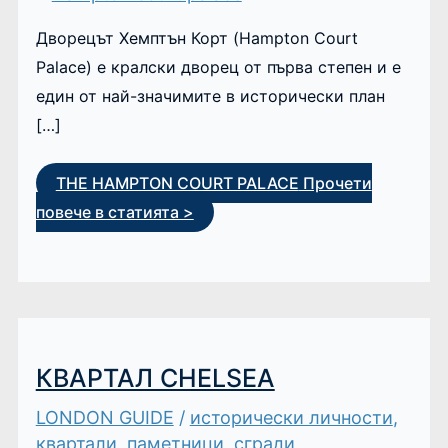
Дворецът Хемптън Корт (Hampton Court
Palace) е кралски дворец от първа степен и е
един от най-значимите в исторически план
[…]
THE HAMPTON COURT PALACE
Прочети
повече в статията >
КВАРТАЛ CHELSEA
LONDON GUIDE
/
исторически личности
,
квартали
,
паметници
,
сгради