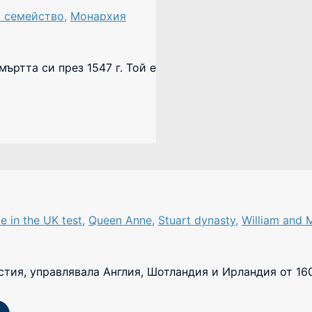
о семейство
,
Монархия
смъртта си през 1547 г. Той e
fe in the UK test
,
Queen Anne
,
Stuart dynasty
,
William and 
стия, управлявала Англия, Шотландия и Ирландия от 1603