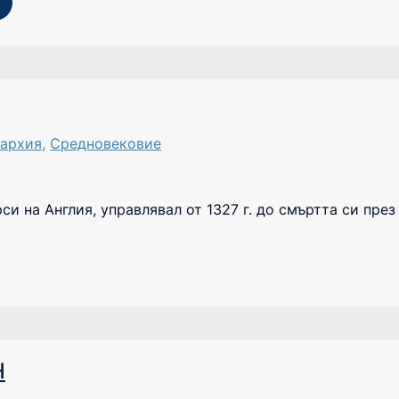
архия
,
Средновековие
си на Англия, управлявал от 1327 г. до смъртта си през
H