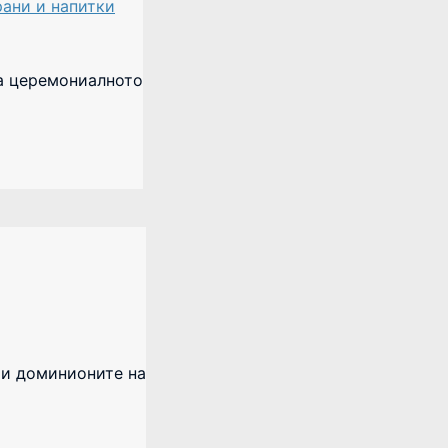
рани и напитки
на церемониалното
о и доминионите на