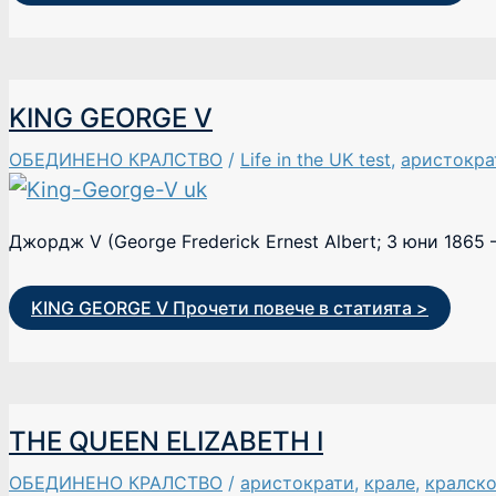
KING GEORGE V
ОБЕДИНЕНО КРАЛСТВО
/
Life in the UK test
,
аристокра
Джордж V (George Frederick Ernest Albert; 3 юни 1865
KING GEORGE V
Прочети повече в статията >
THE QUEEN ELIZABETH I
ОБЕДИНЕНО КРАЛСТВО
/
аристократи
,
крале
,
кралск