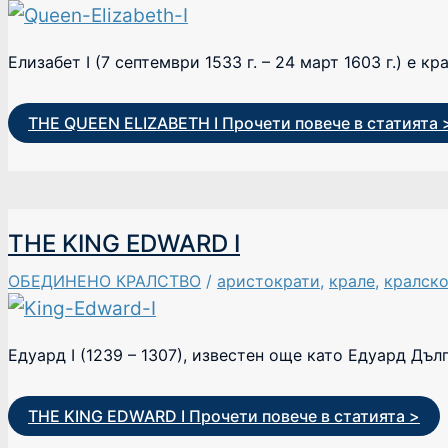
Елизабет I (7 септември 1533 г. – 24 март 1603 г.) е 
THE QUEEN ELIZABETH I
Прочети повече в статията 
THE KING EDWARD I
ОБЕДИНЕНО КРАЛСТВО
/
аристократи
,
крале
,
кралск
Едуард I (1239 – 1307), известен още като Едуард Дълг
THE KING EDWARD I
Прочети повече в статията >