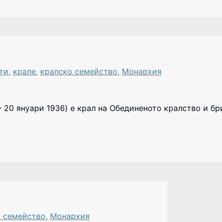
ти
,
крале
,
кралско семейство
,
Монархия
 – 20 януари 1936) е крал на Обединеното кралство и б
о семейство
,
Монархия