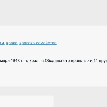
ти
,
крале
,
кралско семейство
мври 1948 г.) е крал на Обединеното кралство и 14 дру