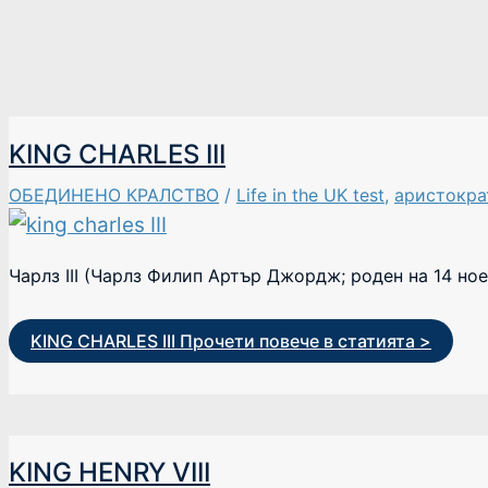
KING CHARLES III
ОБЕДИНЕНО КРАЛСТВО
/
Life in the UK test
,
аристокра
Чарлз III (Чарлз Филип Артър Джордж; роден на 14 ное
KING CHARLES III
Прочети повече в статията >
KING HENRY VIII