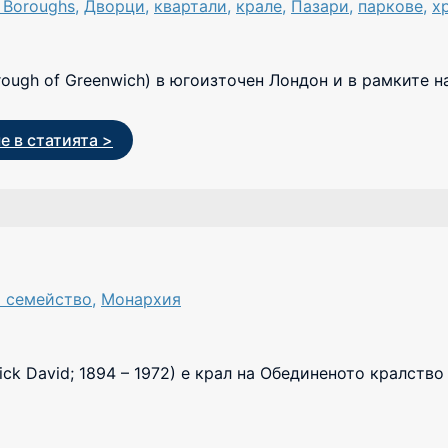
 Boroughs
,
Дворци
,
квартали
,
крале
,
Пазари
,
паркове
,
х
rough of Greenwich) в югоизточен Лондон и в рамките 
 в статията >
о семейство
,
Монархия
trick David; 1894 – 1972) е крал на Обединеното кралств