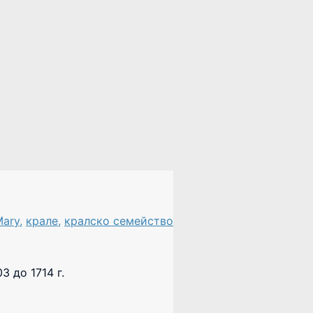
Mary
,
крале
,
кралско семейство
 до 1714 г.