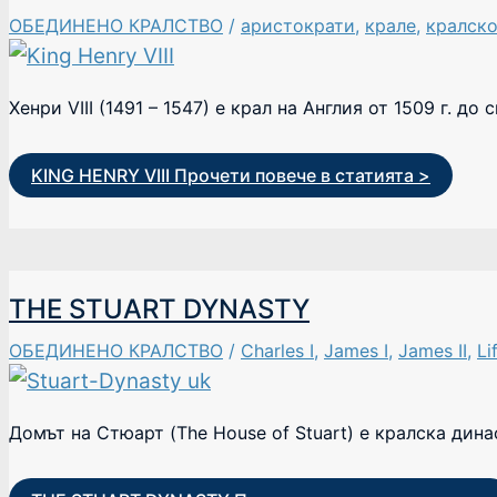
ОБЕДИНЕНО КРАЛСТВО
/
аристократи
,
крале
,
кралск
Хенри VIII (1491 – 1547) е крал на Англия от 1509 г. до 
KING HENRY VIII
Прочети повече в статията >
THE STUART DYNASTY
ОБЕДИНЕНО КРАЛСТВО
/
Charles I
,
James I
,
James II
,
Li
Домът на Стюарт (The House of Stuart) е кралска дина