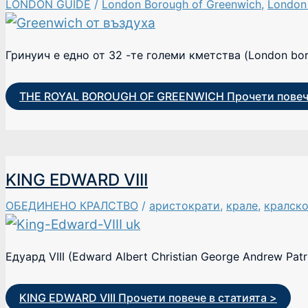
LONDON GUIDE
/
London Borough of Greenwich
,
London
Гринуич е едно от 32 -те големи кметства (London bo
THE ROYAL BOROUGH OF GREENWICH
Прочети повече
KING EDWARD VIII
ОБЕДИНЕНО КРАЛСТВО
/
аристократи
,
крале
,
кралск
Едуард VIII (Edward Albert Christian George Andrew Pa
KING EDWARD VIII
Прочети повече в статията >