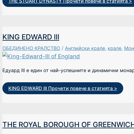
THE STUART DYNASTY
Прочети повече в статията >
KING EDWARD III
ОБЕДИНЕНО КРАЛСТВО
/
Английски крале
,
крале
,
Мон
Едуард III е един от най-успешните и динамични монар
KING EDWARD III
Прочети повече в статията >
THE ROYAL BOROUGH OF GREENWIC